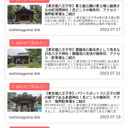
【東京都八王子市】富士森公園の富士塚に鎮座す
る台町浅間神社！見どころや御朱印、アクセス・
無料駐車場をご紹介
2023年6月10日（土）に東京都八王子市台町の富士森公園
の富士塚に鎮座している台町浅間神社だいまちせんげんじ
んじゃに行ってきました。台町浅間神社は境内で毎月第2
土曜日に開催されている「骨董市」と「手仕事アートマー
2023.07.27
nishimagome.link
ケット」や、例年7月31日...
【東京都八王子市】紫陽花の新名所として有名な
日吉八王子神社！紫陽花の見頃や御朱印、アクセ
ス・駐車場をご紹介
2023年6月10日（土）に東京都八王子市日吉町にある東京
の紫陽花の新名所として有名な日吉八王子神社ひよしはち
おうじじんじゃに行ってきました。住宅街に鎮座する神社
には日常的に訪れる参拝者も多く、少しでも楽しめるよう
2023.07.21
nishimagome.link
約10年前から紫陽花が植え...
【東京都八王子市】パワースポットで八王子の西
の鎮守である多賀神社！見どころや御朱印、アク
セス・無料駐車場をご紹介
2023年6月10日（土）に東京都八王子市元本郷町にあるパ
ワースポットで八王子の西の鎮守である多賀神社に行って
きました。多賀神社は八王子の東の鎮守である八幡八雲神
社に対して西の鎮守といわれています。多賀神社は天慶元
2023.07.19
nishimagome.link
年（938年）、武蔵介源経...