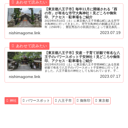
【東京都八王子市】毎年11月に開催される「酉
の市」が有名な市守大鳥神社！見どころや御朱
印、アクセス・駐車場をご紹介
2023年6月10日（土）に東京都八王子市横山町にある市守
大鳥神社に行ってきました。市守大鳥神社の創建は天正18
年（1590年）、豊臣秀吉の小田原討伐によって後北条氏の
八王子城が落城したため甲州街道の八王子宿に住民が集め
2023.07.19
nishimagome.link
られました。八王子宿...
【東京都八王子市】安産・子育て祈願で有名な八
王子のパワースポット子安神社！見どころや御朱
印、アクセス・駐車場をご紹介
2023年6月10日（土）に東京都八王子市明神町にある安産
祈願で有名で八王子のパワースポット子安神社に行ってき
ました。八王子最古の神社としても知られています。子安
神社は奈良時代の天平宝字3年（759年）、淳仁天皇じゅん
2023.07.17
nishimagome.link
にんてんのうの皇后の安...
神社
パワースポット
八王子市
御朱印
東京都