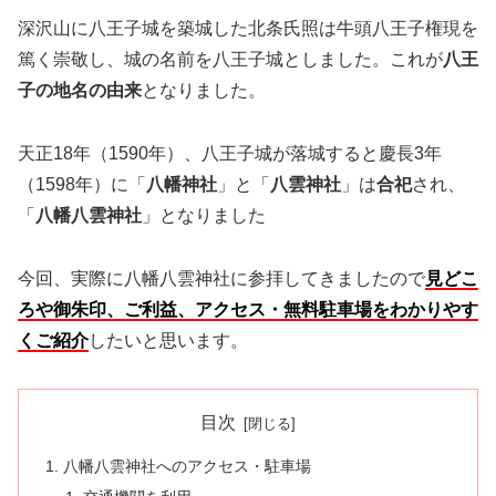
深沢山に八王子城を築城した北条氏照は牛頭八王子権現を
篤く崇敬し、城の名前を八王子城としました。これが
八王
子の地名の由来
となりました。
天正18年（1590年）、八王子城が落城すると慶長3年
（1598年）に「
八幡神社
」と「
八雲神社
」は
合祀
され、
「
八幡八雲神社
」となりました
今回、実際に八幡八雲神社に参拝してきましたので
見どこ
ろや御朱印、ご利益、アクセス・無料駐車場をわかりやす
くご紹介
したいと思います。
目次
八幡八雲神社へのアクセス・駐車場