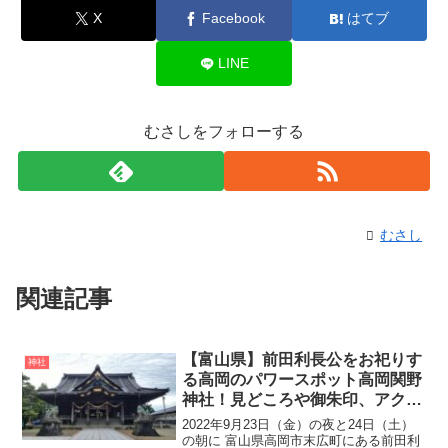
X
Facebook
はてブ
LINE
むさしをフォローする
むさし
関連記事
【富山県】前田利長公をお祀りす
神社
る高岡のパワースポット高岡関野
神社！見どころや御朱印、アクセ
ス・無料駐車場をご紹介
2022年9月23日（金）の夜と24日（土）
の朝に 富山県高岡市末広町にある前田利