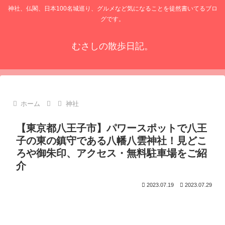
神社、仏閣、日本100名城巡り、グルメなど気になることを徒然書いてるブロ
グです。
むさしの散歩日記。
ホーム
神社
【東京都八王子市】パワースポットで八王
子の東の鎮守である八幡八雲神社！見どこ
ろや御朱印、アクセス・無料駐車場をご紹
介
2023.07.19
2023.07.29