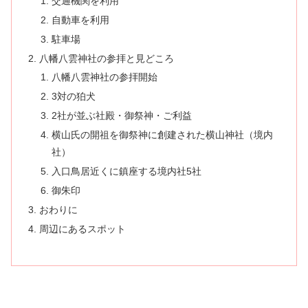
交通機関を利用
自動車を利用
駐車場
八幡八雲神社の参拝と見どころ
八幡八雲神社の参拝開始
3対の狛犬
2社が並ぶ社殿・御祭神・ご利益
横山氏の開祖を御祭神に創建された横山神社（境内
社）
入口鳥居近くに鎮座する境内社5社
御朱印
おわりに
周辺にあるスポット