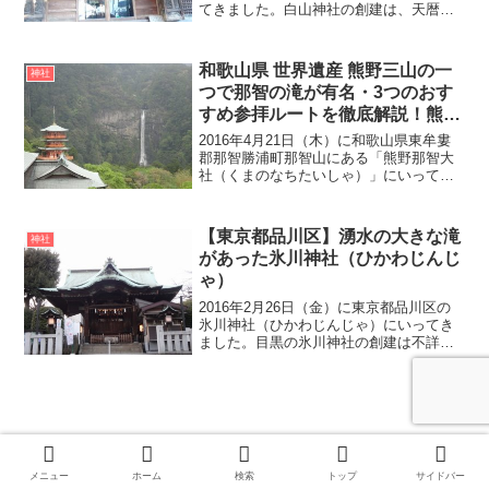
てきました。白山神社の創建は、天暦年
間（947年～957年）に石川県の白山比咩
神社（しらやまひめじんじゃ）から勧請
を受けて本郷一丁目の場所に創建されま
和歌山県 世界遺産 熊野三山の一
神社
した。その後...
つで那智の滝が有名・3つのおす
すめ参拝ルートを徹底解説！熊野
那智大社（くまのなちたいしゃ）
2016年4月21日（木）に和歌山県東牟婁
郡那智勝浦町那智山にある「熊野那智大
社（くまのなちたいしゃ）」にいってき
ました。熊野那智大社は熊野三山（熊野
本宮大社、熊野速玉大社、熊野那智大
社）のひとつで、日本全国に約3000社以
【東京都品川区】湧水の大きな滝
神社
上ある熊野神社の...
があった氷川神社（ひかわじんじ
ゃ）
2016年2月26日（金）に東京都品川区の
氷川神社（ひかわじんじゃ）にいってき
ました。目黒の氷川神社の創建は不詳で
すが、江戸時代初期の桐ヶ谷村が開拓さ
れた頃と推定されています。新編武蔵風
土記（しんぺんむさしふどきこう）とい
う、1800年前半...
メニュー
ホーム
検索
トップ
サイドバー