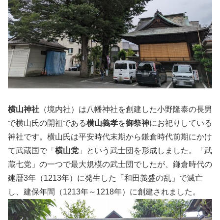
横山神社
（境内社）は八幡神社を創建した小野隆泰の長男
で横山氏の開祖である
横山義孝
を
御祭神
にお祀りしている
神社です。横山氏は平安時代末期から鎌倉時代前期にかけ
て武蔵国で「
横山党
」という武士団を形成しました。「武
蔵七党」の一つで最大規模の武士団でしたが、鎌倉時代の
建暦3年（1213年）に発生した「和田義盛の乱」で滅亡
し、建保年間（1213年～1218年）に創建されました。