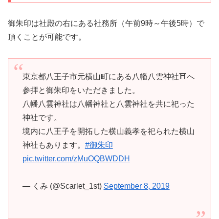
御朱印は社殿の右にある社務所（午前9時～午後5時）で
頂くことが可能です。
東京都八王子市元横山町にある八幡八雲神社⛩へ
参拝と御朱印をいただきました。
八幡八雲神社は八幡神社と八雲神社を共に祀った
神社です。
境内に八王子を開拓した横山義孝を祀られた横山
神社もあります。
#御朱印
pic.twitter.com/zMuOQBWDDH
— くみ (@Scarlet_1st)
September 8, 2019