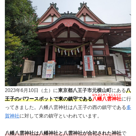
2023年6月10日（土）に
東京都八王子市元横山町
にある
八
はちまんやくもじんじゃ
王子のパワースポットで東の鎮守である
八幡八雲神社
に行
ってきました。八幡八雲神社は八王子の西の鎮守である
多
賀神社
に対して東の鎮守といわれています。
八幡八雲神社は八幡神社と八雲神社が合祀された神社
で