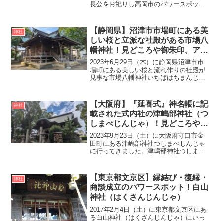
長公をお祀りし高岡市のパワースポット
である高岡関野たかおかせきの神社に行
ってきました。創建は慶長9年（1604
年）、射水郡水戸田村の熊野山密蔵寺よ
【静岡県】沼津市市場町にある美
神社
り分霊して熊...
しい桜と立派な社殿がある市場八
幡神社！見どころや御朱印、アク
セス・駐車場をご紹介
2023年6月29日（木）に静岡県沼津市市
場町にある美しい桜と流れ作りの社殿が
見事な市場八幡神社いちばはちまんじん
じゃに行ってきました。創建や由緒は不
詳ですが、御祭神に譽田別命ほむたわけ
のみことをお祀りしている神社で市場町
【大阪府】『延喜式』神名帳に記
神社
と御幸町の総鎮守で...
載された式内社の津嶋部神社（つ
しまべじんじゃ）！見どころや御
朱印、アクセス・駐車場をご紹介
2023年9月23日（土）に大阪府守口市金
田町にある津嶋部神社つしまべじんじゃ
に行ってきました。津嶋部神社つしまべ
じんじゃの創建は不詳ですが、平安時代
の延長5年（927年）に編纂された『延喜
式』神名帳にも記載が見られる式内社で
【東京都文京区】縁結び・復縁・
神社
す。御祭神には...
商談成立のパワースポット！白山
神社（はくさんじんじゃ）
2017年2月4日（土）に東京都文京区にあ
る白山神社（はくざんじんじゃ）にいっ