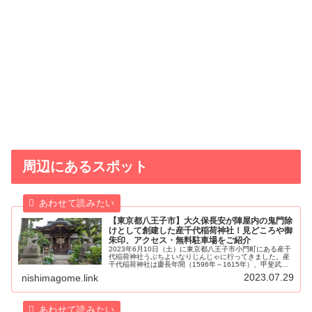
周辺にあるスポット
【東京都八王子市】大久保長安が陣屋内の鬼門除
けとして創建した産千代稲荷神社！見どころや御
朱印、アクセス・無料駐車場をご紹介
2023年6月10日（土）に東京都八王子市小門町にある産千
代稲荷神社うぶちよいなりじんじゃに行ってきました。産
千代稲荷神社は慶長年間（1596年～1615年）、甲斐武田
氏の滅亡後に徳川家康に仕えた大久保石見守長安おおくぼ
2023.07.29
nishimagome.link
いわみのかみながやす...