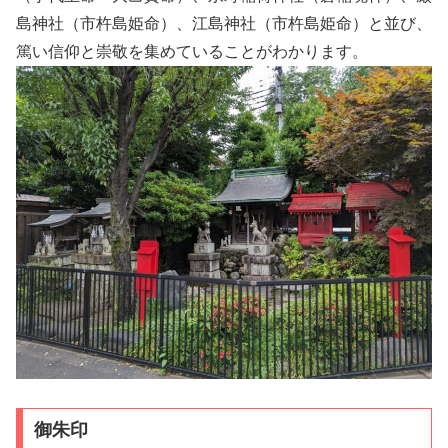
島神社（市杵島姫命）、江島神社（市杵島姫命）と並び、
篤い信仰と崇敬を集めていることがわかります。
御朱印