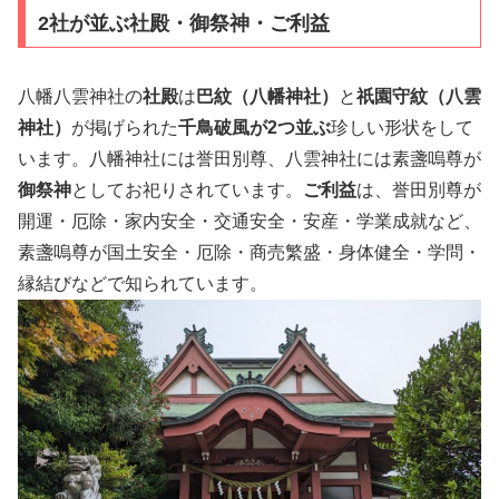
2社が並ぶ社殿・御祭神・ご利益
八幡八雲神社の
社殿
は
巴紋（八幡神社）
と
祇園守紋（八雲
神社
）
が掲げられた
千鳥破風が2つ並ぶ
珍しい形状をして
います。八幡神社には誉田別尊、八雲神社には素盞嗚尊が
御祭神
としてお祀りされています。
ご利益
は、誉田別尊が
開運・厄除・家内安全・交通安全・安産・学業成就など、
素盞嗚尊が国土安全・厄除・商売繁盛・身体健全・学問・
縁結びなどで知られています。