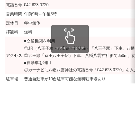
電話番号
042-623-0720
営業時間
午前9時～午後5時
定休日
年中無休
拝観料
無料
■交通機関を利用
◎JR（八王子線・八高線・横浜線）「八王子駅」下車、八幡八雲
スクロールできます
アクセス
◎京王線「京王八王子駅」下車、八幡八雲神社まで850m、徒歩
■自動車を利用
◎カーナビに八幡八雲神社の電話番号「042-623-0720」を
駐車場
普通自動車が10台駐車可能な無料駐車場あり