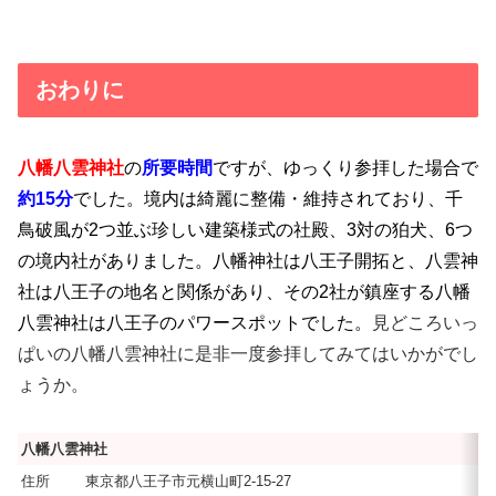
おわりに
八幡八雲神社
の
所要時間
ですが、ゆっくり参拝した場合で
約15分
でした。境内は綺麗に整備・維持されており、千
鳥破風が2つ並ぶ珍しい建築様式の社殿、3対の狛犬、6つ
の境内社がありました。八幡神社は八王子開拓と、八雲神
社は八王子の地名と関係があり、その2社が鎮座する八幡
八雲神社は八王子のパワースポットでした。
見どころいっ
ぱいの八幡八雲神社に是非一度参拝してみてはいかがでし
ょうか。
八幡八雲神社
住所
東京都八王子市元横山町2-15-27