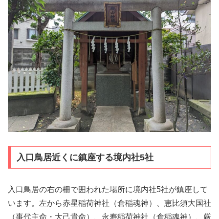
入口鳥居近くに鎮座する境内社5社
入口鳥居の右の柵で囲われた場所に境内社5社が鎮座して
います。左から赤星稲荷神社（倉稲魂神）、恵比須大国社
（事代主命・大己貴命）、永寿稲荷神社（倉稲魂神）、厳