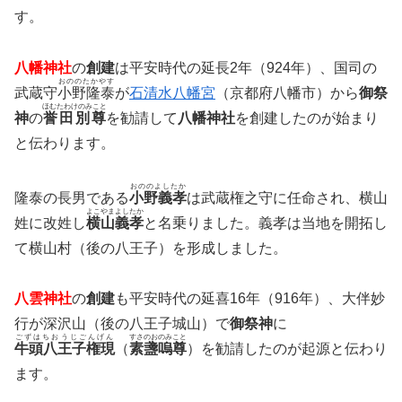
す。
八幡神社
の
創建
は平安時代の延長2年（924年）、国司の
おののたかやす
武蔵守
小野隆泰
が
石清水八幡宮
（京都府八幡市）から
御祭
ほむたわけのみこと
神
の
誉田別尊
を勧請して
八幡神社
を創建したのが始まり
と伝わります。
おののよしたか
隆泰の長男である
小野義孝
は武蔵権之守に任命され、横山
よこやまよしたか
姓に改姓し
横山義孝
と名乗りました。義孝は当地を開拓し
て横山村（後の八王子）を形成しました。
八雲神社
の
創建
も平安時代の延喜16年（916年）、大伴妙
行が深沢山（後の八王子城山）で
御祭神
に
ごずはちおうじごんげん
すさのおのみこと
牛頭八王子権現
（
素盞嗚尊
）を勧請したのが起源と伝わり
ます。