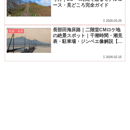
ース・見どころ完全ガイド
2026.03.25
長部田海床路｜二階堂CMロケ地
史跡・名所
の絶景スポット｜干潮時間・潮見
表・駐車場・ジンベエ像解説【熊
本県宇土市】
2026.02.15