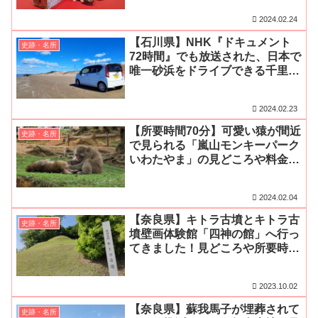
ご紹介
2024.02.24
【石川県】NHK『ドキュメント
史跡・名所
72時間』でも放送された、日本で
唯一砂浜をドライブできる千里浜
なぎさドライブウェイをご紹介！
2024.02.23
【所要時間70分】可愛い猿が間近
史跡・名所
で見られる「嵐山モンキーパーク
いわたやま」の見どころや料金、
割引駐車場、営業時間をご紹介！
2024.02.04
【奈良県】キトラ古墳とキトラ古
史跡・名所
墳壁画体験館「四神の館」へ行っ
てきました！見どころや所要時
間、アクセス・無料駐車場をご紹
介
2023.10.02
【奈良県】蘇我馬子が埋葬されて
史跡・名所