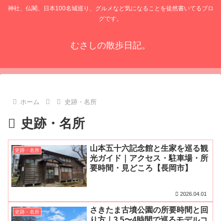
神社、仏閣、日本100名城巡り、グルメなど気になることを徒然書いてるブロ
グです。
むさしの散歩日記。
ホーム
史跡・名所
史跡・名所
山本五十六記念館と生家を巡る観
史跡・名所
光ガイド｜アクセス・駐車場・所
要時間・見どころ【長岡市】
2026.04.01
さきたま古墳公園の所要時間と回
史跡・名所
り方｜3.5〜4時間で巡るモデルコ