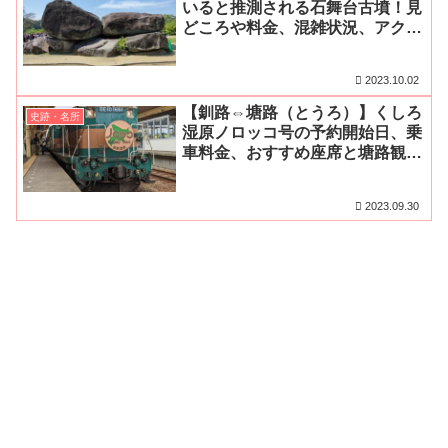
いると推測される石舞台古墳！見
どころや料金、混雑状況、アクセ
ス・無料駐車場をご紹介
2023.10.02
【釧路⇔塘路（とうろ）】くしろ
史跡・名所
湿原ノロッコ号の予約開始日、乗
車料金、おすすめ座席と塘路観光
を含めたモデルコースをご紹介！
2023.09.30