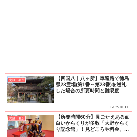
【四国八十八ヶ所】車遍路で徳島
史跡・名所
県23霊場(第1番～第23番)を巡礼
した場合の所要時間と難易度
2025.01.11
【所要時間60分】見ごたえある面
史跡・名所
白いからくりが多数「大野からく
り記念館」！見どころや料金、開
館時間、アクセス・無料駐車場を