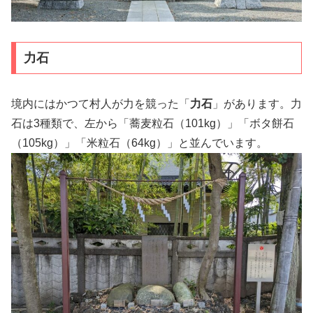
力石
境内にはかつて村人が力を競った「
力石
」があります。力
石は3種類で、左から「蕎麦粒石（101kg）」「ボタ餅石
（105kg）」「米粒石（64kg）」と並んでいます。