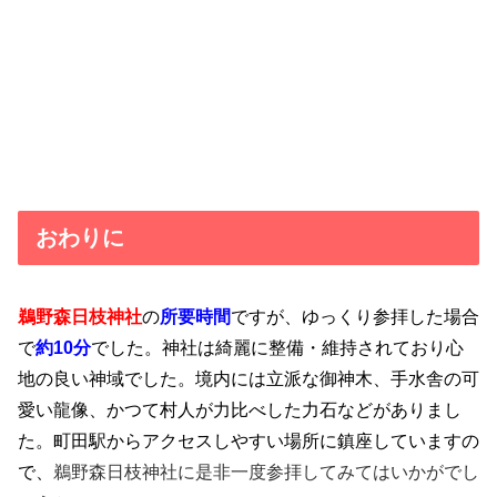
おわりに
鵜野森日枝神社
の
所要時間
ですが、ゆっくり参拝した場合
で
約10分
でした。神社は綺麗に整備・維持されており心
地の良い神域でした。境内には立派な御神木、手水舎の可
愛い龍像、かつて村人が力比べした力石などがありまし
た。町田駅からアクセスしやすい場所に鎮座していますの
で、
鵜野森日枝神社に是非一度参拝してみてはいかがでし