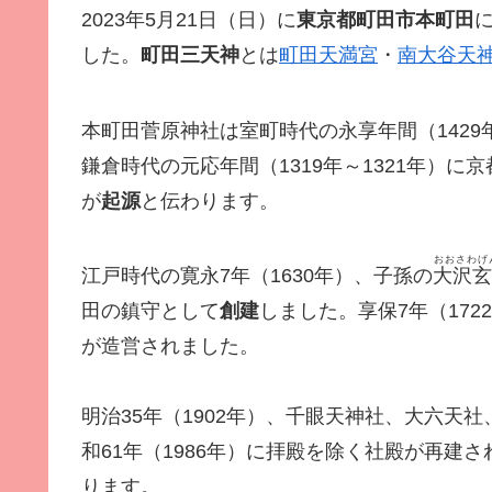
2023年5月21日（日）に
東京都町田市本町田
した。
町田三天神
とは
町田天満宮
・
南大谷天
本町田菅原神社は室町時代の永享年間（1429年
鎌倉時代の元応年間（1319年～1321年）
が
起源
と伝わります。
おおさわげ
江戸時代の寛永7年（1630年）、子孫の
大沢玄
田の鎮守として
創建
しました。享保7年（172
が造営されました。
明治35年（1902年）、千眼天神社、大六天
和61年（1986年）に拝殿を除く社殿が再建さ
ります。