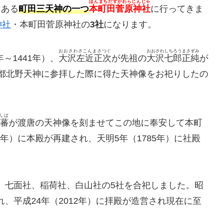
ほんまちだすがわらじんじゃ
にある
町田三天神の一つ
本町田菅原神社
に行ってきま
神社
・本町田菅原神社の
3社
になります。
おおさわさこんまさつぐ
おおさわしちろうまさずみ
～1441年）、
大沢左近正次
が先祖の
大沢七郎正純
が
に京都北野天神に参拝した際に得た天神像をお祀りしたの
んば
蕃
が渡唐の天神像を刻ませてこの地に奉安して本町
2年）に本殿が再建され、天明5年（1785年）に社殿
社、七面社、稲荷社、白山社の5社を合祀しました。昭
れ、平成24年（2012年）に拝殿が造営され現在に至