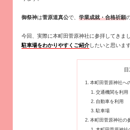
御祭神
は
菅原道真公
で、
学業成就・合格祈願
今回、実際に本町田菅原神社に参拝してきま
駐車場をわかりやすくご紹介
したいと思いま
目
本町田菅原神社へ
交通機関を利用
自動車を利用
駐車場
本町田菅原神社の
本町田菅原神社