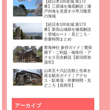
【続日本100名城 第172
番】三原城を徹底解説｜瀬
戸内海を見渡す小早川隆景
の海城
【続日本100名城 第173
番】新高山城跡を徹底解説
｜登城ルート・見どころ・
所要時間まとめ
青海神社 参拝ガイド｜鶯張
廊下・ご利益・御朱印・ア
クセス完全解説【新潟県加
茂市】
山本五十六記念館と生家を
巡る観光ガイド｜アクセ
ス・駐車場・所要時間・見
どころ【長岡市】
アーカイブ