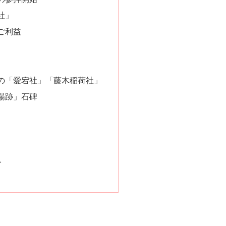
社」
ご利益
の「愛宕社」「藤木稲荷社」
場跡」石碑
ト