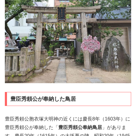
豊臣秀頼公が奉納した鳥居
豊臣秀頼公胞衣塚大明神の近くには慶長8年（1603年）に
豊臣秀頼公が奉納した「
豊臣秀頼公奉納鳥居
」がありま
す。慶長20年（1615年）の大坂夏の陣、昭和20年（1945