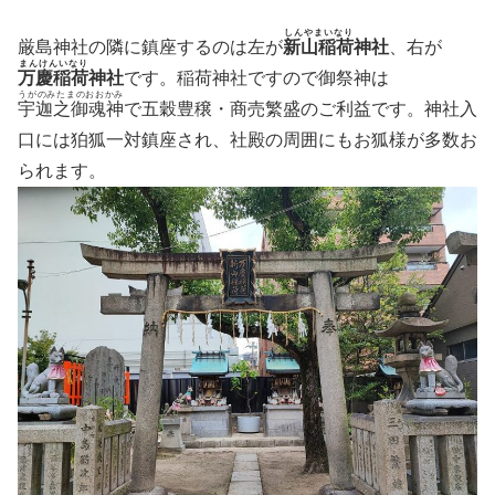
しんやまいなり
厳島神社の隣に鎮座するのは左が
新山稲荷
神社
、右が
まんけんいなり
万慶稲荷
神社
です。稲荷神社ですので御祭神は
うがのみたまのおおかみ
宇迦之御魂神
で五穀豊穣・商売繁盛のご利益です。神社入
口には狛狐一対鎮座され、社殿の周囲にもお狐様が多数お
られます。