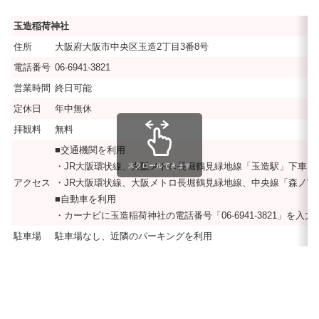
玉造稲荷神社
住所
大阪府大阪市中央区玉造2丁目3番8号
電話番号
06-6941-3821
営業時間
終日可能
定休日
年中無休
拝観料
無料
■交通機関を利用
・JR大阪環状線、大阪メトロ長堀鶴見緑地線「玉造駅」下車、玉
スクロールできます
アクセス
・JR大阪環状線、大阪メトロ長堀鶴見緑地線、中央線「森ノ宮駅
■自動車を利用
・カーナビに玉造稲荷神社の電話番号「06-6941-3821」
駐車場
駐車場なし、近隣のパーキングを利用