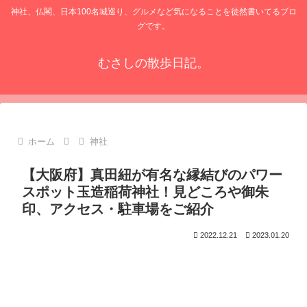
神社、仏閣、日本100名城巡り、グルメなど気になることを徒然書いてるブロ
グです。
むさしの散歩日記。
ホーム
神社
【大阪府】真田紐が有名な縁結びのパワー
スポット玉造稲荷神社！見どころや御朱
印、アクセス・駐車場をご紹介
2022.12.21
2023.01.20