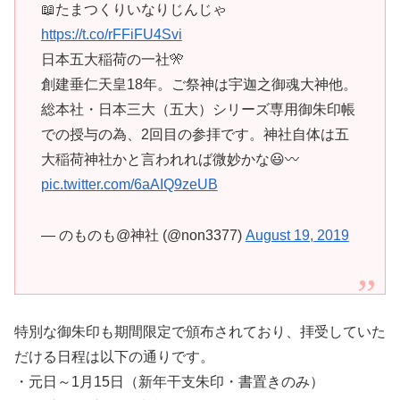
📖たまつくりいなりじんじゃ
https://t.co/rFFiFU4Svi
日本五大稲荷の一社🎌
創建垂仁天皇18年。ご祭神は宇迦之御魂大神他。
総本社・日本三大（五大）シリーズ専用御朱印帳
での授与の為、2回目の参拝です。神社自体は五
大稲荷神社かと言われれば微妙かな😃〰
pic.twitter.com/6aAIQ9zeUB
— のものも@神社 (@non3377)
August 19, 2019
特別な御朱印も期間限定で頒布されており、拝受していた
だける日程は以下の通りです。
・元日～1月15日（新年干支朱印・書置きのみ）