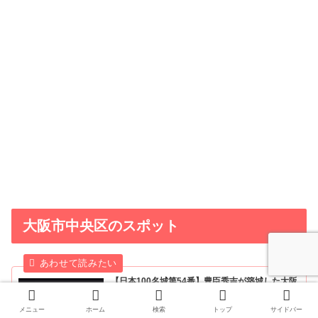
大阪市中央区のスポット
【日本100名城第54番】豊臣秀吉が築城した大阪
城！スタンプ設置場所や所要時間、見どころをご
紹介！
2020年1月18日（土）に日本100名城スタンプラリー54番
メニュー
ホーム
検索
トップ
サイドバー
で、大阪府大阪市にある「大阪城（おおさかじょう）」に