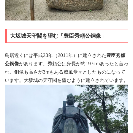
大坂城天守閣を望む「豊臣秀頼公銅像」
鳥居近くには平成23年（2011年）に建立された
豊臣秀頼
公銅像
があります。秀頼公は身長が約197cmあったと言わ
れ、銅像も高さが3mもある威風堂々としたものになって
います。大坂城の天守閣を望むように建立されています。