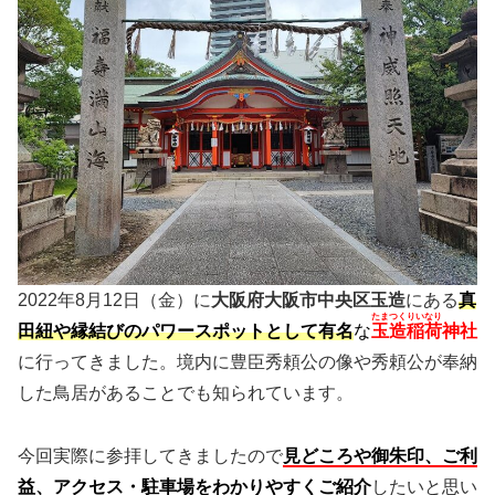
2022年8月12日（金）に
大阪府大阪市中央区玉造
にある
真
たまつくりいなり
田紐や縁結びのパワースポットとして有名
な
玉造稲荷
神社
に行ってきました。境内に豊臣秀頼公の像や秀頼公が奉納
した鳥居があることでも知られています。
今回実際に参拝してきましたので
見どころや御朱印、ご利
益、アクセス・駐車場をわかりやすくご紹介
したいと思い