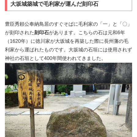
大坂城築城で毛利家が運んだ刻印石
豊臣秀頼公奉納鳥居のすぐそばに毛利家の「一」と「〇」
が刻印された
刻印石
があります。こちらの石は元和6年
（1620年）に徳川家が大坂城を再築した際に長州藩の毛
利家から運ばれたものです。大坂城の石垣には使用されず
神社の石垣として400年間使われてきました。