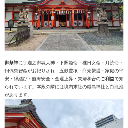
御祭神
に宇迦之御魂大神・下照姫命・稚日女命・月読命・
軻偶突智命がお祀りされ、五穀豊穣・商売繫盛・家庭の平
安・縁結び・航海安全・金運上昇・夫婦和合の
ご利益
で知
られています。本殿の隣には境内末社の厳島神社と白龍池
があります。