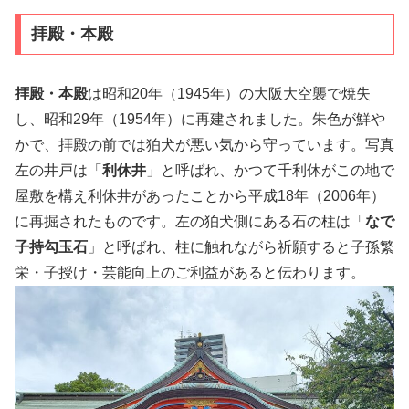
拝殿・本殿
拝殿・本殿
は昭和20年（1945年）の大阪大空襲で焼失
し、昭和29年（1954年）に再建されました。朱色が鮮や
かで、拝殿の前では狛犬が悪い気から守っています。写真
左の井戸は「
利休井
」と呼ばれ、かつて千利休がこの地で
屋敷を構え利休井があったことから平成18年（2006年）
に再掘されたものです。左の狛犬側にある石の柱は「
なで
子持勾玉石
」と呼ばれ、柱に触れながら祈願すると子孫繁
栄・子授け・芸能向上のご利益があると伝わります。