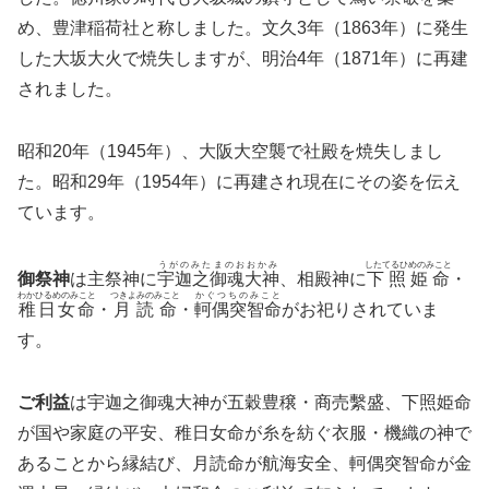
め、豊津稲荷社と称しました。文久3年（1863年）に発生
した大坂大火で焼失しますが、明治4年（1871年）に再建
されました。
昭和20年（1945年）、大阪大空襲で社殿を焼失しまし
た。昭和29年（1954年）に再建され現在にその姿を伝え
ています。
うがのみたまのおおかみ
したてるひめのみこと
御祭神
は主祭神に
宇迦之御魂大神
、相殿神に
下照姫命
・
わかひるめのみこと
つきよみのみこと
かぐつちのみこと
稚日女命
・
月読命
・
軻偶突智命
がお祀りされていま
す。
ご利益
は宇迦之御魂大神が五穀豊穣・商売繫盛、下照姫命
が国や家庭の平安、稚日女命が糸を紡ぐ衣服・機織の神で
あることから縁結び、月読命が航海安全、軻偶突智命が金