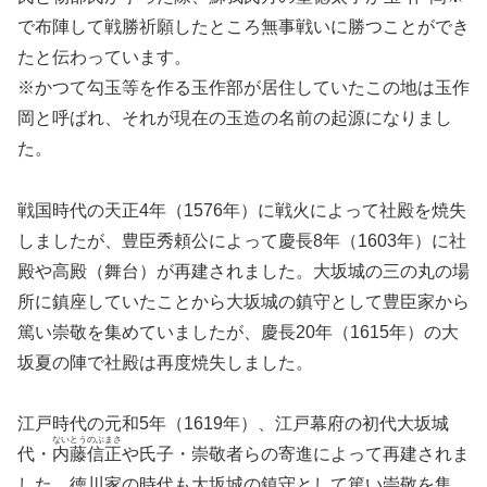
で布陣して戦勝祈願したところ無事戦いに勝つことができ
たと伝わっています。
※かつて勾玉等を作る玉作部が居住していたこの地は玉作
岡と呼ばれ、それが現在の玉造の名前の起源になりまし
た。
戦国時代の天正4年（1576年）に戦火によって社殿を焼失
しましたが、豊臣秀頼公によって慶長8年（1603年）に社
殿や高殿（舞台）が再建されました。大坂城の三の丸の場
所に鎮座していたことから大坂城の鎮守として豊臣家から
篤い崇敬を集めていましたが、慶長20年（1615年）の大
坂夏の陣で社殿は再度焼失しました。
江戸時代の元和5年（1619年）、江戸幕府の初代大坂城
ないとうのぶまさ
代・
内藤信正
や氏子・崇敬者らの寄進によって再建されま
した。徳川家の時代も大坂城の鎮守として篤い崇敬を集