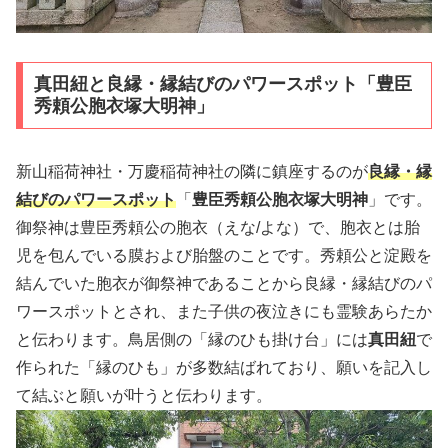
真田紐と良縁・縁結びのパワースポット「豊臣
秀頼公胞衣塚大明神」
新山稲荷神社・万慶稲荷神社の隣に鎮座するのが
良縁・縁
結びのパワースポット
「
豊臣秀頼公胞衣塚大明神
」です。
御祭神は豊臣秀頼公の胞衣（えな/よな）で、胞衣とは胎
児を包んでいる膜および胎盤のことです。秀頼公と淀殿を
結んでいた胞衣が御祭神であることから良縁・縁結びのパ
ワースポットとされ、また子供の夜泣きにも霊験あらたか
と伝わります。鳥居側の「縁のひも掛け台」には
真田紐
で
作られた「縁のひも」が多数結ばれており、願いを記入し
て結ぶと願いが叶うと伝わります。