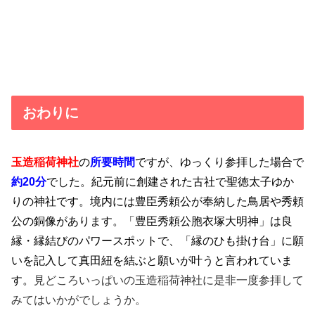
おわりに
玉造稲荷神社
の
所要時間
ですが、ゆっくり参拝した場合で
約20分
でした。紀元前に創建された古社で聖徳太子ゆか
りの神社です。境内には豊臣秀頼公が奉納した鳥居や秀頼
公の銅像があります。「豊臣秀頼公胞衣塚大明神」は良
縁・縁結びのパワースポットで、「縁のひも掛け台」に願
いを記入して真田紐を結ぶと願いが叶うと言われていま
す。
見どころいっぱいの玉造稲荷神社に是非一度参拝して
みてはいかがでしょうか。