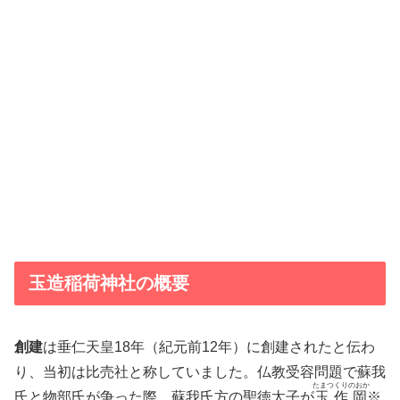
玉造稲荷神社の概要
創建
は垂仁天皇18年（紀元前12年）に創建されたと伝わ
り、当初は比売社と称していました。仏教受容問題で蘇我
たまつくりのおか
氏と物部氏が争った際、蘇我氏方の聖徳太子が
玉作岡
※