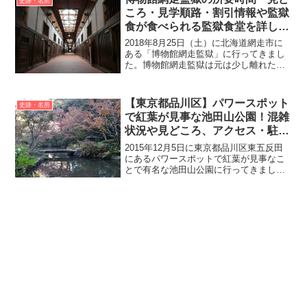
史跡・名所
じ苑」で予約す...
ころ・見学順路・割引情報や監獄
食が食べられる監獄食堂を詳しく
ご紹介！
2018年8月25日（土）に北海道網走市に
ある「博物館網走監獄」に行ってきまし
た。博物館網走監獄は元は少し離れた場
所にあった「網走刑務所」の旧建造物を
保存・公開している野外歴史博物館で
す。敷地面積は東京ドーム3.5個分の大き
【東京都品川区】パワースポット
史跡・名所
さとなり、建造物...
で紅葉が見事な池田山公園！混雑
状況や見どころ、アクセス・駐車
場等をご紹介！
2015年12月5日に東京都品川区東五反田
にあるパワースポットで紅葉が見事なこ
とで有名な池田山公園に行ってきまし
た。池田山公園は旧岡山池田藩下屋敷跡
を品川区が整備した公園で、池泉回遊式
の見事な庭園を入園料無料で楽しむこと
ができます。今回実際...