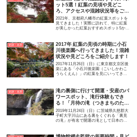
ット10選をご紹...
ット5選！紅葉の見頃や見どこ
ろ、アクセスや混雑状況等をご紹
介！
2021年、京都府八幡市の紅葉スポットを
見てきました！実際に訪れて、特に紅葉
が美しかった紅葉おすすめスポット5か所
を見頃や見どころ、アクセスや混雑状況
等をご紹介したいと思います♪八幡市の紅
葉スポット5選石清水八幡宮（例年の見
2017年 紅葉の見頃の時期に小石
史跡・名所
頃：11月下旬〜...
川後楽園へ行ってきました！混雑
状況や見どころをご紹介します！
2017年11月26日（日）に東京都文京区後
楽にある「小石川後楽園（こいしかわこ
うらくえん）」の紅葉を見にいってきま
した。小石川後楽園は、江戸時代初期の
寛永6年（1629年）に水戸徳川家の初代藩
主・徳川頼房が中屋敷（のちに上屋敷）
滝の裏側に行けて開運・安産のパ
史跡・名所
に造ったも...
ワースポット、滝行体験もでき
る！「月待の滝（つきまちのた
き）」
2019年11月24日（日）に茨城県久慈郡大
子町大字川山にある裏をくぐれる「裏見
の滝」が有名で開運の滝として日本のパ
ワースポット88選に選ばれたことでも有
名な「月待の滝（つきまちのたき）」に
いってきました。滝側にある茶屋「もみ
博物館網走監獄の所要時間・見ど