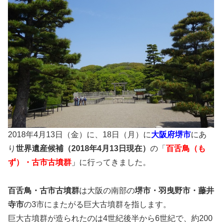
2018年4月13日（金）に、18日（月）に
大阪府堺市
にあ
り
世界遺産候補（2018年4月13日現在）
の「
百舌鳥（も
ず）・古市古墳群
」
に行ってきました。
百舌鳥・古市古墳群
は大阪の南部の
堺市・羽曳野市・藤井
寺市
の3市にまたがる巨大古墳群を指します。
巨大古墳群が造られたのは4世紀後半から6世紀で、約200