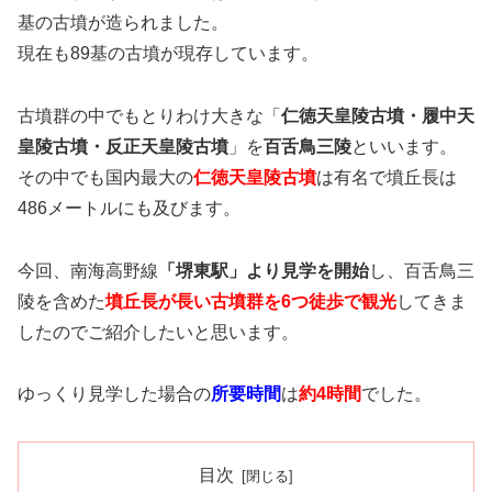
基の古墳が造られました。
現在も89基の古墳が現存しています。
古墳群の中でもとりわけ大きな「
仁徳天皇陵古墳・履中天
皇陵古墳・反正天皇陵古墳
」を
百舌鳥三陵
といいます。
その中でも国内最大の
仁徳天皇陵古墳
は有名で墳丘長は
486メートルにも及びます。
今回、南海高野線
「堺東駅」より見学を開始
し、百舌鳥三
陵を含めた
墳丘長が長い古墳群を6つ徒歩で観光
してきま
したのでご紹介したいと思います。
ゆっくり見学した場合の
所要時間
は
約4時間
でした。
目次