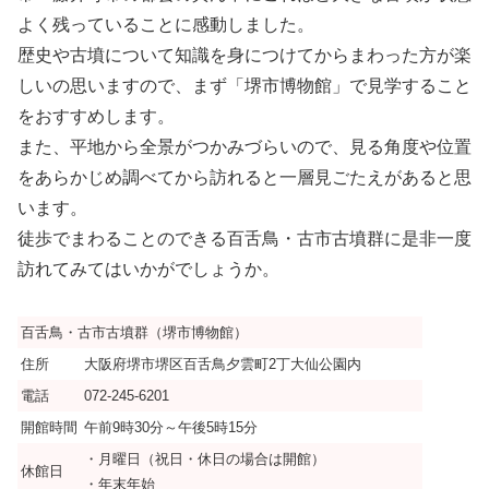
よく残っていることに感動しました。
歴史や古墳について知識を身につけてからまわった方が楽
しいの思いますので、まず「堺市博物館」で見学すること
をおすすめします。
また、平地から全景がつかみづらいので、見る角度や位置
をあらかじめ調べてから訪れると一層見ごたえがあると思
います。
徒歩でまわることのできる百舌鳥・古市古墳群に是非一度
訪れてみてはいかがでしょうか。
百舌鳥・古市古墳群（堺市博物館）
住所
大阪府堺市堺区百舌鳥夕雲町2丁大仙公園内
電話
072-245-6201
開館時間
午前9時30分～午後5時15分
・月曜日（祝日・休日の場合は開館）
休館日
・年末年始