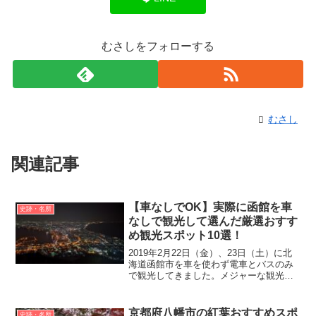
むさしをフォローする
むさし
関連記事
【車なしでOK】実際に函館を車
史跡・名所
なしで観光して選んだ厳選おすす
め観光スポット10選！
2019年2月22日（金）、23日（土）に北
海道函館市を車を使わず電車とバスのみ
で観光してきました。メジャーな観光ス
ポットから神社、温泉、おいしい海鮮料
理、函館のご当地グルメなど、実際に函
館を観光して厳選したおすすめ観光スポ
京都府八幡市の紅葉おすすめスポ
史跡・名所