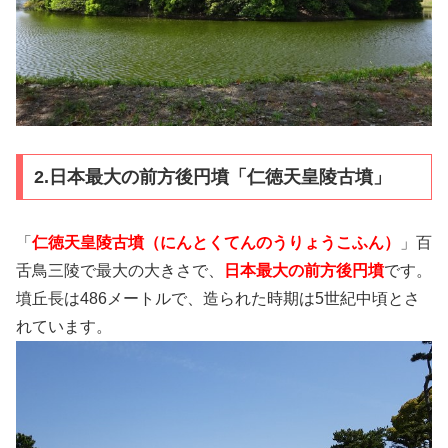
2.日本最大の前方後円墳「仁徳天皇陵古墳」
「
仁徳天皇陵古墳（にんとくてんのうりょうこふん）
」百
舌鳥三陵で最大の大きさで、
日本最大の前方後円墳
です。
墳丘長は486メートルで、造られた時期は5世紀中頃とさ
れています。