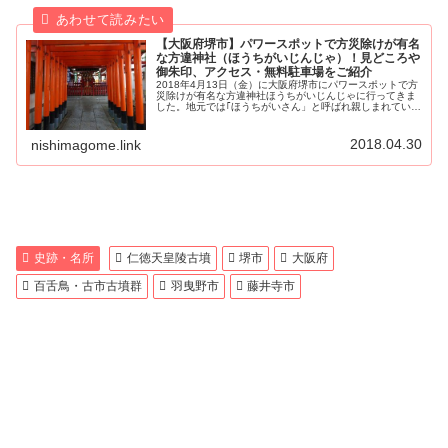
【大阪府堺市】パワースポットで方災除けが有名
な方違神社（ほうちがいじんじゃ）！見どころや
御朱印、アクセス・無料駐車場をご紹介
2018年4月13日（金）に大阪府堺市にパワースポットで方
災除けが有名な方違神社ほうちがいじんじゃに行ってきま
した。地元では｢ほうちがいさん」と呼ばれ親しまれている
神社です。方違神社は、方位の災いを除けてくれるご利益
で有名で、全国から転勤・...
2018.04.30
nishimagome.link
史跡・名所
仁徳天皇陵古墳
堺市
大阪府
百舌鳥・古市古墳群
羽曳野市
藤井寺市