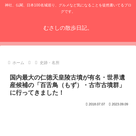
神社、仏閣、日本100名城巡り、グルメなど気になることを徒然書いてるブロ
グです。
むさしの散歩日記。
ホーム
史跡・名所
国内最大の仁徳天皇陵古墳が有名・世界遺
産候補の「百舌鳥（もず）・古市古墳群」
に行ってきました！
2018.07.07
2023.09.09