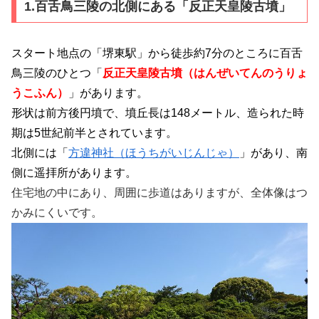
1.百舌鳥三陵の北側にある「反正天皇陵古墳」
スタート地点の「堺東駅」から徒歩約7分のところに百舌
鳥三陵のひとつ「
反正天皇陵古墳（はんぜいてんのうりょ
うこふん）
」があります。
形状は前方後円墳で、墳丘長は148メートル
、造られた時
期は5世紀前半とされています。
北側には「
方違神社（ほうちがいじんじゃ）
」があり、南
側に遥拝所があります。
住宅地の中にあり、周囲に歩道はありますが、全体像はつ
かみにくいです。