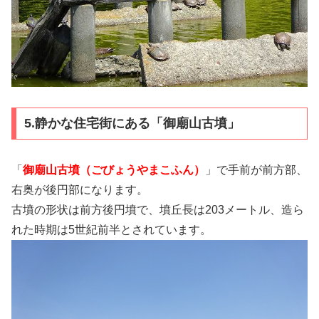
5.静かな住宅街にある「御廟山古墳」
「
御廟山古墳（ごびょうやまこふん）
」で手前が前方部、
右奥が後円部になります。
古墳の形状は前方後円墳で、墳丘長は203メートル、造ら
れた時期は5世紀前半とされています。