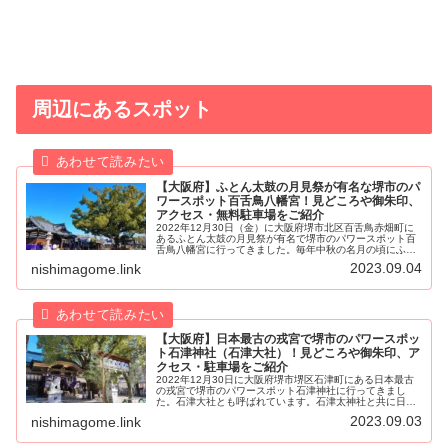
周辺にあるスポット
【大阪府】ふとん太鼓の月見祭が有名な堺市のパ
ワースポット百舌鳥八幡宮！見どころや御朱印、
アクセス・無料駐車場をご紹介
2022年12月30日（金）に大阪府堺市北区百舌鳥赤畑町に
あるふとん太鼓の月見祭が有名で堺市のパワースポット百
舌鳥八幡宮に行ってきました。毎年中秋の名月の頃にふと
ん太鼓を繰り出して行われる「月見祭」は10万人以上の観
2023.09.04
nishimagome.link
客数を誇ります。百舌鳥八...
【大阪府】日本最古の戎宮で堺市のパワースポッ
ト石津神社（石津大社）！見どころや御朱印、ア
クセス・駐車場をご紹介
2022年12月30日に大阪府堺市堺区石津町にある日本最古
の戎宮で堺市のパワースポット石津神社に行ってきまし
た。石津大社とも呼ばれています。石津太神社と共に日本
最古の戎社といわれています。石津神社の創建は孝昭天皇
2023.09.03
nishimagome.link
の御代（紀元前475年）に勅...