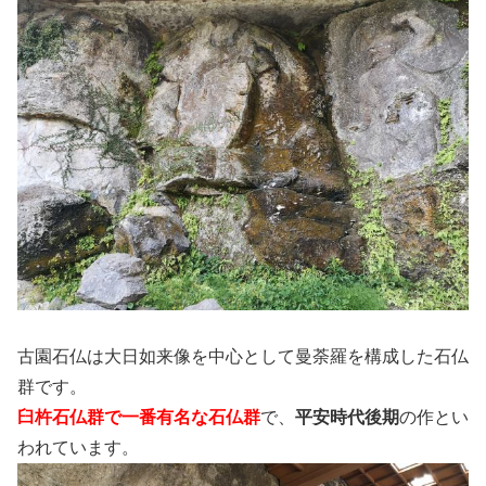
古園石仏は大日如来像を中心として曼荼羅を構成した石仏
群です。
臼杵石仏群で一番有名な石仏群
で、
平安時代後期
の作とい
われています。