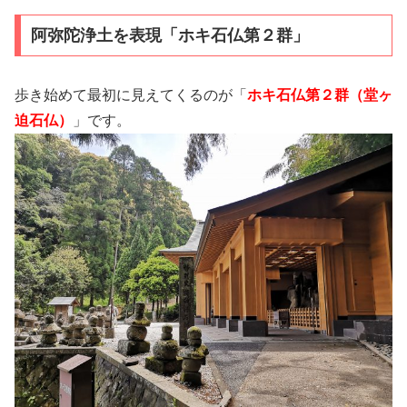
阿弥陀浄土を表現「ホキ石仏第２群」
歩き始めて最初に見えてくるのが「
ホキ石仏第２群（堂ヶ
迫石仏）
」です。