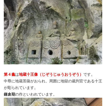
第４龕
は
地蔵十王像（じぞうじゅうおうぞう）
です。
中尊に地蔵菩薩がおられ、周囲に地獄の裁判官である十王
が彫られています。
鎌倉期
の作といわれています。