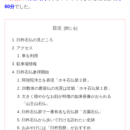
60分
でした。
目次
臼杵石仏の見どころ
アクセス
車を利用
駐車場情報
臼杵石仏参拝開始
阿弥陀浄土を表現「ホキ石仏第２群」
20数体の磨崖仏の光景は壮観「ホキ石仏第１群」
大きく穏やかなお顔が特徴の如来座像がおられる
「山王山石仏」
臼杵石仏群で一番有名な石仏群「古園石仏」
臼杵石仏から歩いて行ける訪れたい史跡
おみやげには「臼杵煎餅」がおすすめ