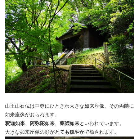
山王山石仏は中尊にひときわ大きな如来座像、その両隣に
如来座像がおられます。
釈迦如来
、
阿弥陀如来
、
薬師如来
といわれています。
大きな如来座像の顔が
とても穏やか
で癒されます。