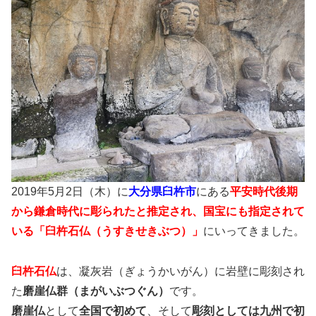
2019年5月2日（木）に
大分県臼杵市
にある
平安時代後期
から鎌倉時代に彫られたと推定され、国宝にも指定されて
いる
「
臼杵石仏（うすきせきぶつ）」
にいってきました。
臼杵石仏
は、凝灰岩（ぎょうかいがん）に岩壁に彫刻され
た
磨崖仏群（まがいぶつぐん）
です。
磨崖仏
として
全国で初めて
、そして
彫刻としては九州で初