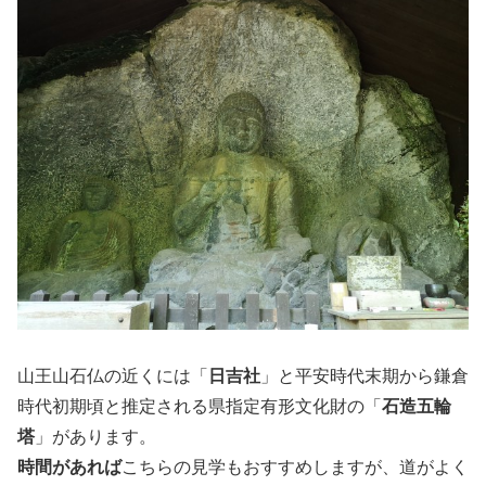
山王山石仏の近くには「
日吉社
」と平安時代末期から鎌倉
時代初期頃と推定される県指定有形文化財の「
石造五輪
塔
」があります。
時間があれば
こちらの見学もおすすめしますが、道がよく