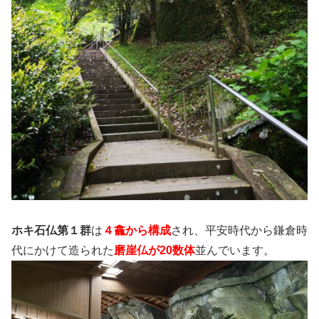
ホキ石仏第１群
は
４龕から構成
され、平安時代から鎌倉時
代にかけて造られた
磨崖仏が20数体
並んでいます。