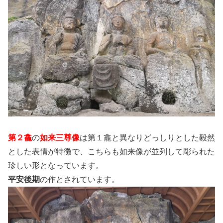
第２龕
の
如来三尊像
は第１龕と異なりどっしりとした毅然
とした表情が特徴で、こちらも如来像が並列して彫られた
珍しい形となっています。
平安後期
の作とされています。