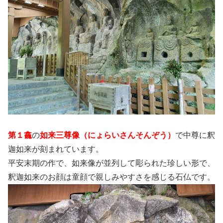
第１龕
の
如来三尊像（にょらいさんそんぞう）
で中尊に釈
迦如来が刻まれています。
平安末期の作で、如来像が並列して彫られた珍しい形で、
釈迦如来のお顔は童顔で親しみやすさを感じる石仏です。