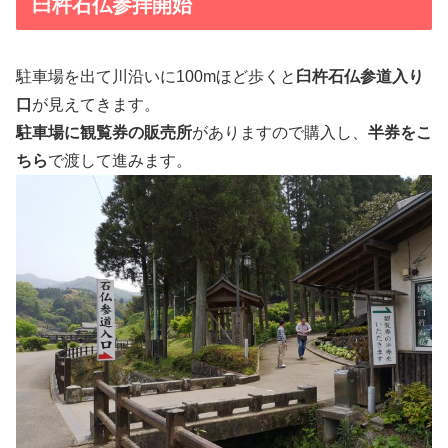
臼杵石仏参拝開始
駐車場を出て川沿いに100mほど歩くと
臼杵石仏参道入り
口
が見えてきます。
駐車場に観覧券の販売所
がありますので購入し、
半券をこ
ちら
で渡して進みます。