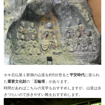
ホキ石仏第１群側の山道を約5分登ると
平安時代
に造られ
た
重要文化財
の「
五輪塔
」があります。
時間があればこちらの見学もおすすめしますが、山道は歩
きづらいので歩きやすい靴をおすすめします。