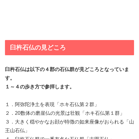
臼杵石仏の見どころ
臼杵石仏は以下の４郡の石仏群が見どころとなっていま
す。
１～４の歩き方で参拝します。
１．阿弥陀浄土を表現「ホキ石仏第２群」
２．20数体の磨崖仏の光景は壮観「ホキ石仏第１群」
３．大きく穏やかなお顔が特徴の如来座像がおられる「山
王山石仏」