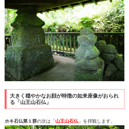
大きく穏やかなお顔が特徴の如来座像がおられ
る「山王山石仏」
ホキ石仏第１群
の次は「
山王山石仏
」を拝観します。