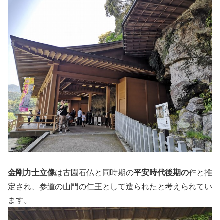
金剛力士立像
は古園石仏と同時期の
平安時代後期の
作と推
定され、参道の山門の仁王として造られたと考えられてい
ます。