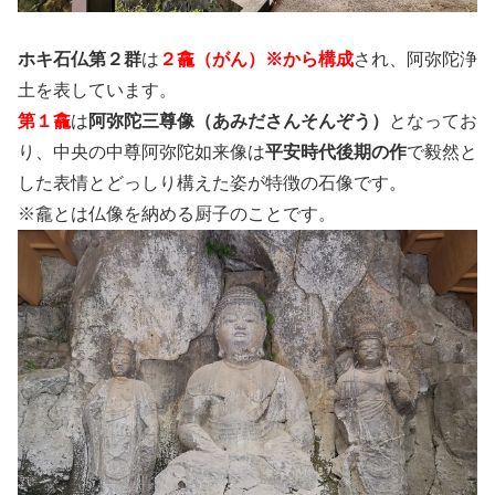
ホキ石仏第２群
は
２龕（がん）※から構成
され、阿弥陀浄
土を表しています。
第１龕
は
阿弥陀三尊像（あみださんそんぞう）
となってお
り、中央の中尊阿弥陀如来像は
平安時代後期の作
で毅然と
した表情とどっしり構えた姿が特徴の石像です。
※龕とは仏像を納める厨子のことです。