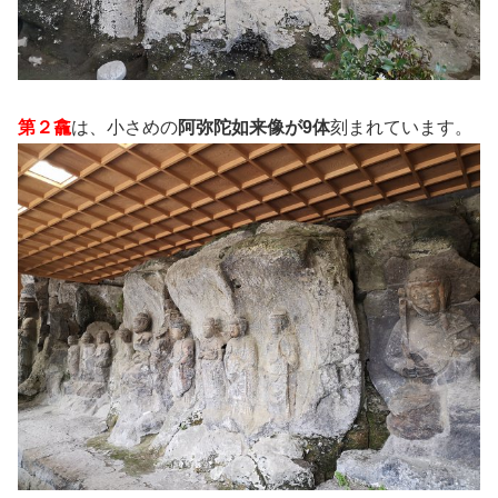
第２龕
は、小さめの
阿弥陀如来像が9体
刻まれています。