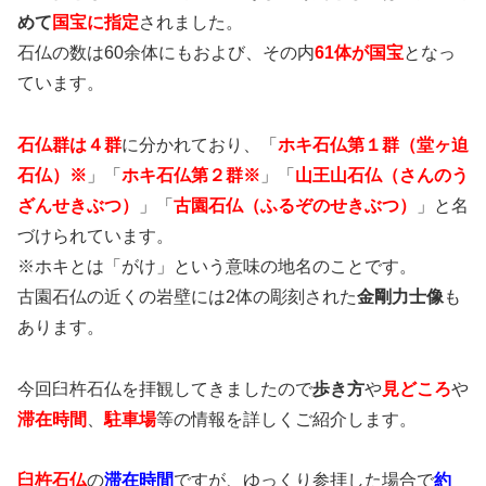
めて
国宝に指定
されました。
石仏の数は60余体にもおよび、その内
61体が国宝
となっ
ています。
石仏群は４群
に分かれており、「
ホキ石仏第１群（堂ヶ迫
石仏）※
」「
ホキ石仏第２群※
」「
山王山石仏（さんのう
ざんせきぶつ）
」「
古園石仏（ふるぞのせきぶつ）
」と名
づけられています。
※ホキとは「がけ」という意味の地名のことです。
古園石仏の近くの岩壁には2体の彫刻された
金剛力士像
も
あります。
今回臼杵石仏を拝観してきましたので
歩き方
や
見どころ
や
滞
在時間
、
駐車場
等の情報を詳しくご紹介します。
臼杵石仏
の
滞在時間
ですが、ゆっくり参拝した場合で
約