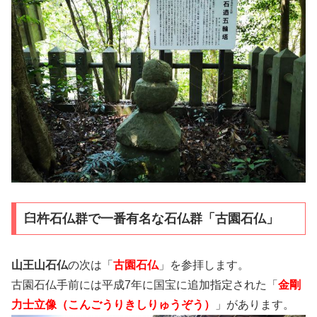
臼杵石仏群で一番有名な石仏群「古園石仏」
山王山石仏
の次は「
古園石仏
」を参拝します。
古園石仏手前には平成7年に国宝に追加指定された「
金剛
力士立像（こんごうりきしりゅうぞう）
」があります。