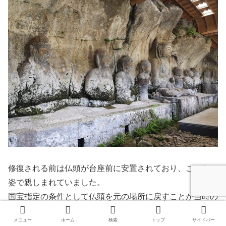
修復される前は仏頭が台座前に安置されており、こちらの
姿で親しまれていました。
国宝指定の条件として仏頭を元の場所に戻すことが当時の
文部省から提示された為、平成5年（1993年）に現在の姿
メニュー
ホーム
検索
トップ
サイドバー
に修復されました。