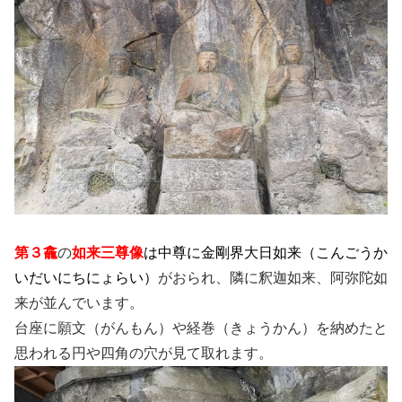
第３龕
の
如来三尊像
は中尊に金剛界大日如来（こんごうか
いだいにちにょらい）
がおられ、隣に釈迦如来、阿弥陀如
来が並んでいます。
台座に願文（がんもん）や経巻（きょうかん）を納めたと
思われる円や四角の穴が見て取れます。