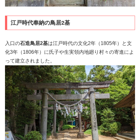
江戸時代奉納の鳥居2基
入口の
石造鳥居2基
は江戸時代の文化2年（1805年）と文
化3年（1806年）に氏子や生実領内地廻り村々の寄進によ
って建立されました。