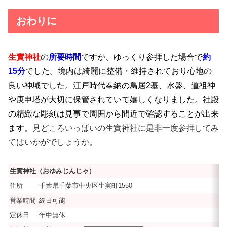
おわりに
生實神社
の
所要時間
ですが、ゆっくり参拝した場合で
約
15分
でした。境内は綺麗に整備・維持されており心地の
良い神域でした。江戸時代奉納の鳥居2基、水盤、道祖神
や庚申塔が大切に保管されていて嬉しくなりました。社殿
の精緻な彫刻は見事で周囲から間近で確認することが出来
ます。
見どころいっぱいの生實神社に是非一度参拝してみ
てはいかがでしょうか。
生實神社（おゆみじんじゃ）
住所
千葉県千葉市中央区生実町1550
営業時間
終日可能
定休日
年中無休