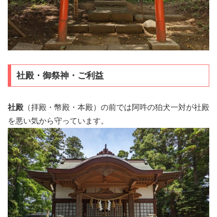
社殿・御祭神・ご利益
社殿
（拝殿・幣殿・本殿）の前では阿吽の狛犬一対が社殿
を悪い気から守っています。