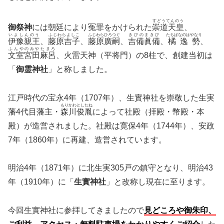
すどうてんのう
御祭神
には朝廷により冤罪をかけられた
崇道天皇
、
いよしんのう
ふじわらよしこ
ふじわらひろつぐ
きびのまきび
たちばなのはやなり
伊豫親王
、
藤原吉子
、
藤原廣嗣
、
吉備眞備
、
橘逸勢
、
ふんやのみやたまろ
文室宮田麻呂
、火雷天神（平将門）の8柱で、創建当初は
「
御霊神社
」と称しました。
江戸時代の宝永4年（1707年）、生實神社を崇敬した生実
もりかわとしたね
藩4代目藩主・
森川俊胤
によって社殿（拝殿・幣殿・本
殿）が造営されました。社殿は寛保4年（1744年）、安政
7年（1860年）に再建、造営されています。
明治4年（1871年）に北生実305戸の鎮守となり、明治43
年（1910年）に「
生實神社
」と改称し現在に至ります。
今回生實神社に参拝してきましたので
見どころや御朱印、