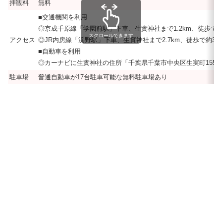
拝観料
無料
■交通機関を利用
◎京成千原線「学園前駅」下車、生實神社まで1.2km、徒歩で約
スクロールできます
アクセス
◎JR内房線「浜野駅」下車、生實神社まで2.7km、徒歩で約36
■自動車を利用
◎カーナビに生實神社の住所「千葉県千葉市中央区生実町1550
駐車場
普通自動車が17台駐車可能な無料駐車場あり