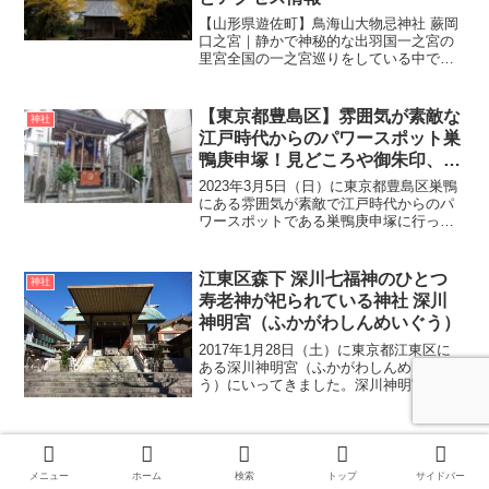
【山形県遊佐町】鳥海山大物忌神社 蕨岡
口之宮｜静かで神秘的な出羽国一之宮の
里宮全国の一之宮巡りをしている中で、
今回は山形県遊佐町に鎮座する鳥海山大
物忌神社 蕨岡口之宮ちょうかいさんおお
ものいみじんじゃ わらびおかくちのみや
【東京都豊島区】雰囲気が素敵な
神社
を訪れました。参拝...
江戸時代からのパワースポット巣
鴨庚申塚！見どころや御朱印、ア
クセス・駐車場をご紹介
2023年3月5日（日）に東京都豊島区巣鴨
にある雰囲気が素敵で江戸時代からのパ
ワースポットである巣鴨庚申塚に行って
きました。巣鴨地蔵通り商店街と庚申塚
商店街の間にあり、地元の方や観光客と
思われる参拝者がひっきりなしに訪れる
江東区森下 深川七福神のひとつ
神社
人気のスポットです...
寿老神が祀られている神社 深川
神明宮（ふかがわしんめいぐう）
2017年1月28日（土）に東京都江東区に
ある深川神明宮（ふかがわしんめいぐ
う）にいってきました。深川神明宮の始
まりは、慶長年間（1596年～1614年）に
摂津国の人と伝わる深川八郎右衛門が神
様を敬う為に屋敷に小さな祠を立て、崇
島根県松江市 縁結びのパワース
神社
敬する伊勢神...
ポットが多数！子宝のご利益も！
メニュー
ホーム
検索
トップ
サイドバー