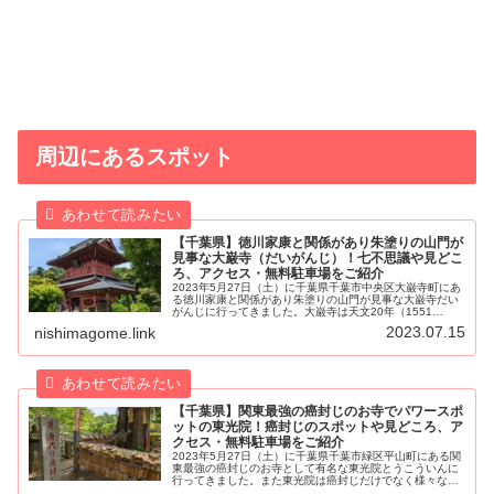
周辺にあるスポット
【千葉県】徳川家康と関係があり朱塗りの山門が
見事な大巌寺（だいがんじ）！七不思議や見どこ
ろ、アクセス・無料駐車場をご紹介
2023年5月27日（土）に千葉県千葉市中央区大巌寺町にあ
る徳川家康と関係があり朱塗りの山門が見事な大巌寺だい
がんじに行ってきました。大巌寺は天文20年（1551
年）、下総国生実城おゆみじょうの城主であった原胤栄た
2023.07.15
nishimagome.link
ねひで夫婦が開基、貞把てい...
【千葉県】関東最強の癌封じのお寺でパワースポ
ットの東光院！癌封じのスポットや見どころ、ア
クセス・無料駐車場をご紹介
2023年5月27日（土）に千葉県千葉市緑区平山町にある関
東最強の癌封じのお寺として有名な東光院とうこういんに
行ってきました。また東光院は癌封じだけでなく様々な願
いが叶う開運スポットとして「お薬師さま」や「平山お願