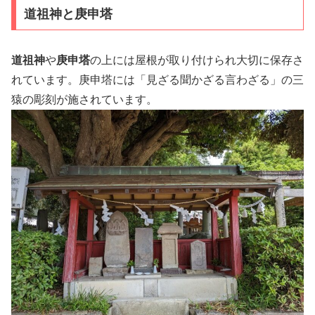
道祖神と庚申塔
道祖神
や
庚申塔
の上には屋根が取り付けられ大切に保存さ
れています。庚申塔には「見ざる聞かざる言わざる」の三
猿の彫刻が施されています。