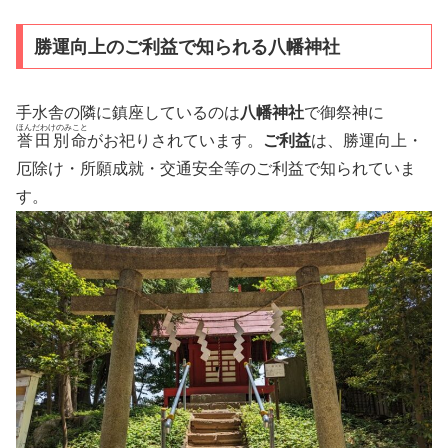
勝運向上のご利益で知られる八幡神社
手水舎の隣に鎮座しているのは
八幡神社
で御祭神に
ほんだわけのみこと
誉田別命
がお祀りされています。
ご利益
は、勝運向上・
厄除け・所願成就・交通安全等のご利益で知られていま
す。