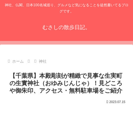
神社、仏閣、日本100名城巡り、グルメなど気になることを徒然書いてるブロ
グです。
むさしの散歩日記。
ホーム
神社
【千葉県】本殿彫刻が精緻で見事な生実町
の生實神社（おゆみじんじゃ）！見どころ
や御朱印、アクセス・無料駐車場をご紹介
2023.07.15