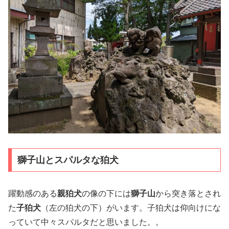
獅子山とスパルタな狛犬
躍動感のある
親狛犬
の像の下には
獅子山
から突き落とされ
た
子狛犬
（左の狛犬の下）がいます。子狛犬は仰向けにな
っていて中々スパルタだと思いました。。