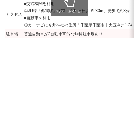
■交通機関を利用
◎JR線「蘇我駅」下車、今井神社まで230m、徒歩で約3分
スクロールできます
アクセス
■自動車を利用
◎カーナビに今井神社の住所「千葉県千葉市中央区今井1-24-1
駐車場
普通自動車が2台駐車可能な無料駐車場あり