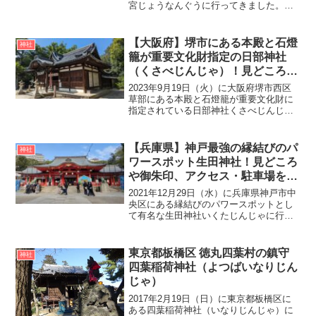
宮じょうなんぐうに行ってきました。特
に交通安全のご利益は有名で、京都市内
を走っていると城南宮の交通安全ステッ
カーが貼られた車をたくさん見かけま
【大阪府】堺市にある本殿と石燈
神社
す。正月三が日に城南...
籠が重要文化財指定の日部神社
（くさべじんじゃ）！見どころや
御朱印、アクセス・無料駐車場を
2023年9月19日（火）に大阪府堺市西区
ご紹介
草部にある本殿と石燈籠が重要文化財に
指定されている日部神社くさべじんじゃ
に行ってきました。日部神社の創建は明
暦年間（1655年～1657年）の火災により
焼失したため不詳ですが、平安時代に編
【兵庫県】神戸最強の縁結びのパ
神社
纂された『...
ワースポット生田神社！見どころ
や御朱印、アクセス・駐車場をご
紹介
2021年12月29日（水）に兵庫県神戸市中
央区にある縁結びのパワースポットとし
て有名な生田神社いくたじんじゃに行っ
てきました。かつて生田神社の社領は現
在の神戸市中央区の一帯に渡り、朝廷よ
りお供えや世話をする神戸かんべを頂い
東京都板橋区 徳丸四葉村の鎮守
神社
たことが神戸の地...
四葉稲荷神社（よつばいなりじん
じゃ）
2017年2月19日（日）に東京都板橋区に
ある四葉稲荷神社（いなりじんじゃ）に