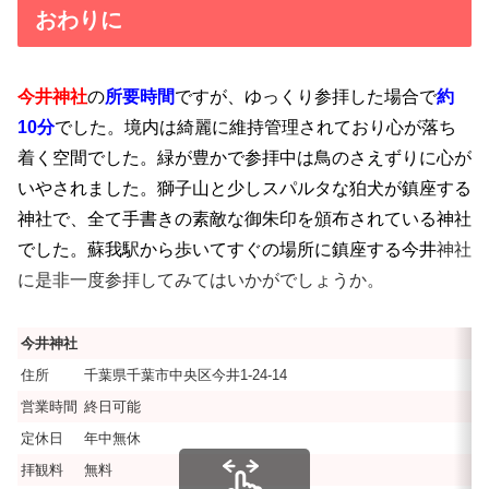
おわりに
今井神社
の
所要時間
ですが、ゆっくり参拝した場合で
約
10分
でした。境内は綺麗に維持管理されており心が落ち
着く空間でした。緑が豊かで参拝中は鳥のさえずりに心が
いやされました。獅子山と少しスパルタな狛犬が鎮座する
神社で、全て手書きの素敵な御朱印を頒布されている神社
でした。蘇我駅から歩いてすぐの場所に鎮座する今井
神社
に是非一度参拝してみてはいかがでしょうか。
今井神社
住所
千葉県千葉市中央区今井1-24-14
営業時間
終日可能
定休日
年中無休
拝観料
無料