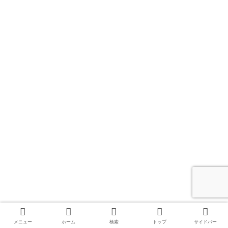
メニュー
ホーム
検索
トップ
サイドバー
【神奈川県】嵐ファンの聖地で二宮尊徳