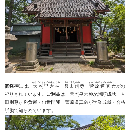
あまてらすすめのおおかみ
ほんだわけのみこと
すがわらみちざねのみこと
御祭神
には、
天照皇大神
・
誉田別尊
・
菅原道真命
がお
祀りされています。
ご利益
は、天照皇大神が諸願成就、誉
田別尊が勝負運・出世開運、菅原道真命が学業成就・合格
祈願で知られています。