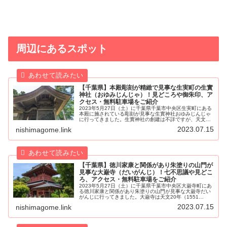
周辺にあるスポット
【千葉県】本殿彫刻が精緻で見事な生実町の生實
神社（おゆみじんじゃ）！見どころや御朱印、ア
クセス・無料駐車場をご紹介
2023年5月27日（土）に千葉県千葉市中央区生実町にある
本殿に施されている彫刻が見事な生實神社おゆみじんじゃ
に行ってきました。生實神社の創建は不詳ですが、天文年
間（1532年～1555年）に中世千葉氏の家臣で北小弓城主
2023.07.15
nishimagome.link
であった原氏が建立し...
【千葉県】徳川家康と関係があり朱塗りの山門が
見事な大巌寺（だいがんじ）！七不思議や見どこ
ろ、アクセス・無料駐車場をご紹介
2023年5月27日（土）に千葉県千葉市中央区大巌寺町にあ
る徳川家康と関係があり朱塗りの山門が見事な大巌寺だい
がんじに行ってきました。大巌寺は天文20年（1551
年）、下総国生実城おゆみじょうの城主であった原胤栄た
2023.07.15
nishimagome.link
ねひで夫婦が開基、貞把てい...