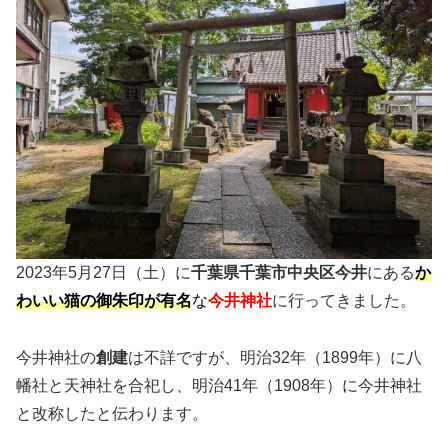
2023年5月27日（土）に
千葉県千葉市中央区今井
にある
か
わいい猫の御朱印が有名
な
今井神社
に行ってきました。
今井神社の
創建
は不詳ですが、明治32年（1899年）に八
幡社と天神社を合祀し、明治41年（1908年）に今井神社
と改称したと伝わります。