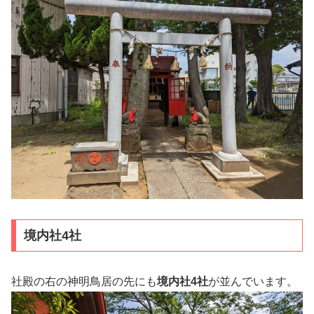
境内社4社
社殿の右の神明鳥居の先にも
境内社4社
が並んでいます。