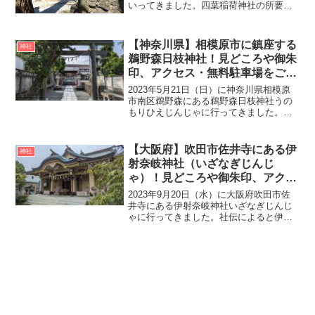
いってきました。四葉稲荷神社の所要時
間ですが、ゆっくり参詣した場合で約10
分でした。四葉稲荷神社の由来稲荷神社
の創建の詳細は不詳ですが、元亀3年
【神奈川県】相模原市に鎮座する
神社
（1572年）に創...
鵜野森日枝神社！見どころや御朱
印、アクセス・無料駐車場をご紹
介
2023年5月21日（日）に神奈川県相模原
市南区鵜野森にある鵜野森日枝神社うの
もりひえじんじゃに行ってきました。鵜
野森日枝神社の創建は不詳ですが、昔か
ら鵜野森に山王社・神明社・鹿島社・八
幡社の4社が鎮座していました。明治4年
【大阪府】吹田市佐井寺にある伊
神社
（ 1871年）...
射奈岐神社（いざなぎじんじ
ゃ）！見どころや御朱印、アクセ
ス・無料駐車場をご紹介
2023年9月20日（水）に大阪府吹田市佐
井寺にある伊射奈岐神社いざなぎじんじ
ゃに行ってきました。社伝によると伊射
奈岐神社の創建は雄略天皇22年（478
年）、豊受大神を丹波国与謝郡の真名井
の原より山田の原に遷座した翌年に天照
大御神の御神託を...