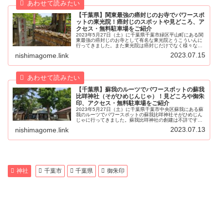
【千葉県】関東最強の癌封じのお寺でパワースポ
ットの東光院！癌封じのスポットや見どころ、ア
クセス・無料駐車場をご紹介
2023年5月27日（土）に千葉県千葉市緑区平山町にある関
東最強の癌封じのお寺として有名な東光院とうこういんに
行ってきました。また東光院は癌封じだけでなく様々な願
いが叶う開運スポットとして「お薬師さま」や「平山お願
2023.07.15
nishimagome.link
い薬師さま」と呼ばれ親しま...
【千葉県】蘇我のルーツでパワースポットの蘇我
比咩神社（そがひめじんじゃ）！見どころや御朱
印、アクセス・無料駐車場をご紹介
2023年5月27日（土）に千葉県千葉市中央区蘇我にある蘇
我のルーツでパワースポットの蘇我比咩神社そがひめじん
じゃに行ってきました。蘇我比咩神社の創建は不詳です
が、約1,500年前に日本武尊命やまとたけるのみことが東
2023.07.13
nishimagome.link
国遠征の際にお亡くなりに...
神社
千葉市
千葉県
御朱印