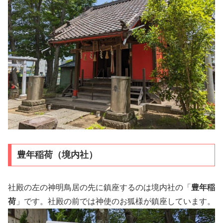
豊年稲荷（境内社）
社殿の左の神明鳥居の先に鎮座するのは境内社の「
豊年稲
荷
」です。社殿の前では神使のお狐様が鎮座しています。