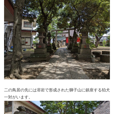
二の鳥居の先には溶岩で形成された獅子山に鎮座する狛犬
一対がいます。