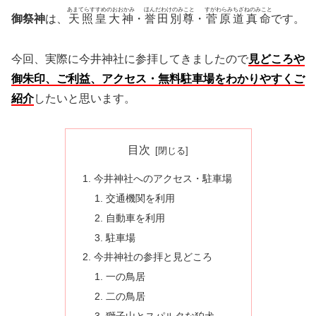
あまてらすすめのおおかみ
ほんだわけのみこと
すがわらみちざねのみこと
御祭神
は、
天照皇大神
・
誉田別尊
・
菅原道真命
です。
今回、実際に今井神社に参拝してきましたので
見どころや
御朱印、ご利益、アクセス・無料駐車場をわかりやすくご
紹介
したいと思います。
目次
今井神社へのアクセス・駐車場
交通機関を利用
自動車を利用
駐車場
今井神社の参拝と見どころ
一の鳥居
二の鳥居