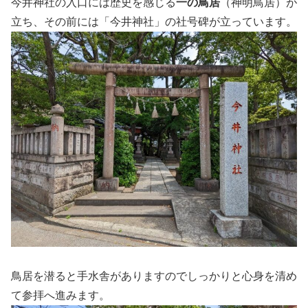
今井神社の入口には歴史を感じる
一の鳥居
（神明鳥居）が
立ち、その前には「今井神社」の社号碑が立っています。
鳥居を潜ると手水舎がありますのでしっかりと心身を清め
て参拝へ進みます。