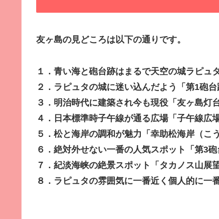
友ヶ島の見どころは以下の通りです。
１．青い海と砲台跡はまるで天空の城ラピュタ
２．ラピュタの城に迷い込んだよう「第1砲台
３．明治時代に建築され今も現役「友ヶ島灯
４．日本標準時子午線が通る広場「子午線広
５．松と海岸の調和が魅力「幸助松海岸（こ
６．絶対外せない一番の人気スポット「第3砲
７．紀淡海峡の絶景スポット「タカノス山展
８．ラピュタの雰囲気に一番近く個人的に一番