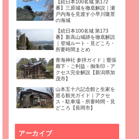
【続日本100名城 第172
番】三原城を徹底解説｜瀬
戸内海を見渡す小早川隆景
の海城
【続日本100名城 第173
番】新高山城跡を徹底解説
｜登城ルート・見どころ・
所要時間まとめ
青海神社 参拝ガイド｜鶯張
廊下・ご利益・御朱印・ア
クセス完全解説【新潟県加
茂市】
山本五十六記念館と生家を
巡る観光ガイド｜アクセ
ス・駐車場・所要時間・見
どころ【長岡市】
アーカイブ