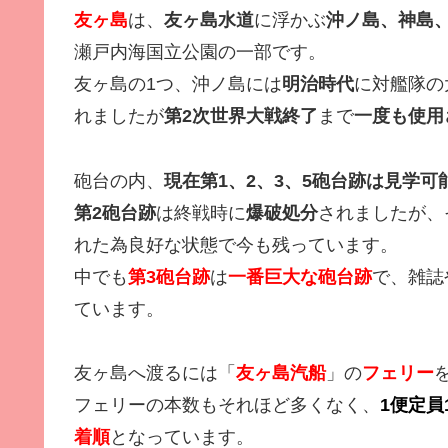
友ヶ島
は、
友ヶ島水道
に浮かぶ
沖ノ島、神島
瀬戸内海国立公園の一部です。
友ヶ島の1つ、沖ノ島には
明治時代
に対艦隊の
れましたが
第2次世界大戦終了
まで
一度も使用
砲台の内、
現在第1、2、3、5砲台跡は見学可
第2砲台跡
は終戦時に
爆破処分
されましたが、
れた為良好な状態で今も残っています。
中でも
第3砲台跡
は
一番巨大な砲台跡
で、雑誌
ています。
友ヶ島へ渡るには「
友ヶ島汽船
」の
フェリー
フェリーの本数もそれほど多くなく、
1便定員
着順
となっています。