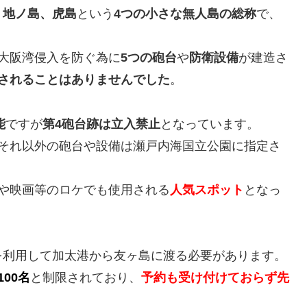
、地ノ島、虎島
という
4つの小さな無人島の総称
で、
大阪湾侵入を防ぐ為に
5つの砲台
や
防衛設備
が建造さ
されることはありませんでした
。
能
ですが
第4砲台跡は立入禁止
となっています。
それ以外の砲台や設備は瀬戸内海国立公園に指定さ
や映画等のロケでも使用される
人気スポット
となっ
を利用して加太港から友ヶ島に渡る必要があります。
100名
と制限されており、
予約も受け付けておらず先