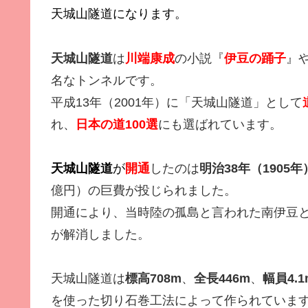
天城山隧道になります。
天城山隧道
は
川端康成
の小説『
伊豆の踊子
』
名なトンネルです。
平成13年（2001年）に「天城山隧道」として
れ、
日本の道100選
にも選ばれています。
天城山隧道
が
開通
したのは
明治38年（1905年
億円）の巨費が投じられました。
開通により、当時陸の孤島と言われた南伊豆
が解消しました。
天城山隧道は
標高708m
、
全長446m
、
幅員4.1
を使った切り石巻工法によって作られていま