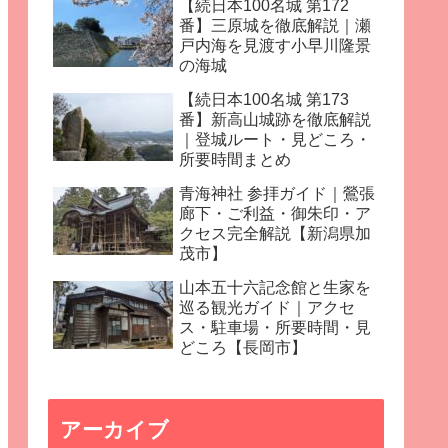
【続日本100名城 第172
番】三原城を徹底解説｜瀬
戸内海を見渡す小早川隆景
の海城
【続日本100名城 第173
番】新高山城跡を徹底解説
｜登城ルート・見どころ・
所要時間まとめ
青海神社 参拝ガイド｜鶯張
廊下・ご利益・御朱印・ア
クセス完全解説【新潟県加
茂市】
山本五十六記念館と生家を
巡る観光ガイド｜アクセ
ス・駐車場・所要時間・見
どころ【長岡市】
アーカイブ