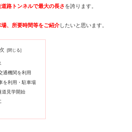
造道路トンネルで最大の長さ
を誇ります。
車場、所要時間等をご紹介
したいと思います。
次
ス
交通機関を利用
車を利用・駐車場
隧道見学開始
に