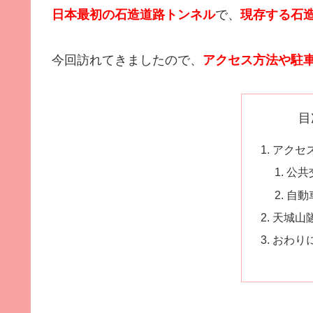
日本最初の石造道路トンネル
で、
現存する石
今回訪れてきましたので、
アクセス方法や
駐
目
アクセ
公共
自動
天城山
おわり