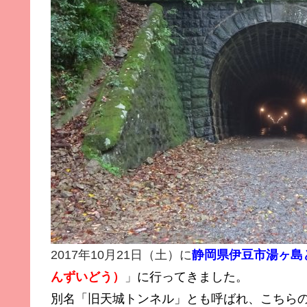
2017年10月21日（土）に
静岡県伊豆市湯ヶ島
んずいどう）
」
に行ってきました。
別名「旧天城トンネル」とも呼ばれ、こちら