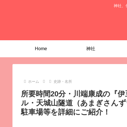
神社、
Home
神社
ホーム
史跡・名所
所要時間20分・川端康成の『
ル・天城山隧道（あまぎさんず
駐車場等を詳細にご紹介！