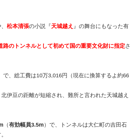
や、
松本清張
の小説『
天城越え
』の舞台にもなった有
道路のトンネルとして初めて
国の重要文化財に指定
さ
）
で、総工費は10万3,016円（現在に換算するよ約66
と北伊豆の距離が短縮され、難所と言われた天城越え
m
（
有効幅員3.5m
）で、トンネルは大仁町の吉田石
す。