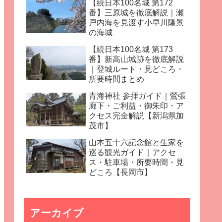
【続日本100名城 第172
番】三原城を徹底解説｜瀬
戸内海を見渡す小早川隆景
の海城
【続日本100名城 第173
番】新高山城跡を徹底解説
｜登城ルート・見どころ・
所要時間まとめ
青海神社 参拝ガイド｜鶯張
廊下・ご利益・御朱印・ア
クセス完全解説【新潟県加
茂市】
山本五十六記念館と生家を
巡る観光ガイド｜アクセ
ス・駐車場・所要時間・見
どころ【長岡市】
アーカイブ