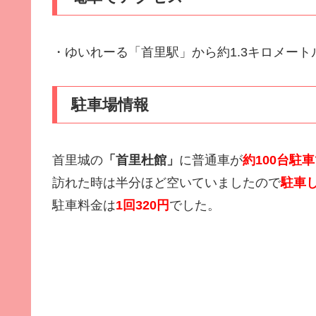
・ゆいれーる「首里駅」から約1.3キロメート
駐車場情報
首里城の
「首里杜館」
に普通車が
約100台駐
訪れた時は半分ほど空いていましたので
駐車
駐車料金は
1回320円
でした。