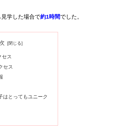
も見学した場合で
約1時間
でした。
次
クセス
クセス
報
子はとってもユニーク