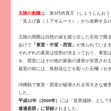
玉陵の創建
は、第3代尚真王（しょうしんお
「見上げ森（ミアギムーイ）」から改葬する1
玉陵の周囲は自然の崖を掘り出した石垣で囲
あけて
「東室・中室・西室」
が造られていま
それぞれの墓室は役割が決まっており、東室
を、西室にはその他の家族の遺骨が安置され
墓室の前には、鳥獣花などを彫った石欄（せ
沖縄戦で東室・西室が破壊される等大きな被
した。
平成12年（2000年）
には「首里城跡」として
連遺産群」に登録
されました。