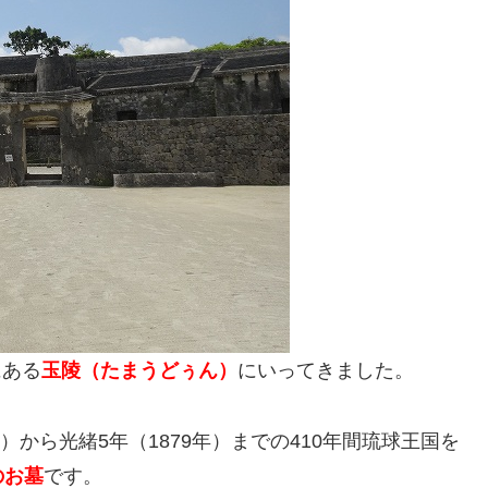
にある
玉陵（たまうどぅん）
にいってきました。
）から光緒5年（1879年）までの410年間琉球王国を
のお墓
です。