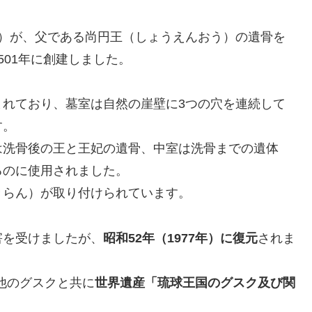
う）が、父である尚円王（しょうえんおう）の遺骨を
501年に創建しました。
まれており、墓室は自然の崖壁に3つの穴を連続して
す。
は洗骨後の王と王妃の遺骨、中室は洗骨までの遺体
るのに使用されました。
きらん）が取り付けられています。
害を受けましたが、
昭和52年（1977年）に復元
されま
他のグスクと共に
世界遺産「琉球王国のグスク及び関