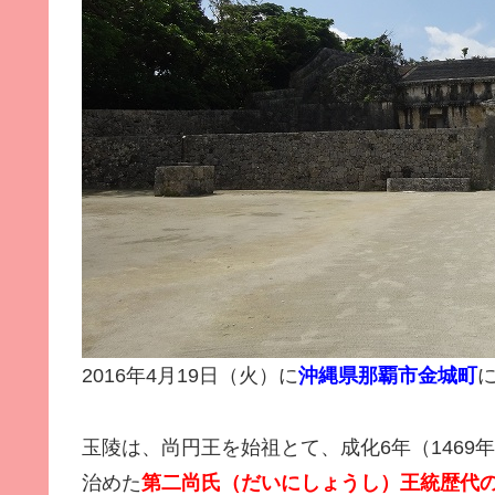
2016年4月19日（火）に
沖縄県那覇市金城町
玉陵は、尚円王を始祖とて、成化6年（1469年
治めた
第二尚氏（だいにしょうし）王統歴代