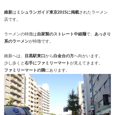
維新
は
ミシュランガイド東京2015に掲載
されたラーメン
店です。
ラーメンの特徴は
自家製のストレート中細麺
で、
あっさり
系のラーメン
が特徴です。
維新へは、
目黒駅東口
から
白金台の方
へ向かいます。
少し歩くと
右手にファミリーマート
が見えてきます。
ファミリーマートの隣
にあります。