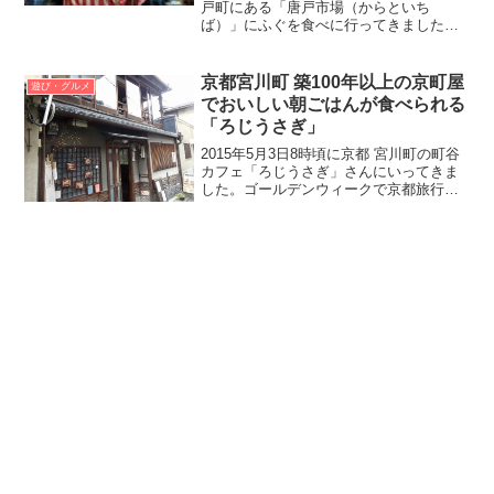
戸町にある「唐戸市場（からといち
ば）」にふぐを食べに行ってきました。
「唐戸市場」では「関門海峡」でとれた
新鮮な魚やふぐを購入し食べ歩きするこ
とができます。またふぐの市場だけでな
京都宮川町 築100年以上の京町屋
遊び・グルメ
くタイやハマチなどの...
でおいしい朝ごはんが食べられる
「ろじうさぎ」
2015年5月3日8時頃に京都 宮川町の町谷
カフェ「ろじうさぎ」さんにいってきま
した。ゴールデンウィークで京都旅行に
いきましたが、京都でおいしい朝ごはん
を食べられるお店を探していて、ろじう
さぎを見つけました。お店は7時（時期に
よっては8時）...