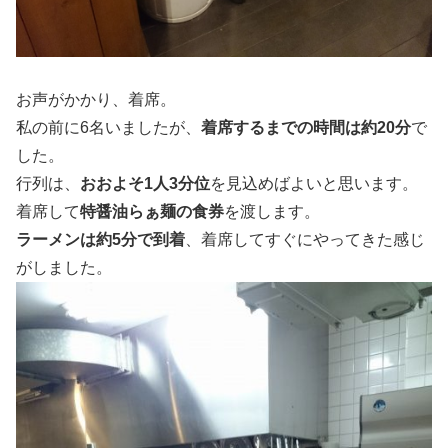
お声がかかり、着席。
私の前に6名いましたが、
着席するまでの時間は約20分
で
した。
行列は、
おおよそ1人3分位
を見込めばよいと思います。
着席して
特醤油らぁ麺の食券
を渡します。
ラーメンは約5分で到着
、着席してすぐにやってきた感じ
がしました。