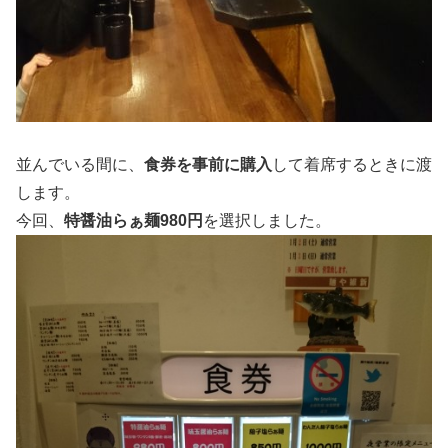
並んでいる間に、
食券を事前に購入
して着席するときに渡
します。
今回、
特醤油らぁ麺980円
を選択しました。