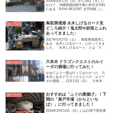
2016年4月17日（日）から18日（月）に
じま）
かけて、沖縄県国頭郡今帰仁村字古宇利
にある「KAYA RESORT 古宇利島（こう
りじま）」に行ってきました。ホテルは
今帰仁村と古宇利島を結ぶ「古宇利島大
橋」を渡った先にあります。沖縄旅行で
鳥取県境港 水木しげるロード見
遊び・グルメ
「沖縄...
どころ紹介！鬼太郎や妖怪とふれ
あってきました♪
2017年5月27日（土）、鳥取県境港市に
ある「水木しげるロード」に行ってきま
した。「水木しげるロード」とは「ゲゲ
ゲの鬼太郎」で有名な「水木しげる」が
描く妖怪の世界観をもとにつくられた境
港の商店街の名称です。ユニークな妖怪
六本木 ドラゴンクエストのルイ
遊び・グルメ
のブロンズ像や妖怪...
ーダの酒場に行ってみた！
かねてより一度は行ってみたかった、六
本木にあるドラゴンクエストの「ルイー
ダの酒場」。12月11日（日）、六本木で
開催されていた「ダリ展」の帰りにいっ
てきました！思えば「ルイーダの酒場」
がオープンしたのが、2010年1月28日。
おすすめは「ふぐの唐揚げ」！下
遊び・グルメ
約6年越しの夢...
関の「唐戸市場（からといち
ば）」に行ってきました！
2019年10月13日（日）に山口県下関市唐