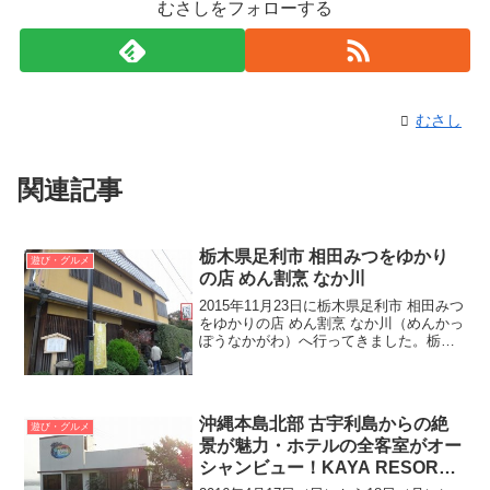
むさしをフォローする
むさし
関連記事
栃木県足利市 相田みつをゆかり
遊び・グルメ
の店 めん割烹 なか川
2015年11月23日に栃木県足利市 相田みつ
をゆかりの店 めん割烹 なか川（めんかっ
ぽうなかがわ）へ行ってきました。栃木
県足利市に旅行で来ていて、足利の名物
といえばそば、足利のそばの有名店とい
えばなか川でしたので一度来店したいと
思っていま...
沖縄本島北部 古宇利島からの絶
遊び・グルメ
景が魅力・ホテルの全客室がオー
シャンビュー！KAYA RESORT
古宇利島（カヤ リゾート こうり