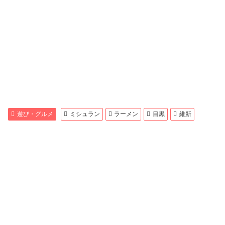
遊び・グルメ
ミシュラン
ラーメン
目黒
維新