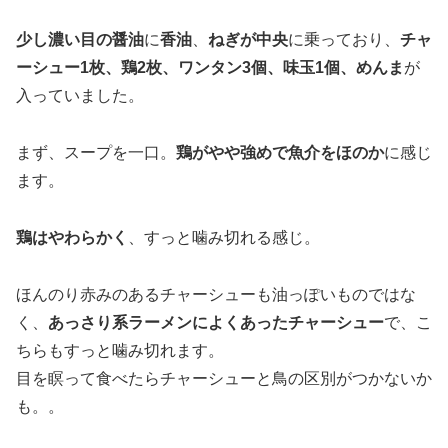
少し濃い目の醤油
に
香油
、
ねぎが中央
に乗っており、
チャ
ーシュー1枚、鶏2枚、ワンタン3個、味玉1個、めんま
が
入っていました。
まず、スープを一口。
鶏がやや強めで魚介をほのか
に感じ
ます。
鶏はやわらかく
、すっと噛み切れる感じ。
ほんのり赤みのあるチャーシューも油っぽいものではな
く、
あっさり系ラーメンによくあったチャーシュー
で、こ
ちらもすっと噛み切れます。
目を瞑って食べたらチャーシューと鳥の区別がつかないか
も。。