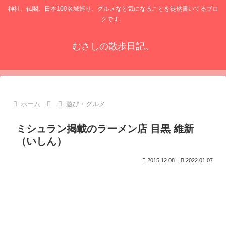
神社、仏閣、日本100名城巡り、グルメなど気になることを徒然書いてるブロ
グです。
むさしの散歩日記。
ホーム
遊び・グルメ
ミシュラン掲載のラーメン店 目黒 維新
（いしん）
2015.12.08
2022.01.07