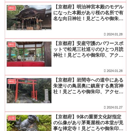
【京都府】明治神宮本殿のモデル
神社
になった本殿があり桜の名所で有
名な向日神社！見どころや御朱
印、アクセス・無料駐車場をご紹
介
2024.01.28
【京都府】安産守護のパワースポ
神社
ットで松尾三社巡りのひとつ月読
神社！見どころや御朱印、アクセ
ス・無料駐車場をご紹介
2024.01.28
【京都府】岩間寺への道中にある
神社
朱塗りの鳥居奥に鎮座する奥宮神
社！見どころや御朱印、アクセ
ス・無料駐車場をご紹介
2024.01.27
【京都府】9体の重要文化財指定
お寺
の仏像があり茅葺屋根の本堂が見
事な禅定寺！見どころや御朱印、