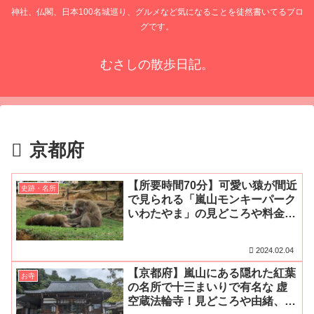
神社、仏閣、日本100名城巡り、グルメなど気になることを徒然書いてるブロ
グです。
むさしの散歩日記。
京都府
【所要時間70分】可愛い猿が間近
史跡・名所
で見られる「嵐山モンキーパーク
いわたやま」の見どころや料金、
割引駐車場、営業時間をご紹介！
2024.02.04
【京都府】嵐山にある隠れた紅葉
お寺
の名所で十三まいりで有名な 虚
空蔵法輪寺！見どころや由緒、ア