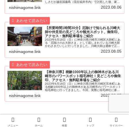
しさだが越前国藤島（現在福井市内）で討死した後、家臣
であった亘新左衛門尉早勝が義貞の「名剣・七ツ入子の名
2023.08.06
nishimagome.link
鏡・錦の陣羽織」の3種の品...
【所要時間1時間30分】厄除けで知られる川崎大
師や仲見世の見どころや観光スポット、御朱印、
アクセス・無料駐車場をご紹介
2023年6月18日（日）に神奈川県川崎市川崎区大師町にあ
る「厄除けのお大師さま」として親しまれている川崎大師
かわさきだいしに行ってきました。川崎大師は通称で正式
名称は平間寺へいけんじといいます。初詣には明治神宮、
2023.08.05
nishimagome.link
成田山新勝寺に次ぐ全国3位...
【神奈川県】樹齢1000年以上の御神木がある川
崎市のパワースポット稲毛神社！見どころや御朱
印、アクセス・無料駐車場をご紹介
2023年6月18日（日）に神奈川県川崎市川崎区宮本町にあ
る樹齢1000年以上の御神木がある川崎市のパワースポット
稲毛神社に行ってきました。今回、実際に稲毛神社に参拝
してきましたので由緒や見どころ、御朱印、ご利益、アク
2023.08.05
nishimagome.link
セス・無料駐車場をわか...
神社
奇祭
川崎市
御朱印
神奈川県
メニュー
ホーム
検索
トップ
サイドバー