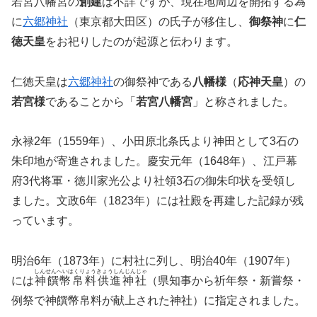
若宮八幡宮の
創建
は不詳ですが、現在地周辺を開拓する為
に
六郷神社
（東京都大田区）の氏子が移住し、
御祭神
に
仁
徳天皇
をお祀りしたのが起源と伝わります。
仁徳天皇は
六郷神社
の御祭神である
八幡様
（
応神天皇
）の
若宮様
であることから「
若宮八幡宮
」と称されました。
永禄2年（1559年）、小田原北条氏より神田として3石の
朱印地が寄進されました。慶安元年（1648年）、江戸幕
府3代将軍・徳川家光公より社領3石の御朱印状を受領し
ました。文政6年（1823年）には社殿を再建した記録が残
っています。
明治6年（1873年）に村社に列し、明治40年（1907年）
しんせんへいはくりょうきょうしんじんじゃ
には
神饌幣帛料供進神社
（県知事から祈年祭・新嘗祭・
例祭で神饌幣帛料が献上された神社）に指定されました。