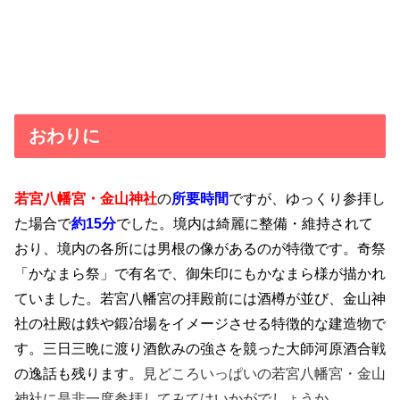
おわりに
若宮八幡宮・金山神社
の
所要時間
ですが、ゆっくり参拝し
た場合で
約15分
でした。境内は綺麗に整備・維持されて
おり、境内の各所には男根の像があるのが特徴です。奇祭
「かなまら祭」で有名で、御朱印にもかなまら様が描かれ
ていました。若宮八幡宮の拝殿前には酒樽が並び、金山神
社の社殿は鉄や鍛冶場をイメージさせる特徴的な建造物で
す。三日三晩に渡り酒飲みの強さを競った大師河原酒合戦
の逸話も残ります。
見どころいっぱいの若宮八幡宮・金山
神社に是非一度参拝してみてはいかがでしょうか。