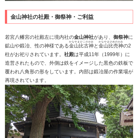
金山神社の社殿・御祭神・ご利益
若宮八幡宮の社殿左に境内社の
金山神社
があり、
御祭神
に
かなやまひこのかみ
かなやまひめのかみ
鉱山や鍛冶、性の神様である
金山比古神
と
金山比売神
の2
柱がお祀りされています。
社殿
は平成11年（1999年）に
造営されたもので、外側は鉄をイメージした黒色の鉄板で
覆われ八角形の形をしています。内部は鍛冶屋の作業場が
再現されています。