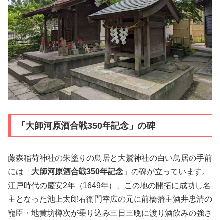
「大師河原酒合戦350年記念」の碑
藤森稲荷神社の朱塗りの鳥居と大鷲神社の白い鳥居の手前
には「
大師河原酒合戦350年記念
」の碑が立っています。
江戸時代の慶安2年（1649年）、この地の開拓に成功し名
主となった池上太郎右衛門幸広の元に前橋藩主酒井忠清の
寵臣・地黄坊樽次が乗り込み三日三晩に渡り酒飲みの強さ