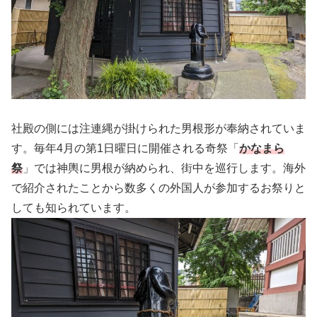
社殿の側には注連縄が掛けられた男根形が奉納されていま
す。毎年4月の第1日曜日に開催される奇祭「
かなまら
祭
」では神輿に男根が納められ、街中を巡行します。海外
で紹介されたことから数多くの外国人が参加するお祭りと
しても知られています。