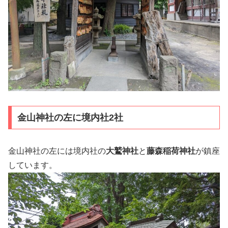
金山神社の左に境内社2社
金山神社の左には境内社の
大鷲神社
と
藤森稲荷神社
が鎮座
しています。