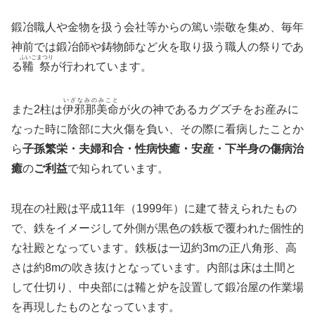
鍛冶職人や金物を扱う会社等からの篤い崇敬を集め、毎年
神前では鍛冶師や鋳物師など火を取り扱う職人の祭りであ
ふいごまつり
る
鞴祭
が行われています。
いざなみのみこと
また2柱は
伊邪那美命
が火の神であるカグズチをお産みに
なった時に陰部に大火傷を負い、その際に看病したことか
ら
子孫繁栄・夫婦和合・性病快癒・安産・下半身の傷病治
癒
の
ご利益
で知られています。
現在の社殿は平成11年（1999年）に建て替えられたもの
で、鉄をイメージして外側が黒色の鉄板で覆われた個性的
な社殿となっています。鉄板は一辺約3mの正八角形、高
さは約8mの吹き抜けとなっています。内部は床は土間と
して仕切り、中央部には鞴と炉を設置して鍛冶屋の作業場
を再現したものとなっています。