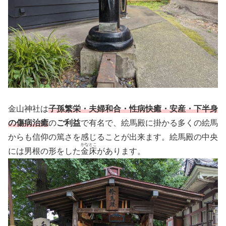
金山神社は
子孫繁栄・夫婦和合・性病快癒・安産・下半身
の傷病治癒
の
ご利益
で有名で、絵馬殿に掛かる多くの絵馬
からも信仰の篤さを感じることが出来ます。絵馬殿の中央
かなとこ
には男根の形をした
金床
があります。