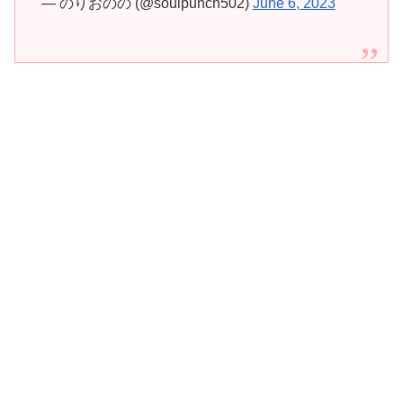
— のりおのの (@soulpunch502)
June 6, 2023