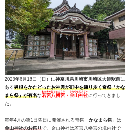
2023年6月18日（日）に
神奈川県川崎市川崎区大師駅前
に
ある
男根をかたどったお神輿が町中を練り歩く奇祭「かな
わかみやはちまんぐう
かなやまじんじゃ
まら祭」が有名
な
若宮八幡宮
・
金山神社
に行ってきまし
た。
毎年4月の第1日曜日に開催される奇祭「
かなまら祭
」は
金山神社のお祭り
で、金山神社は若宮八幡宮の境内社で