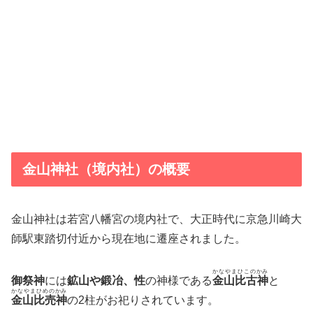
金山神社（境内社）の概要
金山神社は若宮八幡宮の境内社で、大正時代に京急川崎大
師駅東踏切付近から現在地に遷座されました。
かなやまひこのかみ
御祭神
には
鉱山や鍛冶、性
の神様である
金山比古神
と
かなやまひめのかみ
金山比売神
の2柱がお祀りされています。