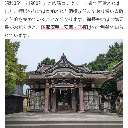
昭和35年（1960年）に鉄筋コンクリート造で再建されま
した。拝殿の前には奉納された酒樽が並んでおり篤い崇敬
と信仰を集めていることが分かります。
御祭神
には仁徳天
皇がお祀りされ、
国家安寧・安産・子授け
の
ご利益
で知ら
れています。