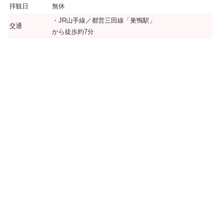
拝観日
無休
・JR山手線／都営三田線「巣鴨駅」
交通
から徒歩約7分