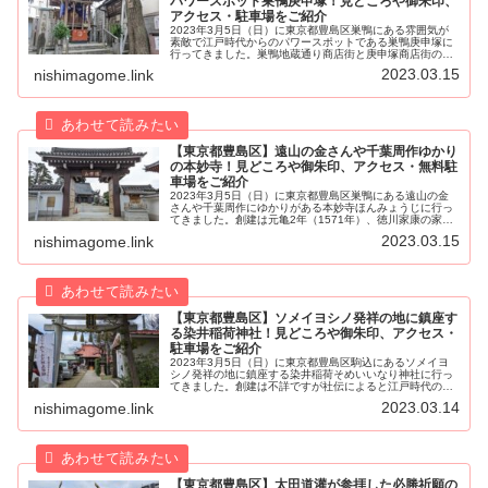
パワースポット巣鴨庚申塚！見どころや御朱印、
アクセス・駐車場をご紹介
2023年3月5日（日）に東京都豊島区巣鴨にある雰囲気が
素敵で江戸時代からのパワースポットである巣鴨庚申塚に
行ってきました。巣鴨地蔵通り商店街と庚申塚商店街の間
にあり、地元の方や観光客と思われる参拝者がひっきりな
2023.03.15
nishimagome.link
しに訪れる人気のスポットです...
【東京都豊島区】遠山の金さんや千葉周作ゆかり
の本妙寺！見どころや御朱印、アクセス・無料駐
車場をご紹介
2023年3月5日（日）に東京都豊島区巣鴨にある遠山の金
さんや千葉周作にゆかりがある本妙寺ほんみょうじに行っ
てきました。創建は元亀2年（1571年）、徳川家康の家臣
であった久世広宣くぜひろのぶ、大久保忠勝おおくぼただ
2023.03.15
nishimagome.link
かつ、大久保康忠おおくぼ...
【東京都豊島区】ソメイヨシノ発祥の地に鎮座す
る染井稲荷神社！見どころや御朱印、アクセス・
駐車場をご紹介
2023年3月5日（日）に東京都豊島区駒込にあるソメイヨ
シノ発祥の地に鎮座する染井稲荷そめいいなり神社に行っ
てきました。創建は不詳ですが社伝によると江戸時代の延
宝2年（1674年）以前に西福寺の境内社として創建された
2023.03.14
nishimagome.link
と伝わります。かつては地...
【東京都豊島区】太田道灌が参拝した必勝祈願の