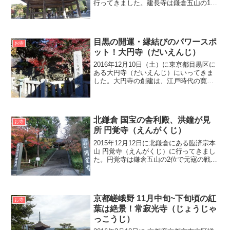
行ってきました。建長寺は鎌倉五山の1位
で日本で最初の禅寺です。建長寺の見所
は、国宝に指定されている梵鐘（ぼんし
ょう）、蘭渓道隆（らんけいどうりゅ
う）作といわれ...
目黒の開運・縁結びのパワースポ
お寺
ット！大円寺（だいえんじ）
2016年12月10日（土）に東京都目黒区に
ある大円寺（だいえんじ）にいってきま
した。大円寺の創建は、江戸時代の寛永
のはじめに、湯殿山の修験道の行者大海
が創建したと伝わります。大円寺はJR目
黒駅西口から、行人坂を下っている途中
にあります。大...
北鎌倉 国宝の舎利殿、洪鐘が見
お寺
所 円覚寺（えんがくじ）
2015年12月12日に北鎌倉にある臨済宗本
山 円覚寺（えんがくじ）に行ってきまし
た。円覚寺は鎌倉五山の2位で元寇の戦没
者を敵味方なく弔うために創建されまし
た。円覚寺の見所は、国宝に指定されて
いる舎利殿（しゃりでん）、同じく国宝
に指定されて...
京都嵯峨野 11月中旬~下旬頃の紅
お寺
葉は絶景！常寂光寺（じょうじゃ
っこうじ）