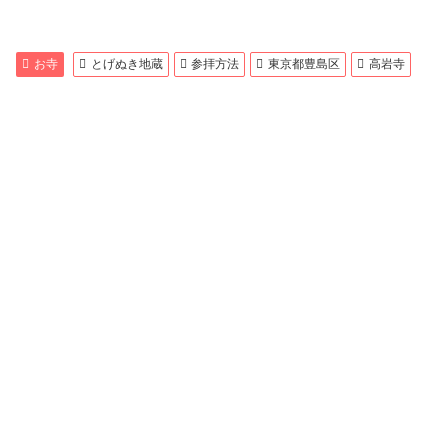
お寺
とげぬき地蔵
参拝方法
東京都豊島区
高岩寺