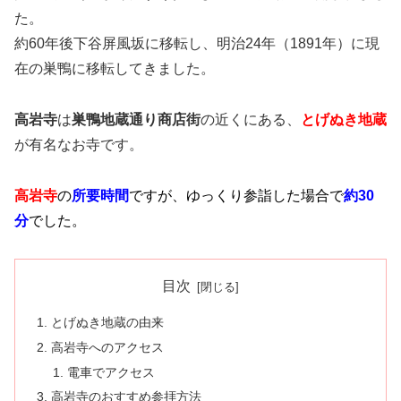
た。
約60年後下谷屏風坂に移転し、明治24年（1891年）に現
在の巣鴨に移転してきました。
高岩寺
は
巣鴨地蔵通り商店街
の近くにある、
とげぬき地蔵
が有名なお寺です。
高岩寺
の
所要時間
ですが、ゆっくり参詣した場合で
約30
分
でした。
目次
とげぬき地蔵の由来
高岩寺へのアクセス
電車でアクセス
高岩寺のおすすめ参拝方法