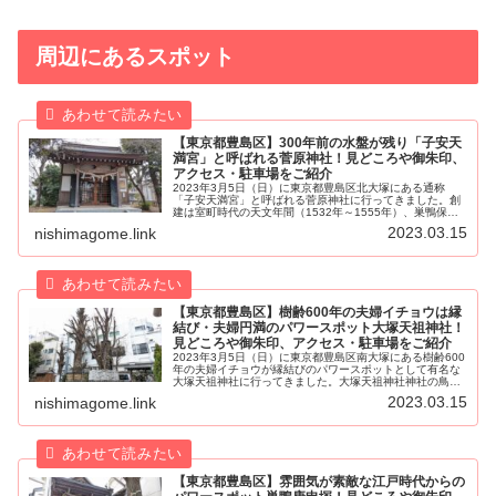
周辺にあるスポット
【東京都豊島区】300年前の水盤が残り「子安天
満宮」と呼ばれる菅原神社！見どころや御朱印、
アクセス・駐車場をご紹介
2023年3月5日（日）に東京都豊島区北大塚にある通称
「子安天満宮」と呼ばれる菅原神社に行ってきました。創
建は室町時代の天文年間（1532年～1555年）、巣鴨保坂
氏の祖先である仁平にだいら三河守盛義が三河（一説には
2023.03.15
nishimagome.link
京都）から巣鴨の地に移住...
【東京都豊島区】樹齢600年の夫婦イチョウは縁
結び・夫婦円満のパワースポット大塚天祖神社！
見どころや御朱印、アクセス・駐車場をご紹介
2023年3月5日（日）に東京都豊島区南大塚にある樹齢600
年の夫婦イチョウが縁結びのパワースポットとして有名な
大塚天祖神社に行ってきました。大塚天祖神社神社の鳥居
近くに鎮座する狛犬も子育て狛犬として有名です。創建は
2023.03.15
nishimagome.link
元亨年間（1321年～1...
【東京都豊島区】雰囲気が素敵な江戸時代からの