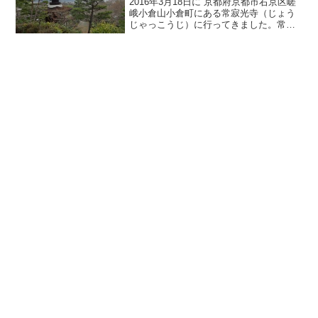
2016年3月18日に 京都府京都市右京区嵯
峨小倉山小倉町にある常寂光寺（じょう
じゃっこうじ）に行ってきました。常寂
光寺は、本国寺十六世究意院日禎によっ
て慶長元年（1596年）創建されました。
山号は小倉山、日蓮宗の仏教寺院です。
本堂は、慶長...