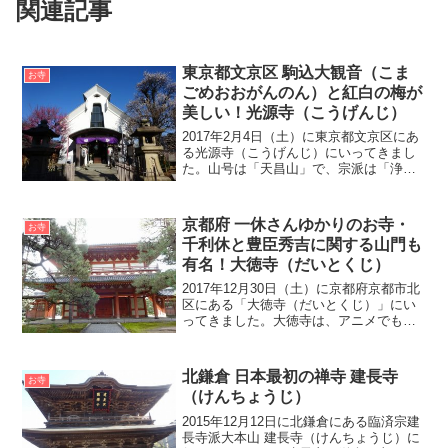
関連記事
東京都文京区 駒込大観音（こま
お寺
ごめおおがんのん）と紅白の梅が
美しい！光源寺（こうげんじ）
2017年2月4日（土）に東京都文京区にあ
る光源寺（こうげんじ）にいってきまし
た。山号は「天昌山」で、宗派は「浄土
宗」です。光源寺の創建は、天正17年
（1589年）で神田四軒寺町に創建され、
現在の場所へは慶安元年（1648年）に移
京都府 一休さんゆかりのお寺・
お寺
設しました...
千利休と豊臣秀吉に関する山門も
有名！大徳寺（だいとくじ）
2017年12月30日（土）に京都府京都市北
区にある「大徳寺（だいとくじ）」にい
ってきました。大徳寺は、アニメでも人
気の「一休さん」のモデルとなった「一
休宗純（いっきゅうそうじゅん）」が再
興したお寺です。豊臣秀吉の怒りを買い
北鎌倉 日本最初の禅寺 建長寺
お寺
千利休の自刃の原...
（けんちょうじ）
2015年12月12日に北鎌倉にある臨済宗建
長寺派大本山 建長寺（けんちょうじ）に