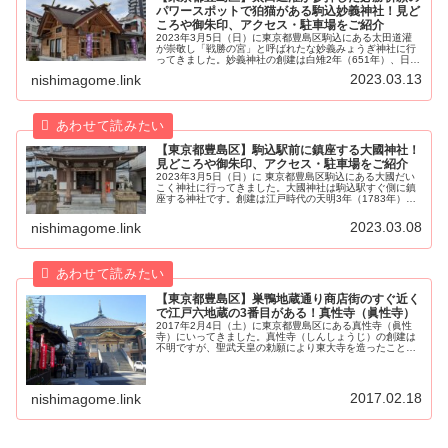
パワースポットで狛猫がある駒込妙義神社！見ど
ころや御朱印、アクセス・駐車場をご紹介
2023年3月5日（日）に東京都豊島区駒込にある太田道灌
が崇敬し「戦勝の宮」と呼ばれたな妙義みょうぎ神社に行
ってきました。妙義神社の創建は白雉2年（651年）、日本
武尊やまとたけるのみことが東国の蝦夷討伐の際に陣営を
2023.03.13
nishimagome.link
この地に構えたことが起源...
【東京都豊島区】駒込駅前に鎮座する大國神社！
見どころや御朱印、アクセス・駐車場をご紹介
2023年3月5日（日）に 東京都豊島区駒込にある大國だい
こく神社に行ってきました。大國神社は駒込駅すぐ側に鎮
座する神社です。創建は江戸時代の天明3年（1783年）、
神職を務める大島家が栃木県下都賀郡大川島村の邸宅で奉
斎していた神祠と共に現...
2023.03.08
nishimagome.link
【東京都豊島区】巣鴨地蔵通り商店街のすぐ近く
で江戸六地蔵の3番目がある！真性寺（眞性寺）
2017年2月4日（土）に東京都豊島区にある真性寺（眞性
寺）にいってきました。真性寺（しんしょうじ）の創建は
不明ですが、聖武天皇の勅願により東大寺を造ったことで
有名な行基が創建したと伝わっています。山号は「医王
山」で、宗派は「真言宗豊山派」...
2017.02.18
nishimagome.link