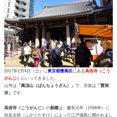
2017年2月4日（土）に
東京都豊島区
にある
高岩寺（こう
がんじ）
にいってきました。
山号は
「萬頂山（ばんちょうざん）」
で、宗派は
「曹洞
宗」
です。
高岩寺（こうがんじ）
の
創建
は、慶長元年（1596年）に
扶岳太助（ふがくたすけ）によって江戸湯島に開かれまし