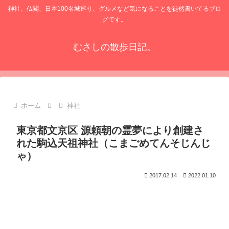
神社、仏閣、日本100名城巡り、グルメなど気になることを徒然書いてるブロ
グです。
むさしの散歩日記。
ホーム
神社
東京都文京区 源頼朝の霊夢により創建さ
れた駒込天祖神社（こまごめてんそじんじ
ゃ）
2017.02.14
2022.01.10