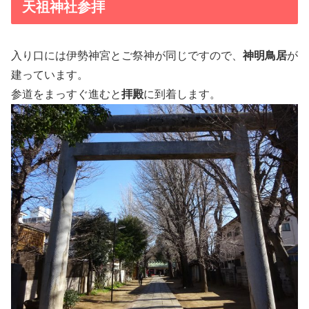
天祖神社参拝
入り口には伊勢神宮とご祭神が同じですので、
神明鳥居
が
建っています。
参道をまっすぐ進むと
拝殿
に到着します。