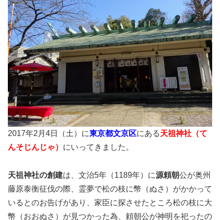
2017年2月4日（土）に
東京都文京区
にある
天祖神社（て
んそじんじゃ）
にいってきました。
天祖神社の創建
は、文治5年（1189年）に
源頼朝
公が奥州
藤原泰衡征伐の際、霊夢で松の枝に幣（ぬさ）がかかって
いるとのお告げがあり、家臣に探させたところ松の枝に大
幣（おおぬさ）が見つかった為、頼朝公が神明を祀ったの