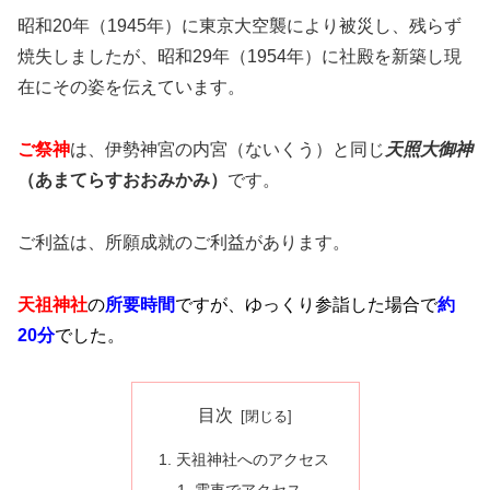
昭和20年（1945年）に東京大空襲により被災し、残らず
焼失しましたが、昭和29年（1954年）に社殿を新築し現
在にその姿を伝えています。
ご祭神
は、伊勢神宮の内宮（ないくう）と同じ
天照大御神
（あまてらすおおみかみ）
です。
ご利益は、所願成就のご利益があります。
天祖神社
の
所要時間
ですが、ゆっくり参詣した場合で
約
20分
でした。
目次
天祖神社へのアクセス
電車でアクセス