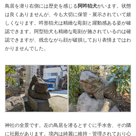
鳥居を潜り右側には歴史を感じる
阿吽狛犬
がいます。状態
は良くありませんが、今も大切に保管・展示されていて嬉
しくなります。吽形狛犬は精緻な彫刻と躍動感ある姿が確
認できます。阿型狛犬も精緻な彫刻が施されているのは確
認できますが、残念ながら顔が破損しており表情まではわ
かりませんでした。
神社の全景です。左の鳥居を潜るとすぐに手水舎、その隣
に社殿があります。境内は綺麗に維持・管理されており心