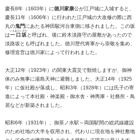
慶長8年（1603年）に
徳川家康
公が江戸城に入城すると、
慶長11年（1606年）に行われた江戸城の大改修の際に西
丸の
鬼門
にあたる神田駿河台東側に移されました。この坂
いもあらいざか
は
一口坂
と呼ばれ、後に鈴木淡路守の屋敷があったので
淡路坂とも呼ばれました。徳川歴代将軍から崇敬を集め、
修理造営は徳川家によって行われました。
大正12年（1923年）の関東大震災で類焼しますが、御神
体のみ無事に湯島天神に避難しました。大正14年（1925
年）に仮社殿が落成し、昭和3年（1928年）には氏子の寄
進によって本社殿・神楽殿・御水舎・神輿庫・社務所・鳥
居などが新築されました。
昭和6年（1931年）、御茶ノ水駅～両国駅間の総武線建設
のため社地の大半を収用され、代わりに現在地を神社敷地