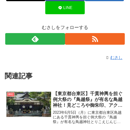
LINE
むさしをフォローする
むさし
関連記事
【東京都台東区】千貫神輿を担ぐ
神社
例大祭の『鳥越祭』が有名な鳥越
神社！見どころや御朱印、アクセ
ス・駐車場をご紹介
2023年6月5日（月）に東京都台東区鳥越
にある千貫神輿を担ぐ例大祭の『鳥越
祭』が有名な鳥越神社とりこえじんじゃ
に行ってきました。千貫神輿といわれる