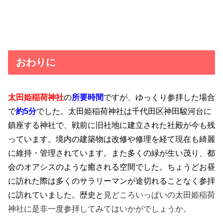
おわりに
太田姫稲荷神社
の
所要時間
ですが、ゆっくり参拝した場合
で
約5分
でした。太田姫稲荷神社は千代田区神田駿河台に
鎮座する神社で、戦前に旧社地に建立された社殿が今も残
っています。境内の建築物は改修や修理を経て現在も綺麗
に維持・管理されています。また多くの緑が生い茂り、都
会のオアシスのような癒される空間でした。ちょうどお昼
に訪れた際は多くのサラリーマンが途切れることなく参拝
に訪れていました。歴史と
見どころいっぱいの太田姫稲荷
神社に是非一度参拝してみてはいかがでしょうか。