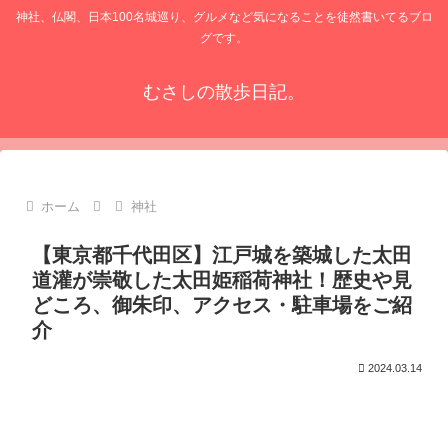
神社、仏閣、日本100名城巡り、グルメなど気になることを徒然書いてるブロ
グです。
むさしの散歩日記。
ホーム
神社
【東京都千代田区】江戸城を築城した太田
道灌が崇敬した太田姫稲荷神社！歴史や見
どころ、御朱印、アクセス・駐車場をご紹
介
2024.03.14