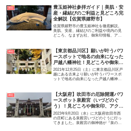
大神輿を担ぐ『鳥越祭』は毎年6月9日前
後の日曜日に行われます。今回、実際に
豊玉姫神社参拝ガイド｜美肌・安
神社
鳥越神社に参拝して...
産・縁結びのご利益と見どころ完
全解説【佐賀県嬉野市】
佐賀県嬉野市の豊玉姫神社を徹底解説。
美肌、安産、縁結びのご利益や境内の見
どころ、なまずお社、御朱印情報、アク
セス・駐車場、参拝ルートまで初めての
方にも分かりやすくご紹介します。
【東京都品川区】願いが叶うパワ
神社
ースポットで地名の由来になった
戸越八幡神社！見どころや御朱印
をご紹介
2021年12月25日（土）に東京都品川区戸
越にある古来より願いが叶うパワースポ
ットで地名の由来になった戸越八幡神社
とごしはちまんじんしゃに行ってきまし
た。戸越八幡神社は戸越銀座商店街近く
にあります。戸越八幡神社の創建は室町
【大阪府】吹田市の厄除開運パワ
神社
時代の大永6年（...
ースポット泉殿宮（いづどのぐ
う）！見どころや御朱印、アクセ
ス・無料駐車場をご紹介
2023年9月20日（水）に大阪府吹田市西
の庄町にある泉殿宮いづどのぐうに行っ
てきました。泉殿宮の御神徳が『泉の如
く「力」湧き出る 厄を追い払い運を開