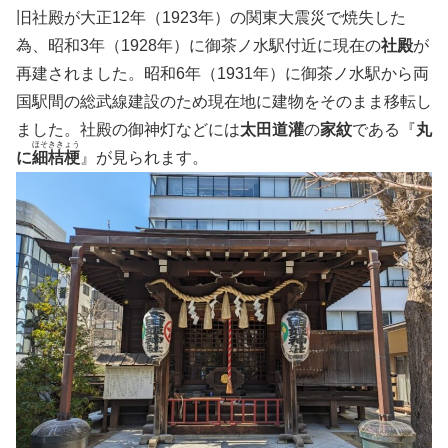
旧社殿が大正12年（1923年）の関東大震災で焼失した
為、昭和3年（1928年）に御茶ノ水駅付近に現在の
社殿
が
再建されました。昭和6年（1931年）に御茶ノ水駅から両
国駅間の総武線建設のため現在地に建物をそのまま移転し
ました。社殿の御神灯などには
太田道灌
の
家紋
である『
丸
ほそききょう
に
細桔梗
』が見られます。