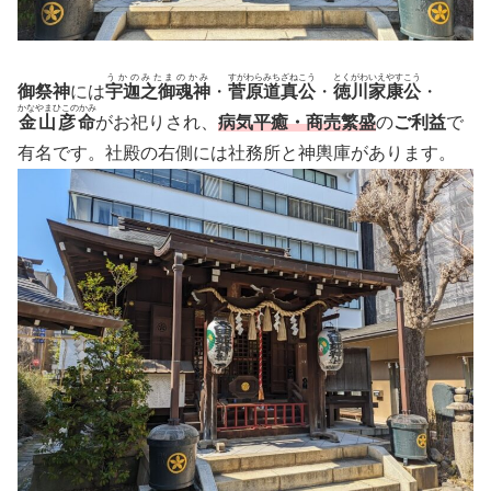
うかのみたまのかみ
すがわらみちざねこう
とくがわいえやすこう
御祭神
には
宇迦之御魂神
・
菅原道真公
・
徳川家康公
・
かなやまひこのかみ
金山彦命
がお祀りされ、
病気平癒・商売繁盛
の
ご利益
で
有名です。社殿の右側には社務所と神輿庫があります。