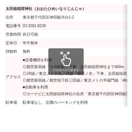
太田姫稲荷神社（おおたひめいなりじんじゃ）
住所
東京都千代田区神田駿河台1-2
電話番号
03-3291-8228
営業時間
終日可能
定休日
年中無休
拝観料
無料
■交通機関を利用
◎都営新宿線「小川町駅」下車、太田姫稲荷神社まで400m、徒
スクロールできます
◎JR線／東京メトロ丸ノ内線「御茶ノ水」下車、太田姫稲荷神社
アクセス
◎都営新宿線／都営地下鉄三田線／東京メトロ半蔵門線「神保町
■自動車を利用
◎カーナビに太田姫稲荷神社の住所「東京都千代田区神田駿河台
駐車場
駐車場なし、近隣のパーキングを利用