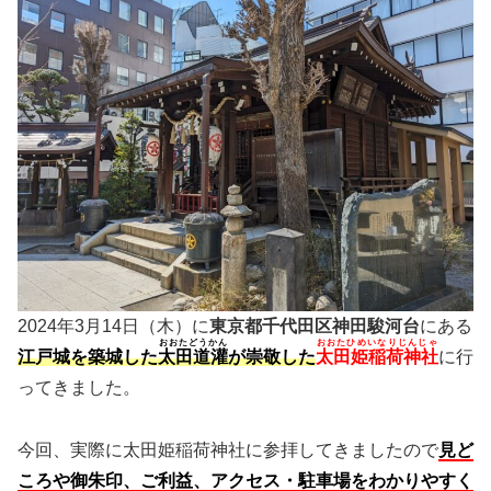
2024年3月14日（木）に
東京都千代田区神田駿河台
にある
おおたどうかん
おおたひめいなりじんじゃ
江戸城を築城した
太田道灌
が崇敬した
太田姫稲荷神社
に行
ってきました。
今回、実際に太田姫稲荷神社に参拝してきましたので
見ど
ころや御朱印、ご利益、アクセス・駐車場をわかりやすく