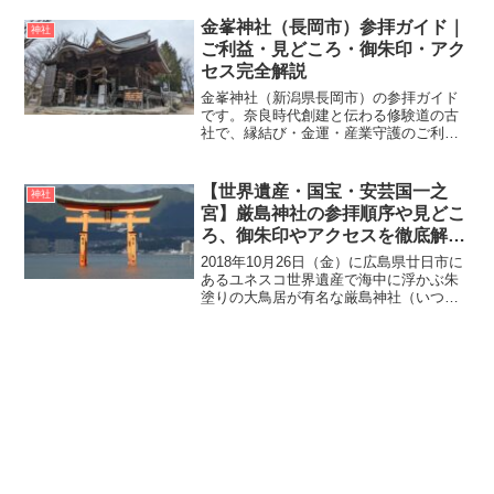
く』ことから吹田市のパワースポットと
いわれています。今回、実際に泉殿宮に
金峯神社（長岡市）参拝ガイド｜
神社
参拝してきましたの...
ご利益・見どころ・御朱印・アク
セス完全解説
金峯神社（新潟県長岡市）の参拝ガイド
です。奈良時代創建と伝わる修験道の古
社で、縁結び・金運・産業守護のご利益
で知られています。境内の見どころや御
朱印、アクセス、所要時間まで分かりや
すく解説します。
【世界遺産・国宝・安芸国一之
神社
宮】厳島神社の参拝順序や見どこ
ろ、御朱印やアクセスを徹底解
説！
2018年10月26日（金）に広島県廿日市に
あるユネスコ世界遺産で海中に浮かぶ朱
塗りの大鳥居が有名な厳島神社（いつく
しまじんしゃ）に行ってきました。広島
湾に浮かぶ厳島（宮島）の厳島神社は全
国に約500社ある厳島神社の総本社です。
創建は推古天...