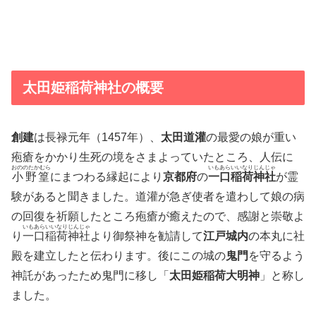
太田姫稲荷神社の概要
創建
は長禄元年（1457年）、
太田道灌
の最愛の娘が重い
疱瘡をかかり生死の境をさまよっていたところ、人伝に
おののたかむら
いもあらいいなりじんじゃ
小野篁
にまつわる縁起により
京都府
の
一口稲荷神社
が霊
験があると聞きました。道灌が急ぎ使者を遣わして娘の病
の回復を祈願したところ疱瘡が癒えたので、感謝と崇敬よ
いもあらいいなりじんじゃ
り
一口稲荷神社
より御祭神を勧請して
江戸城内
の本丸に社
殿を建立したと伝わります。後にこの城の
鬼門
を守るよう
神託があったため鬼門に移し「
太田姫稲荷大明神
」と称し
ました。