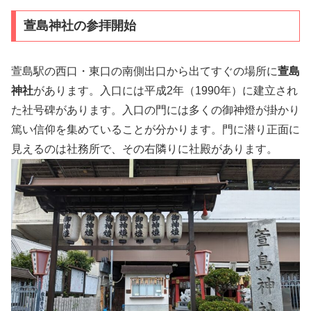
萱島神社の参拝開始
萱島駅の西口・東口の南側出口から出てすぐの場所に
萱島
神社
があります。入口には平成2年（1990年）に建立され
た社号碑があります。入口の門には多くの御神燈が掛かり
篤い信仰を集めていることが分かります。門に潜り正面に
見えるのは社務所で、その右隣りに社殿があります。