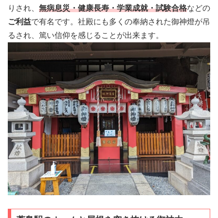
りされ、
無病息災・健康長寿・学業成就・試験合格
などの
ご利益
で有名です。社殿にも多くの奉納された御神燈が吊
るされ、篤い信仰を感じることが出来ます。