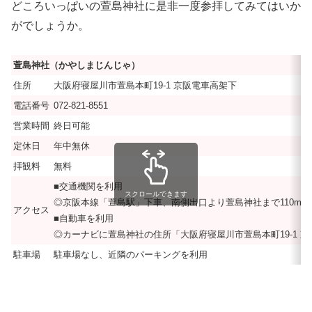
どころいっぱいの萱島神社に是非一度参拝してみてはいか
がでしょうか。
萱島神社（かやしまじんじゃ）
住所
大阪府寝屋川市萱島本町19-1 京阪電車高架下
電話番号
072-821-8551
営業時間
終日可能
定休日
年中無休
拝観料
無料
■交通機関を利用
スクロールできます
◎京阪本線「萱島駅」下車、南側出口より萱島神社まで110m、
アクセス
■自動車を利用
◎カーナビに萱島神社の住所「大阪府寝屋川市萱島本町19-1 京
駐車場
駐車場なし、近隣のパーキングを利用