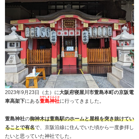
2023年9月23日（土）に
大阪府寝屋川市萱島本町の京阪電
かやしまじんじゃ
車高架下
にある
萱島神社
に行ってきました。
萱島神社
の
御神木は萱島駅のホームと屋根を突き抜けてい
ることで有名
で、京阪沿線に住んでいた頃から一度参拝し
たいと思っていた神社でした。