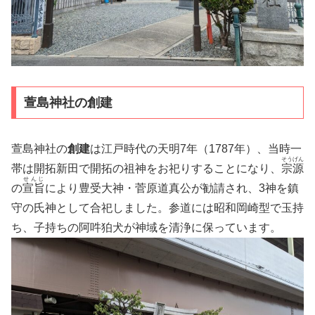
萱島神社の創建
萱島神社の
創建
は江戸時代の天明7年（1787年）、当時一
そうげん
帯は開拓新田で開拓の祖神をお祀りすることになり、
宗源
せんじ
の
宣旨
により豊受大神・菅原道真公が勧請され、3神を鎮
守の氏神として合祀しました。参道には昭和岡崎型で玉持
ち、子持ちの阿吽狛犬が神域を清浄に保っています。