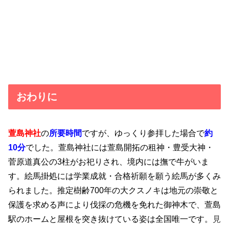
おわりに
萱島神社
の
所要時間
ですが、ゆっくり参拝した場合で
約
10分
でした。萱島神社には萱島開拓の租神・豊受大神・
菅原道真公の3柱がお祀りされ、境内には撫で牛がいま
す。絵馬掛処には学業成就・合格祈願を願う絵馬が多くみ
られました。推定樹齢700年の大クスノキは地元の崇敬と
保護を求める声により伐採の危機を免れた御神木で、萱島
駅のホームと屋根を突き抜けている姿は全国唯一です。
見