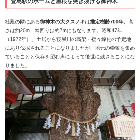
萱島駅のホームと屋根を突き抜ける御神木
社殿の隣にある
御神木
の
大クスノキ
は
推定樹齢700年
、高
さは約20m、幹回りは約7mにもなります。昭和47年
（1972年）、土居から寝屋川の高架・複々線化の予定地
にあり伐採されることになりましたが、地元の崇敬を集め
ていることと保存を望む声によって後世に残さることにな
りました。