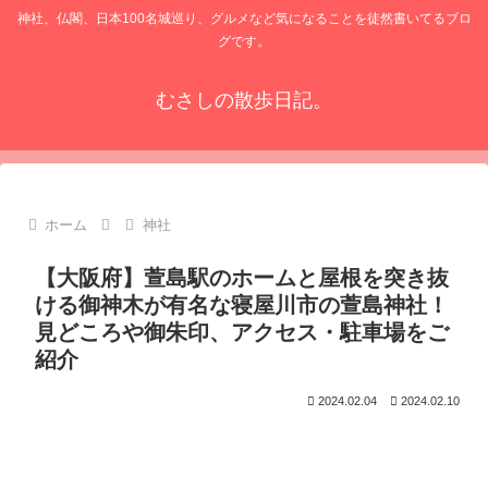
神社、仏閣、日本100名城巡り、グルメなど気になることを徒然書いてるブロ
グです。
むさしの散歩日記。
ホーム
神社
【大阪府】萱島駅のホームと屋根を突き抜
ける御神木が有名な寝屋川市の萱島神社！
見どころや御朱印、アクセス・駐車場をご
紹介
2024.02.04
2024.02.10