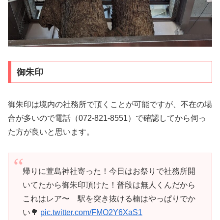
御朱印
御朱印は境内の社務所で頂くことが可能ですが、不在の場
合が多いので電話（072-821-8551）で確認してから伺っ
た方が良いと思います。
帰りに萱島神社寄った！今日はお祭りで社務所開
いてたから御朱印頂けた！普段は無人くんだから
これはレア〜 駅を突き抜ける楠はやっぱりでか
い🌳
pic.twitter.com/FMO2Y6XaS1