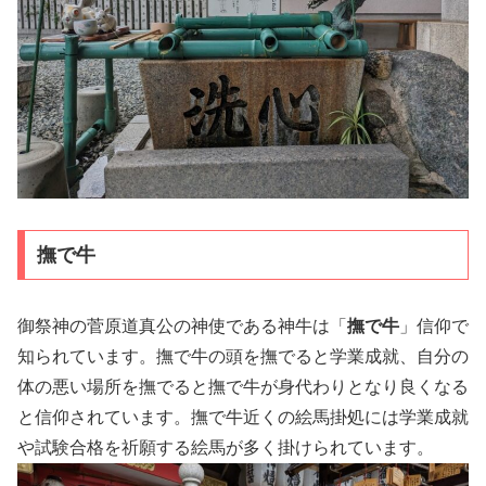
撫で牛
御祭神の菅原道真公の神使である神牛は「
撫で牛
」信仰で
知られています。撫で牛の頭を撫でると学業成就、自分の
体の悪い場所を撫でると撫で牛が身代わりとなり良くなる
と信仰されています。撫で牛近くの絵馬掛処には学業成就
や試験合格を祈願する絵馬が多く掛けられています。