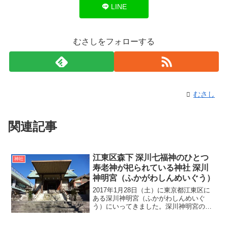
LINE
むさしをフォローする
むさし
関連記事
江東区森下 深川七福神のひとつ
神社
寿老神が祀られている神社 深川
神明宮（ふかがわしんめいぐう）
2017年1月28日（土）に東京都江東区に
ある深川神明宮（ふかがわしんめいぐ
う）にいってきました。深川神明宮の始
まりは、慶長年間（1596年～1614年）に
摂津国の人と伝わる深川八郎右衛門が神