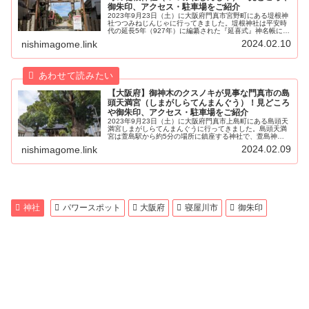
御朱印、アクセス・駐車場をご紹介
2023年9月23日（土）に大阪府門真市宮野町にある堤根神
社つつみねじんじゃに行ってきました。堤根神社は平安時
代の延長5年（927年）に編纂された『延喜式』神名帳にも
記載が見られる門真市で最古の神社です。今回、実際に堤
2024.02.10
nishimagome.link
根神社に参拝してきまし...
【大阪府】御神木のクスノキが見事な門真市の島
頭天満宮（しまがしらてんまんぐう）！見どころ
や御朱印、アクセス・駐車場をご紹介
2023年9月23日（土）に大阪府門真市上島町にある島頭天
満宮しまがしらてんまんぐうに行ってきました。島頭天満
宮は萱島駅から約5分の場所に鎮座する神社で、萱島神社
と同じく見事な大クスノキがあります。今回、実際に島頭
2024.02.09
nishimagome.link
天満宮に参拝してきましたの...
神社
パワースポット
大阪府
寝屋川市
御朱印