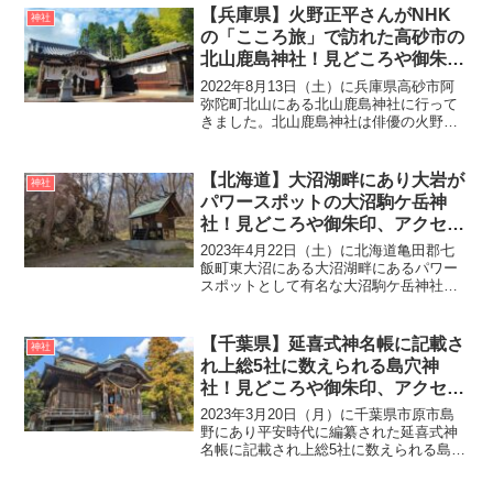
様を敬う為に屋敷に小さな祠を立て、崇
【兵庫県】火野正平さんがNHK
神社
敬する伊勢神...
の「こころ旅」で訪れた高砂市の
北山鹿島神社！見どころや御朱
印、アクセス・無料駐車場をご紹
2022年8月13日（土）に兵庫県高砂市阿
介
弥陀町北山にある北山鹿島神社に行って
きました。北山鹿島神社は俳優の火野正
平さんがNHKの「こころ旅」で訪れた神
社としても知られています。創建は江戸
時代初期の正保2年（1645年）頃、冨部村
【北海道】大沼湖畔にあり大岩が
神社
の開拓者・...
パワースポットの大沼駒ケ岳神
社！見どころや御朱印、アクセ
ス・無料駐車場をご紹介
2023年4月22日（土）に北海道亀田郡七
飯町東大沼にある大沼湖畔にあるパワー
スポットとして有名な大沼駒ケ岳神社に
行ってきました。駒ケ岳は江戸時代の寛
永17年（1640年）から幾度となく大小の
噴火を繰り返し周辺地域に被害を与えて
【千葉県】延喜式神名帳に記載さ
神社
きました。駒...
れ上総5社に数えられる島穴神
社！見どころや御朱印、アクセ
ス・無料駐車場をご紹介
2023年3月20日（月）に千葉県市原市島
野にあり平安時代に編纂された延喜式神
名帳に記載され上総5社に数えられる島穴
しまあな神社に行ってきました。創建は
『古事記』『日本書紀』によると景行天