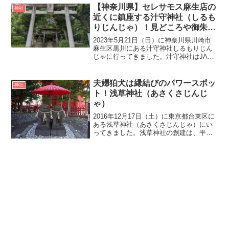
皇40年（110年）、日本武尊やまとたける
【神奈川県】セレサモス麻生店の
神社
が東征のた...
近くに鎮座する汁守神社（しるも
りじんじゃ）！見どころや御朱
印、アクセス・無料駐車場をご紹
2023年5月21日（日）に神奈川県川崎市
介
麻生区黒川にある汁守神社しるもりじん
じゃに行ってきました。汁守神社はJAセ
レサ川崎セレサモス麻生店の近くに鎮座
する神社です。汁守神社の創建は不詳で
すが、かつて府中の大國魂神社の膳部ぜ
夫婦狛犬は縁結びのパワースポッ
神社
んぶの汁物を担当...
ト！浅草神社（あさくさじんじ
ゃ）
2016年12月17日（土）に東京都台東区に
ある浅草神社（あさくさじんじゃ）にい
ってきました。浅草神社の創建は、平安
時代末期から鎌倉時代にかけて創建され
たと推定されています。浅草神社の由緒
は、推古天皇36年（628年）に漁師の「桧
前浜成・竹...