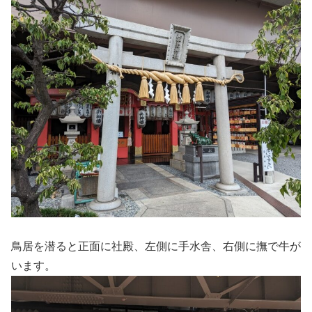
鳥居を潜ると正面に社殿、左側に手水舎、右側に撫で牛が
います。