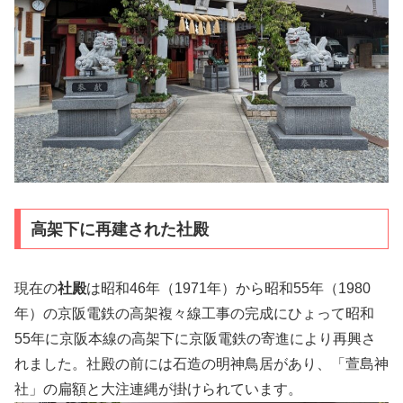
高架下に再建された社殿
現在の
社殿
は昭和46年（1971年）から昭和55年（1980
年）の京阪電鉄の高架複々線工事の完成にひょって昭和
55年に京阪本線の高架下に京阪電鉄の寄進により再興さ
れました。社殿の前には石造の明神鳥居があり、「萱島神
社」の扁額と大注連縄が掛けられています。