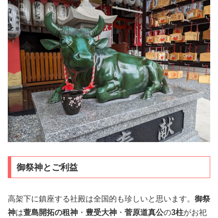
御祭神とご利益
高架下に鎮座する社殿は全国的も珍しいと思います。
御祭
神
は
萱島開拓の租神
・
豊受大神
・
菅原道真公
の
3柱
がお祀