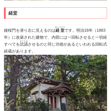
経堂
きょうどう
鐘桜門を潜り左に見えるのは
経堂
です。明治16年（1883
年）に改築された建物で、内部には一回転させると一切経
どくじゅ
すべてを
読誦
させるのと同じ功徳があるといわれる回転式
経蔵があります。