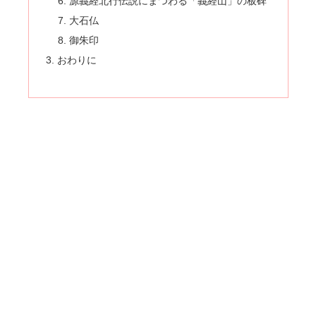
源義経北行伝説にまつわる「義経山」の板碑
大石仏
御朱印
おわりに