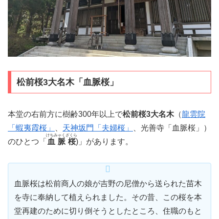
松前桜3大名木「血脈桜」
本堂の右前方に樹齢300年以上で
松前桜3大名木
（
龍雲院
「蝦夷霞桜」
、
天神坂門「夫婦桜」
、光善寺「血脈桜」）
けちみゃくざくら
のひとつ「
血脈桜
)」があります。
血脈桜は松前商人の娘が吉野の尼僧から送られた苗木
を寺に奉納して植えられました。その昔、この桜を本
堂再建のために切り倒そうとしたところ、住職のもと