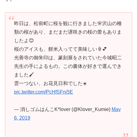
昨日は、松前町に桜を観に行きました🌸沢山の種
類の桜があり、まだまだ遅咲きの桜の蕾もありま
したよ😊
桜のアイスも、餅米入ってて美味しい🍦💕
光善寺の御朱印は、篆刻展をされていた今城昭二
先生の手によるもの。この書体が好きで選んでき
ました🖌️
雲一つない、お花見日和でした☀️
pic.twitter.com/PcHfSFni5E
— 消しゴムはんこK*lover (@Klover_Kumie)
May
6, 2019