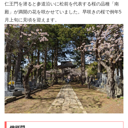
仁王門を潜ると参道沿いに松前を代表する桜の品種「南
殿」が満開の花を咲かせていました。早咲きの桜で例年5
月上旬に見頃を迎えます。