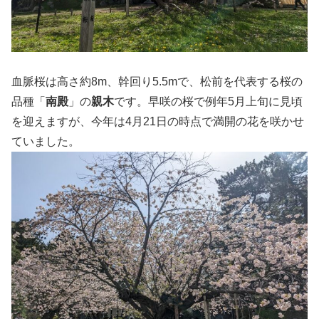
血脈桜は高さ約8m、幹回り5.5mで、松前を代表する桜の
品種「
南殿
」の
親木
です。早咲の桜で例年5月上旬に見頃
を迎えますが、今年は4月21日の時点で満開の花を咲かせ
ていました。