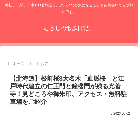
神社、仏閣、日本100名城巡り、グルメなど気になることを徒然書いてるブロ
グです。
むさしの散歩日記。
ホーム
お寺
【北海道】松前桜3大名木「血脈桜」と江
戸時代建立の仁王門と鐘楼門が残る光善
寺！見どころや御朱印、アクセス・無料駐
車場をご紹介
2023.05.02