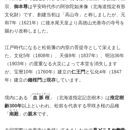
宗、
御本尊
は平安時代作の阿弥陀如来像（北海道指定有形
文化財）です。創建当初は「高山寺」と称しましたが、元
和7年（1621年）に後水尾天皇より高徳山光善寺の寺号を
賜わり改称しました。
江戸時代になると松前藩の内室の菩提寺として栄えまし
た。文化5年（1808年）、天保8年（1837年）、明治36年
（1903年）の度重なる火災によって本堂を消失します
が、宝暦10年（1760年）建立の
仁王門
と弘化4年（1847
年）建立の
鐘桜門
は
現存
しています。
けちみゃくざくら
境内にある「
血脈桜
」（北海道指定記念樹木）は
推定樹
齢300年
以上といわれ、松前を代表する早咲き桜の品種
なでん
「
南殿
」の
親木
です。