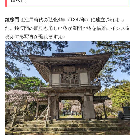
鐘桜門
鐘桜門
は江戸時代の弘化4年（1847年）に建立されまし
た。鐘桜門の周りも美しい桜が満開で桜を借景にインスタ
映えする写真が撮れますよ♪