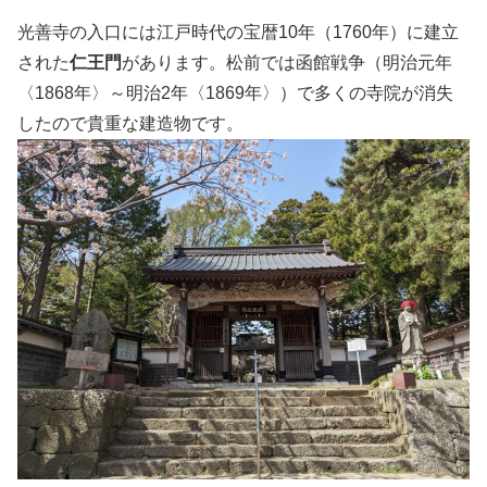
光善寺の入口には江戸時代の宝暦10年（1760年）に建立
された
仁王門
があります。松前では函館戦争（明治元年
〈1868年〉～明治2年〈1869年〉）で多くの寺院が消失
したので貴重な建造物です。