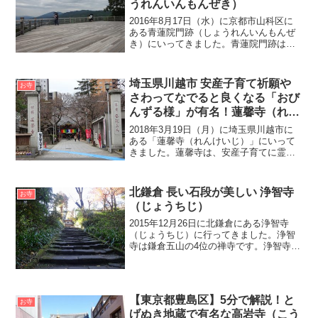
うれんいんもんぜき）
2016年8月17日（水）に京都市山科区に
ある青蓮院門跡（しょうれんいんもんぜ
き）にいってきました。青蓮院門跡は、
将軍塚青龍殿から京都が一望できる絶景
スポットとしても有名です。青蓮院門跡
は東山ドライブウェイの頂上にある無料
埼玉県川越市 安産子育て祈願や
お寺
駐車場から約10...
さわってなでると良くなる「おび
んずる様」が有名！蓮馨寺（れん
けいじ）
2018年3月19日（月）に埼玉県川越市に
ある「蓮馨寺（れんけいじ）」にいって
きました。蓮馨寺は、安産子育てに霊験
あらたかな「呑龍（どんりゅう）上人」
が祀られていることから安産子育てのご
利益があるお寺です。また、さわってな
北鎌倉 長い石段が美しい 浄智寺
お寺
でると良くなる仏様...
（じょうちじ）
2015年12月26日に北鎌倉にある浄智寺
（じょうちじ）に行ってきました。浄智
寺は鎌倉五山の4位の禅寺です。浄智寺の
見所は、境内裏手にある布袋尊像（ほて
いそんぞう）と、鐘楼門へ続く風情ある
石段が見所となっています。布袋尊像は
鎌倉・江ノ島七福...
【東京都豊島区】5分で解説！と
お寺
げぬき地蔵で有名な高岩寺（こう