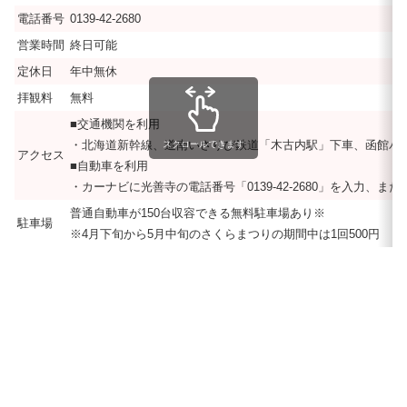
電話番号
0139-42-2680
営業時間
終日可能
定休日
年中無休
拝観料
無料
■交通機関を利用
・北海道新幹線、道南いさりび鉄道「木古内駅」下車、函館バス「
スクロールできます
アクセス
■自動車を利用
・カーナビに光善寺の電話番号「0139-42-2680」を入力、
普通自動車が150台収容できる無料駐車場あり※
駐車場
※4月下旬から5月中旬のさくらまつりの期間中は1回500円