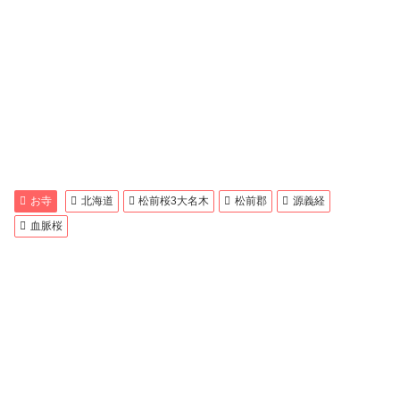
お寺
北海道
松前桜3大名木
松前郡
源義経
血脈桜