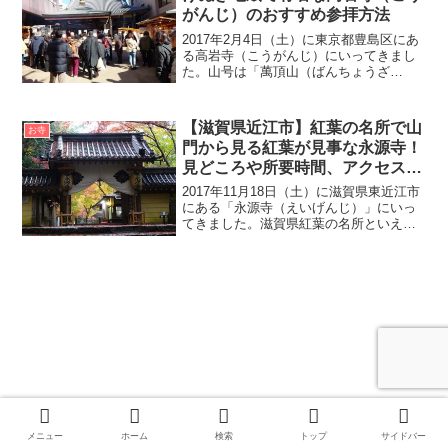
がんじ）のおすすめ参拝方法
2017年2月4日（土）に東京都豊島区にあ
る高岩寺（こうがんじ）にいってきまし
た。山号は「萬頂山（ばんちょうざ
ん）」で、宗派は「曹洞宗」です。高岩
寺（こうがんじ）の創建は、慶長元年
（1596年）に扶岳太助（ふがくたすけ）
【滋賀県近江市】紅葉の名所で山
お寺
によって江戸湯島に開...
門から見る紅葉が見事な永源寺！
見どころや所要時間、アクセスや
駐車場をご紹介します
2017年11月18日（土）に滋賀県東近江市
にある「永源寺（えいげんじ）」にいっ
てきました。滋賀県紅葉の名所といえば
「湖東三山（ことうさんざん）※」です
が、永源寺も滋賀県屈指の紅葉の名所
で、湖東三山近くにあるので一緒に紅葉
ツアーで組まれるこ...
メニュー
ホーム
検索
トップ
サイドバー