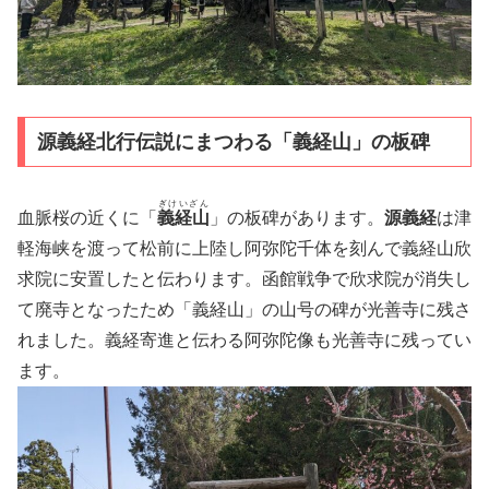
源義経北行伝説にまつわる「義経山」の板碑
ぎけいざん
血脈桜の近くに「
義経山
」の板碑があります。
源義経
は津
軽海峡を渡って松前に上陸し阿弥陀千体を刻んで義経山欣
求院に安置したと伝わります。函館戦争で欣求院が消失し
て廃寺となったため「義経山」の山号の碑が光善寺に残さ
れました。義経寄進と伝わる阿弥陀像も光善寺に残ってい
ます。