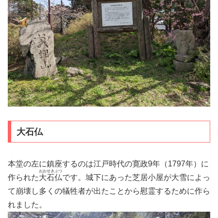
大石仏
本堂の左に鎮座するのは江戸時代の寛政9年（1797年）に
おおせきぶつ
作られた
大石仏
です。城下にあった芝居小屋が大雪によっ
て崩壊し多くの犠牲者が出たことから慰霊するために作ら
れました。