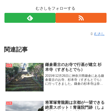
むさしをフォローする
むさし
関連記事
鎌倉最古のお寺で行基が建立 杉
お寺
本寺（すぎもとでら）
2015年12月26日に神奈川県鎌倉にある鎌
倉最古のお寺、杉本寺（すぎもとでら）
に行ってきました。鎌倉の杉本寺は奈良
時代の734年に行基（ぎょうき）が開きま
した。行基は奈良の東大寺の大仏造営を
進めた人物として有名です。杉本寺の見
どころは、鎌...
将軍塚青龍殿は京都が一望できる
お寺
絶景スポット！青蓮院門跡（しょ