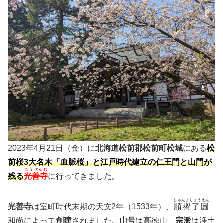
2023年4月21日（金）に
北海道松前郡松前町松城
にある
松
前桜3大名木「血脈桜」と江戸時代建立の仁王門と山門が
こうぜんじ
残る
光善寺
に行ってきました。
じゅんよりょうえん
光善寺
は室町時代末期の天文2年（1533年）、
順譽了圓
和尚によって
創建
されました。
山号
は高徳山、
宗派
は浄土