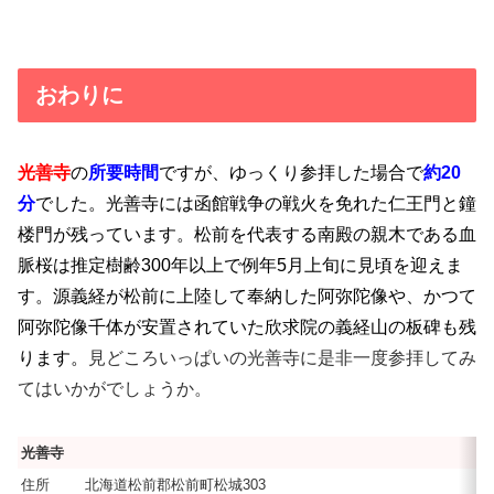
おわりに
光善寺
の
所要時間
ですが、ゆっくり参拝した場合で
約20
分
でした。光善寺には函館戦争の戦火を免れた仁王門と鐘
楼門が残っています。松前を代表する南殿の親木である血
脈桜は推定樹齢300年以上で例年5月上旬に見頃を迎えま
す。源義経が松前に上陸して奉納した阿弥陀像や、かつて
阿弥陀像千体が安置されていた欣求院の義経山の板碑も残
ります。
見どころいっぱいの光善寺に是非一度参拝してみ
てはいかがでしょうか。
光善寺
住所
北海道松前郡松前町松城303