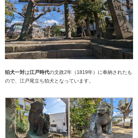
狛犬一対
は
江戸時代
の文政2年（1819年）に奉納されたも
ので、江戸尾立ち狛犬となっています。