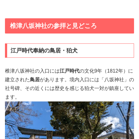
椎津八坂神社の参拝と見どころ
江戸時代奉納の鳥居・狛犬
椎津八坂神社の入口には
江戸時代
の文化9年（1812年）に
建立された
鳥居
があります。境内入口には「八坂神社」の
社号碑、その近くには歴史を感じる狛犬一対が鎮座してい
ます。