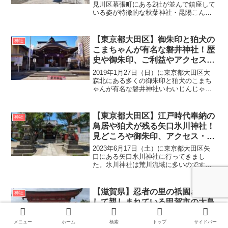
見川区幕張町にある2社が並んで鎮座して
いる姿が特徴的な秋葉神社・昆陽こんよ
う神社に行ってきました。京成千葉線を
時々使うのですが電車から見える神社で
ずっと気になっていました。今回実際に
【東京都大田区】御朱印と狛犬の
神社
秋葉神社・昆陽神...
こまちゃんが有名な磐井神社！歴
史や御朱印、ご利益やアクセスを
ご紹介
2019年1月27日（日）に東京都大田区大
森北にある多くの御朱印と狛犬のこまち
ゃんが有名な磐井神社いわいじんじゃに
行ってきました。磐井神社は北品川から
大森までの旧東海道を約4.5㎞歩く「東海
七福神」の一社で弁財天が祀られていま
【東京都大田区】江戸時代奉納の
神社
す。今回磐井神...
鳥居や狛犬が残る矢口氷川神社！
見どころや御朱印、アクセス・駐
車場をご紹介
2023年6月17日（土）に東京都大田区矢
口にある矢口氷川神社に行ってきまし
た。氷川神社は荒川流域に多いのです
が、当社は多摩川流域にあり大田区に現
存する唯一の氷川神社です。矢口氷川神
社の創建は第二次世界大戦の戦災で社殿
【滋賀県】忍者の里の祇園さんと
神社
や書物を全て焼失したた...
して親しまれている甲賀市の大鳥
神社！見どころや御朱印、アクセ
ス・無料駐車場をご紹介
メニュー
ホーム
検索
トップ
サイドバー
2023年5月6日（土）に滋賀県甲賀市甲賀