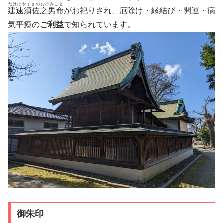
たけはやすさのおのみこと
建速須佐之男命
がお祀りされ、厄除け・縁結び・開運・病
気平癒の
ご利益
で知られています。
御朱印