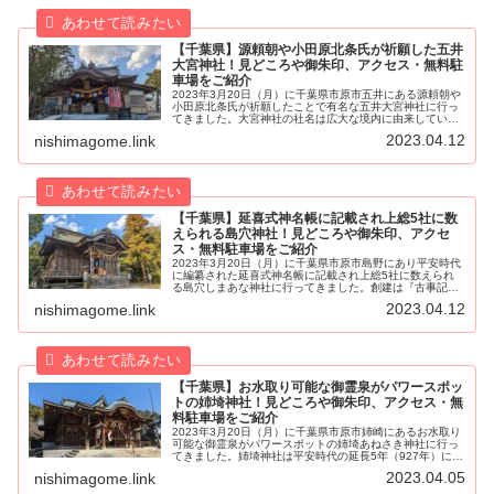
【千葉県】源頼朝や小田原北条氏が祈願した五井
大宮神社！見どころや御朱印、アクセス・無料駐
車場をご紹介
2023年3月20日（月）に千葉県市原市五井にある源頼朝や
小田原北条氏が祈願したことで有名な五井大宮神社に行っ
てきました。大宮神社の社名は広大な境内に由来している
と伝わります。五井大宮神社が鎮座したのは約1,900年前
2023.04.12
nishimagome.link
の景行天皇の時代、日本...
【千葉県】延喜式神名帳に記載され上総5社に数
えられる島穴神社！見どころや御朱印、アクセ
ス・無料駐車場をご紹介
2023年3月20日（月）に千葉県市原市島野にあり平安時代
に編纂された延喜式神名帳に記載され上総5社に数えられ
る島穴しまあな神社に行ってきました。創建は『古事記』
『日本書紀』によると景行天皇40年（110年）、日本武尊
2023.04.12
nishimagome.link
やまとたけるが東征のた...
【千葉県】お水取り可能な御霊泉がパワースポッ
トの姉埼神社！見どころや御朱印、アクセス・無
料駐車場をご紹介
2023年3月20日（月）に千葉県市原市姉崎にあるお水取り
可能な御霊泉がパワースポットの姉埼あねさき神社に行っ
てきました。姉埼神社は平安時代の延長5年（927年）に編
纂された『延喜式』神名帳の中で、上総国海上郡に「姉埼
2023.04.05
nishimagome.link
神社」と記載され式内社...