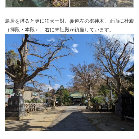
鳥居を潜ると更に狛犬一対、参道左の御神木、正面に社殿
（拝殿・本殿）、右に末社殿が鎮座しています。