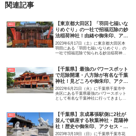
関連記事
【東京都大田区】「羽田七福いな
神社
りめぐり」の一社で招福厄除の妙
法稲荷神社！由緒や御朱印、アク
セス・駐車場をご紹介
2023年6月17日（土）に東京都大田区本
羽田にある「羽田七福いなりめぐり」の
一社で招福厄除で知られる妙法稲荷神社
に行ってきました。妙法稲荷神社は江戸
時代の享和元年（1801年）、大洪水の被
害から復興するために京都の伏見稲荷大
【千葉県】最強のパワースポット
神社
社より御分霊を...
で厄除開運・八方除が有名な千葉
神社！見どころや御朱印、アクセ
ス・駐車場をご紹介
2022年6月21日（火）に千葉県千葉市中
央区にある千葉県最強のパワースポット
として有名な千葉神社に行ってきまし
た。2019年8月13日（火）に放送された
「マツコの知らない世界」でもパワース
ポットとして紹介された神社で、「妙見
【千葉県】京成幕張駅側に2社が
神社
本宮」「千葉大...
並んで鎮座する秋葉神社・昆陽神
社！歴史や御朱印、アクセス・駐
車場をご紹介
2023年3月19日（日）に千葉県千葉市花