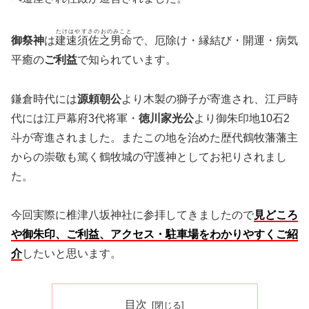
たけはやすさのおのみこと
御祭神
は
建速須佐之男命
で、厄除け・縁結び・開運・病気
平癒の
ご利益
で知られています。
鎌倉時代には
源頼朝公
より木製の獅子が寄進され、江戸時
代には江戸幕府3代将軍・
徳川家光公
より御朱印地10石2
斗が寄進されました。またこの地を治めた歴代鶴牧藩藩主
からの崇敬も篤く鶴牧城の守護神としてお祀りされまし
た。
今回実際に椎津八坂神社に参拝してきましたので
見どころ
や御朱印、ご利益、アクセス・駐車場をわかりやすくご紹
介
したいと思います。
目次