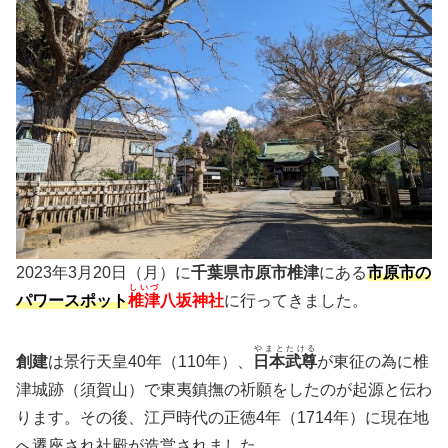
2023年3月20日（月）に
千葉県市原市椎津
にある
市原市の
しいづ
パワースポット
椎津
八坂神社
に行ってきました。
やまとたける
創建
は景行天皇40年（110年）、
日本武尊
が東征の為に椎
津城跡（須賀山）で東夷鎮撫の祈願をしたのが起源と伝わ
ります。その後、江戸時代の正徳4年（1714年）に現在地
へ遷座され社殿が造営されました。