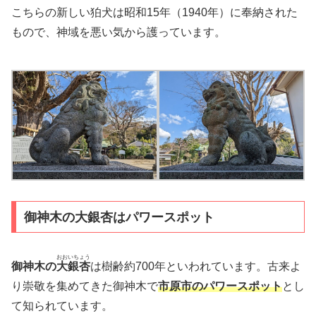
こちらの新しい狛犬は昭和15年（1940年）に奉納された
もので、神域を悪い気から護っています。
御神木の大銀杏はパワースポット
おおいちょう
御神木の
大銀杏
は樹齢約700年といわれています。古来よ
り崇敬を集めてきた御神木で
市原市のパワースポット
とし
て知られています。