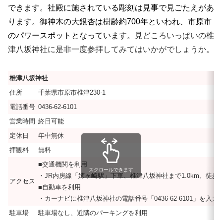
できます。社殿に施されている彫刻は見事で見ごたえがあ
ります。御神木の大銀杏は樹齢約700年といわれ、市原市
のパワースポットとなっています。
見どころいっぱいの椎
津八坂神社に是非一度参拝してみてはいかがでしょうか。
椎津八坂神社
住所
千葉県市原市椎津230-1
電話番号
0436-62-6101
営業時間
終日可能
定休日
年中無休
拝観料
無料
■交通機関を利用
スクロールできます
・JR内房線「姉ヶ崎駅」下車、椎津八坂神社まで1.0km、徒歩で
アクセス
■自動車を利用
・カーナビに椎津八坂神社の電話番号「0436-62-6101」を
駐車場
駐車場なし、近隣のパーキングを利用