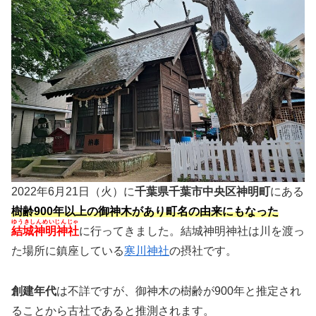
2022年6月21日（火）に
千葉県千葉市中央区神明町
にある
樹齢900年以上の御神木があり町名の由来にもなった
ゆうきしんめいじんじゃ
結城神明神社
に行ってきました。結城神明神社は川を渡っ
た場所に鎮座している
寒川神社
の摂社です。
創建年代
は不詳ですが、御神木の樹齢が900年と推定され
ることから古社であると推測されます。