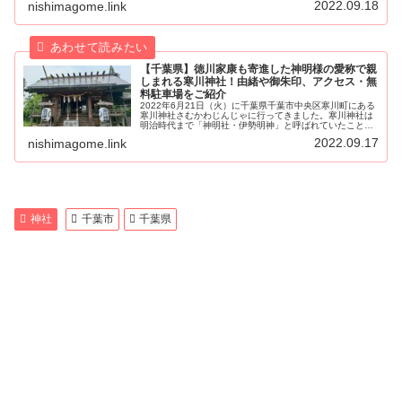
2022.09.18
nishimagome.link
に祠となりました。弁財天は...
【千葉県】徳川家康も寄進した神明様の愛称で親
しまれる寒川神社！由緒や御朱印、アクセス・無
料駐車場をご紹介
2022年6月21日（火）に千葉県千葉市中央区寒川町にある
寒川神社さむかわじんじゃに行ってきました。寒川神社は
明治時代まで「神明社・伊勢明神」と呼ばれていたことか
ら神明様の愛称で親しまれています。神奈川にも相模国一
2022.09.17
nishimagome.link
之宮で、八方除けやレイライ...
神社
千葉市
千葉県