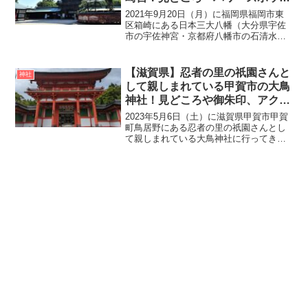
ト・御朱印・アクセスをご紹介
2021年9月20日（月）に福岡県福岡市東
区箱崎にある日本三大八幡（大分県宇佐
市の宇佐神宮・京都府八幡市の石清水八
幡宮・福岡県福岡市の筥崎宮）のひとつ
で勝運のご利益が有名なな筥崎宮（はこ
ざきぐう）にいってきました。筥崎宮は
【滋賀県】忍者の里の祇園さんと
神社
別名「筥崎八幡宮」...
して親しまれている甲賀市の大鳥
神社！見どころや御朱印、アクセ
ス・無料駐車場をご紹介
2023年5月6日（土）に滋賀県甲賀市甲賀
町鳥居野にある忍者の里の祇園さんとし
て親しまれている大鳥神社に行ってきま
した。大鳥神社の創建は平安時代の元慶6
年（882年）、伊賀国河合郷から大原中に
勧請され、その後現在地に遷座しまし
た。明治以前は...