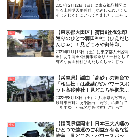
蛇窪神社（天祖神社）
2017年2月12日（日）に東京都品川区に
ある上神明天祖神社（かみしんめいてん
そじんじゃ）にいってきました。上神明
天祖神社の創建は、元亨2年（1333年）に
厳正寺の僧侶が龍神社に雨乞いの祈願を
したところ願いが叶い、雨が降ったこと
【東京都大田区】蒲田6社御朱印
神社
に感激した蛇...
巡りのひとつ薭田神社（ひえだじ
んじゃ）！見どころや御朱印、ご
利益やアクセス等をご紹介！
2021年11月13日（土）に東京都大田区蒲
田にある蒲田6社御朱印巡りの一社として
有名な薭田神社ひえだじんしゃに行って
きました。蒲田6社御朱印巡りについては
こちらで詳しくご紹介しています♪創建は
社伝によると奈良時代の和銅2年（709
【兵庫県】謡曲「高砂」の舞台で
神社
年）、東...
「相生松」は縁結びのパワースポ
ット高砂神社！見どころや御朱
印、アクセス・無料駐車場をご紹
2022年8月13日（土）に兵庫県高砂市高
介
砂町東宮町にある謡曲「高砂」の舞台で
「相生松」が有名な高砂神社に行ってき
ました。「相生松」は、高砂神社が創建
されてまもなく1本の根から雌雄の幹が左
右に分かれて2本の幹を持っており、ある
【福岡県福岡市】日本三大八幡の
神社
日尉（伊弉諾尊...
ひとつで勝運のご利益が有名な筥
崎宮！見どころ・パワースポッ