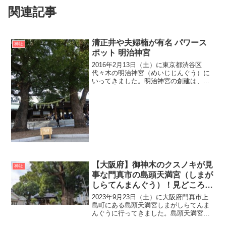
関連記事
清正井や夫婦楠が有名 パワース
神社
ポット 明治神宮
2016年2月13日（土）に東京都渋谷区
代々木の明治神宮（めいじじんぐう）に
いってきました。明治神宮の創建は、大
正9年（1920年）で、ご祭神は明治天皇と
昭憲皇太后です。明治天皇が崩御され、
京都の伏見桃山陵に葬られましたが、明
治天皇の御神霊...
【大阪府】御神木のクスノキが見
神社
事な門真市の島頭天満宮（しまが
しらてんまんぐう）！見どころや
御朱印、アクセス・駐車場をご紹
2023年9月23日（土）に大阪府門真市上
介
島町にある島頭天満宮しまがしらてんま
んぐうに行ってきました。島頭天満宮は
萱島駅から約5分の場所に鎮座する神社