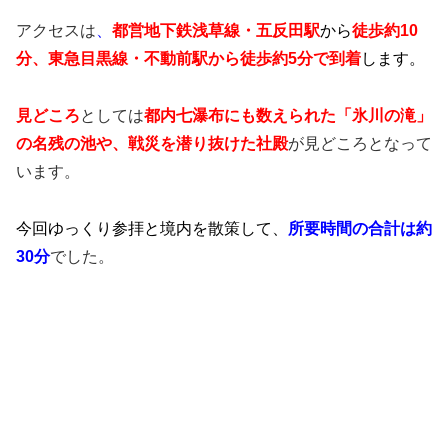
アクセスは
、
都営地下鉄浅草線・五反田駅
から
徒歩
約10
分、東急目黒線・不動前駅から徒歩約5分で到着
します。
見どころ
としては
都内七瀑布にも数えられた「氷川の滝」
の名残の池や、
戦災を潜り抜けた社殿
が見どころとなって
います。
今回ゆっくり参拝と境内を散策して、
所要時間の合計は約
30分
でした。