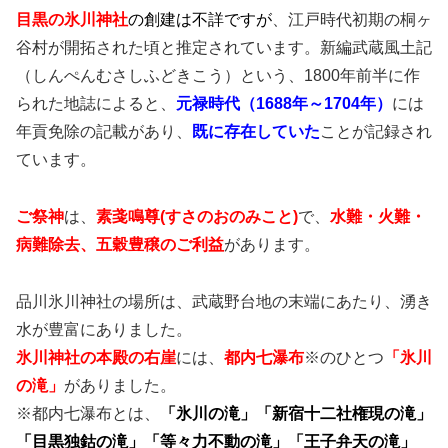
目黒の氷川神社
の創建は不詳ですが
、江戸時代初期の桐ヶ
谷村が開拓された頃と推定されています。新編武蔵風土記
（しんぺんむさしふどきこう）という、1800年前半に作
られた地誌によると、
元禄時代（1688年～1704年）
には
年貢免除の記載があり、
既に存在していた
ことが記録され
ています。
ご祭神
は、
素戔鳴尊(すさのおのみこと)
で、
水難・火難・
病難除去、五穀豊穣のご利益
があります。
品川氷川神社の場所は、武蔵野台地の末端にあたり、湧き
水が豊富にありました。
氷川神社の本殿の右崖
には、
都内七瀑布
※のひとつ
「氷川
の滝」
がありました。
※都内七瀑布とは、
「氷川の滝」「新宿十二社権現の滝」
「目黒独鈷の滝」「等々力不動の滝」「王子弁天の滝」