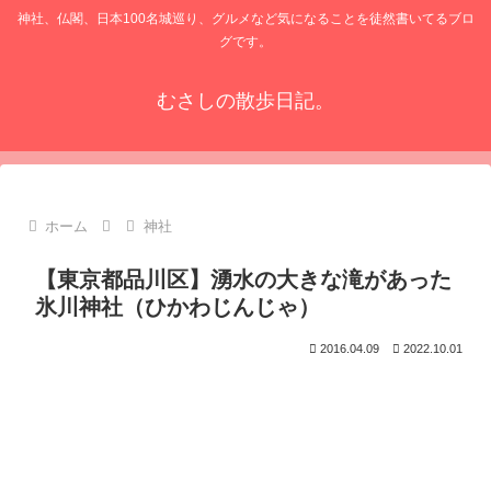
神社、仏閣、日本100名城巡り、グルメなど気になることを徒然書いてるブロ
グです。
むさしの散歩日記。
ホーム
神社
【東京都品川区】湧水の大きな滝があった
氷川神社（ひかわじんじゃ）
2016.04.09
2022.10.01