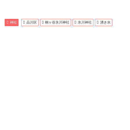
神社
品川区
桐ヶ谷氷川神社
氷川神社
湧き水