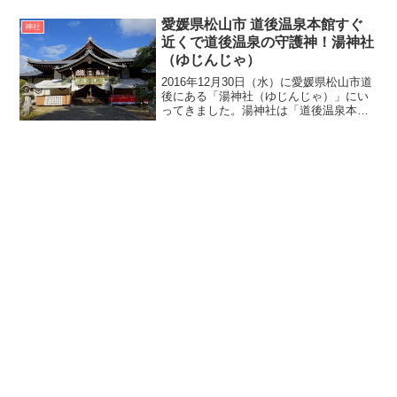
久年間（1190年～1199年）、源頼朝が鶴
舞の里（鶴間）に鶴舞神社（今の浅間神
愛媛県松山市 道後温泉本館すぐ
神社
社）を創...
近くで道後温泉の守護神！湯神社
（ゆじんじゃ）
2016年12月30日（水）に愛媛県松山市道
後にある「湯神社（ゆじんじゃ）」にい
ってきました。湯神社は「道後温泉本
館」のすぐ近くの小高い山の上にあり、
湯神社の駐車場からは道後温泉本館が一
望できる人気の写真撮影スポットとなっ
ています。湯神社の...