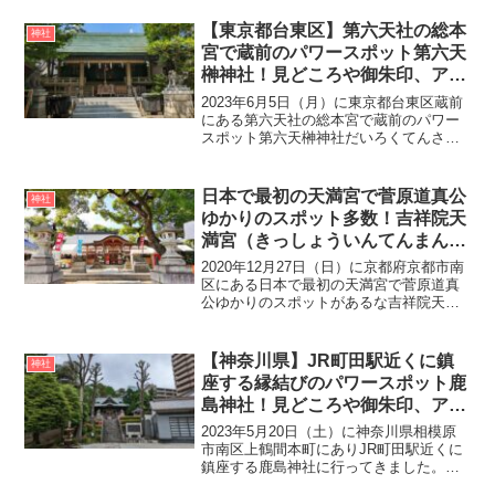
で、萱島神社と同じく見事な大クスノキ
があります。今回、実際に島頭天満宮に
【東京都台東区】第六天社の総本
神社
参拝してきましたの...
宮で蔵前のパワースポット第六天
榊神社！見どころや御朱印、アク
セス・駐車場をご紹介
2023年6月5日（月）に東京都台東区蔵前
にある第六天社の総本宮で蔵前のパワー
スポット第六天榊神社だいろくてんさか
きじんじゃに行ってきました。第六天榊
神社の創建は景行天皇40年（110年）、日
本武尊が東夷征伐の際に面足尊おもだる
日本で最初の天満宮で菅原道真公
神社
と惶根尊あや...
ゆかりのスポット多数！吉祥院天
満宮（きっしょういんてんまんぐ
う）
2020年12月27日（日）に京都府京都市南
区にある日本で最初の天満宮で菅原道真
公ゆかりのスポットがあるな吉祥院天満
宮（きっしょういんてんまんぐう）にい
ってきました。創建は承平4年（934
年）、朱雀天皇の勅命により菅原道真公
【神奈川県】JR町田駅近くに鎮
神社
がお亡くなりにな...
座する縁結びのパワースポット鹿
島神社！見どころや御朱印、アク
セス・駐車場をご紹介
2023年5月20日（土）に神奈川県相模原
市南区上鶴間本町にありJR町田駅近くに
鎮座する鹿島神社に行ってきました。鹿
島神社の創建は不詳ですが鎌倉時代の建