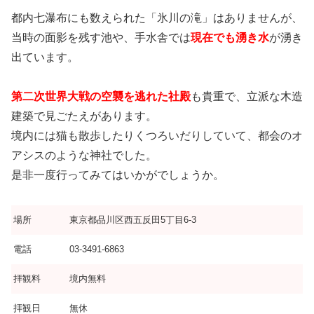
都内七瀑布にも数えられた「氷川の滝」はありませんが、
当時の面影を残す池や、手水舎では
現在でも湧き水
が湧き
出ています。
第二次世界大戦の空襲を逃れた社殿
も貴重で、立派な木造
建築で見ごたえがあります。
境内には猫も散歩したりくつろいだりしていて、都会のオ
アシスのような神社でした。
是非一度行ってみてはいかがでしょうか。
場所
東京都品川区西五反田5丁目6-3
電話
03-3491-6863
拝観料
境内無料
拝観日
無休