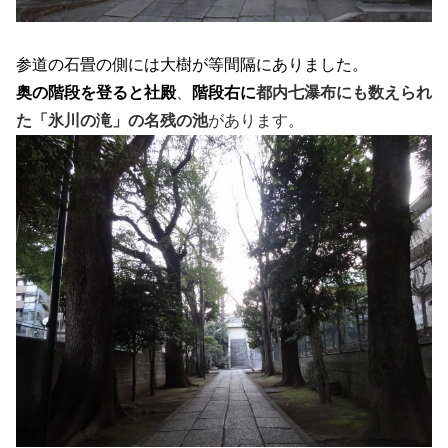
参道の石畳の側には大樹が等間隔にありました。
奥の階段を登ると社殿
、
階段右に
都内七瀑布にも数えられ
た「氷川の滝」の名残の池
があります。