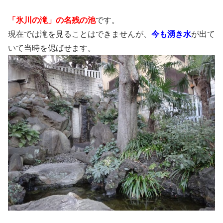
「氷川の滝」の名残の池
です。
現在では滝を見ることはできませんが、
今も湧き水
が出て
いて当時を偲ばせます。