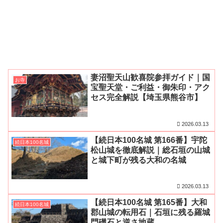
妻沼聖天山歓喜院参拝ガイド｜国
お寺
宝聖天堂・ご利益・御朱印・アク
セス完全解説【埼玉県熊谷市】
2026.03.13
【続日本100名城 第166番】宇陀
続日本100名城
松山城を徹底解説｜総石垣の山城
と城下町が残る大和の名城
2026.03.13
【続日本100名城 第165番】大和
続日本100名城
郡山城の転用石｜石垣に残る羅城
門礎石と逆さ地蔵