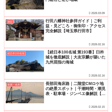
2026.03.09
行田八幡神社参拝ガイド｜ご利
神社
益・見どころ・御朱印・アクセス
完全解説【埼玉県行田市】
2026.02.16
【続日本100名城 第193番】臼杵
続日本100名城
城を徹底解説｜大友宗麟が築いた
九州屈指の海城
2026.02.16
長部田海床路｜二階堂CMロケ地
史跡・名所
の絶景スポット｜干潮時間・潮見
表・駐車場・ジンベエ像解説【熊
本県宇土市】
2026.02.15