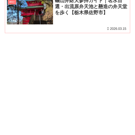
磯山弁財天参拝ガイド｜名水百
神社
選・出流原弁天池と懸造の弁天堂
を歩く【栃木県佐野市】
2026.03.15