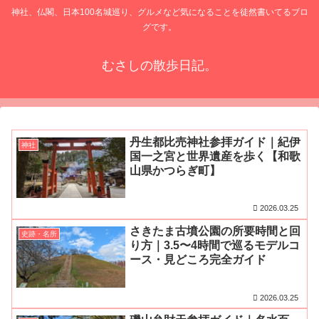
神社、仏閣、日本100名城巡り、グルメなど気になることを徒然書いてるブロ
グです。
むさしの散歩日記。
丹生都比売神社参拝ガイド｜紀伊
神社
国一之宮と世界遺産を歩く【和歌
山県かつらぎ町】
2026.03.25
さきたま古墳公園の所要時間と回
史跡・名所
り方｜3.5〜4時間で巡るモデルコ
ース・見どころ完全ガイド
2026.03.25