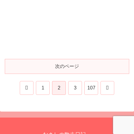
次のページ
前
次
1
2
3
107
へ
へ