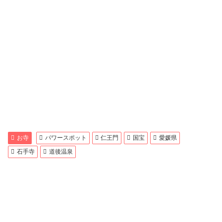
お寺
パワースポット
仁王門
国宝
愛媛県
石手寺
道後温泉