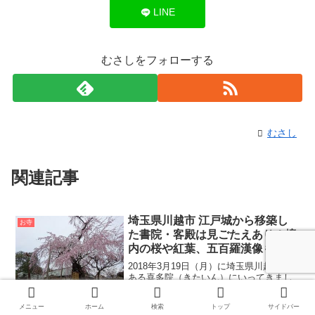
LINE
むさしをフォローする
むさし
関連記事
埼玉県川越市 江戸城から移築し
お寺
た書院・客殿は見ごたえあり！境
内の桜や紅葉、五百羅漢像も有
名！喜多院（きたいん）
2018年3月19日（月）に埼玉県川越市に
ある喜多院（きたいん）にいってきまし
た。別名「川越大師」の名前でも知られ
ている寺院です。喜多院の歴史は約1200
メニュー
ホーム
検索
トップ
サイドバー
年あり、境内にある江戸城から移築され