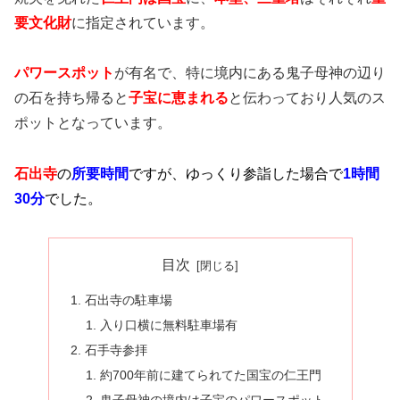
要文化財
に指定されています。
パワースポット
が有名で、特に境内にある鬼子母神の辺り
の石を持ち帰ると
子宝に恵まれる
と伝わっており人気のス
ポットとなっています。
石出寺
の
所要時間
ですが、ゆっくり参詣した場合で
1時間
30分
でした。
目次
石出寺の駐車場
入り口横に無料駐車場有
石手寺参拝
約700年前に建てられてた国宝の仁王門
鬼子母神の境内は子宝のパワースポット