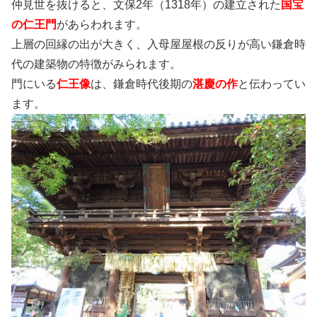
仲見世を抜けると、文保2年（1318年）の建立された
国宝
の仁王門
があらわれます。
上層の回縁の出が大きく、入母屋屋根の反りが高い鎌倉時
代の建築物の特徴がみられます。
門にいる
仁王像
は、鎌倉時代後期の
湛慶の作
と伝わってい
ます。