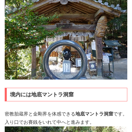
境内には地底マントラ洞窟
密教胎蔵界と金剛界を体感できる
地底マントラ洞窟
です。
入り口でお賽銭をいれて中へと進みます。