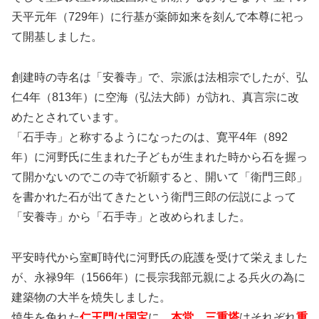
天平元年（729年）に行基が薬師如来を刻んで本尊に祀っ
て開基しました。
創建時の寺名は「安養寺」で、宗派は法相宗でしたが、弘
仁4年（813年）に空海（弘法大師）が訪れ、真言宗に改
めたとされています。
「石手寺」と称するようになったのは、寛平4年（892
年）に河野氏に生まれた子どもが生まれた時から石を握っ
て開かないのでこの寺で祈願すると、開いて「衛門三郎」
を書かれた石が出てきたという衛門三郎の伝説によって
「安養寺」から「石手寺」と改められました。
平安時代から室町時代に河野氏の庇護を受けて栄えました
が、永禄9年（1566年）に長宗我部元親による兵火の為に
建築物の大半を焼失しました。
焼失を免れた
仁王門は国宝
に、
本堂、三重塔
はそれぞれ
重