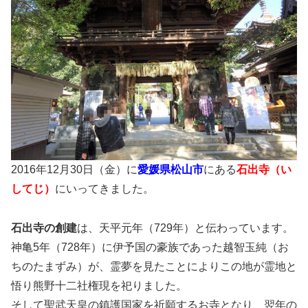
2016年12月30日（金）に
愛媛県松山市
にある
石出寺（い
してじ）
にいってきました。
石出寺の創建
は、天平元年（729年）と伝わっています。
神亀5年（728年）に伊予国の豪族であった越智玉純（お
ちのたまずみ）が、霊夢を見たことによりこの地が霊地と
悟り熊野十二社権現を祀りました。
そして聖武天皇の鎮護国家を祈願するお寺となり、翌年の