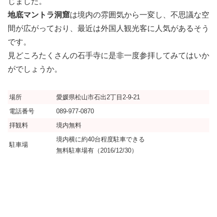
じました。
地底マントラ洞窟
は境内の雰囲気から一変し、不思議な空
間が広がっており、最近は外国人観光客に人気があるそう
です。
見どころたくさんの石手寺に是非一度参拝してみてはいか
がでしょうか。
場所
愛媛県松山市石出2丁目2-9-21
電話番号
089-977-0870
拝観料
境内無料
境内横に約40台程度駐車できる
駐車場
無料駐車場有（2016/12/30）