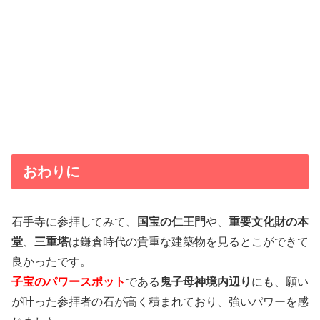
おわりに
石手寺に参拝してみて、
国宝の仁王門
や、
重要文化財の本
堂
、
三重塔
は鎌倉時代の貴重な建築物を見るとこができて
良かったです。
子宝のパワースポット
である
鬼子母神境内辺り
にも、願い
が叶った参拝者の石が高く積まれており、強いパワーを感