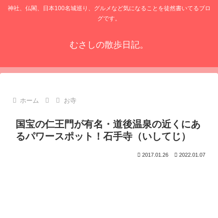
神社、仏閣、日本100名城巡り、グルメなど気になることを徒然書いてるブロ
グです。
むさしの散歩日記。
ホーム
お寺
国宝の仁王門が有名・道後温泉の近くにあ
るパワースポット！石手寺（いしてじ）
2017.01.26
2022.01.07