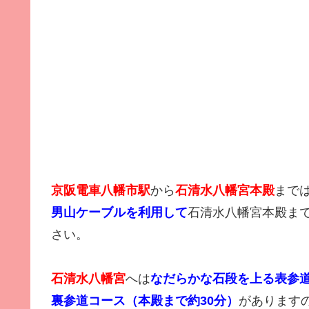
京阪電車八幡市駅
から
石清水八幡宮本殿
まで
男山ケーブルを利用して
石清水八幡宮本殿ま
さい。
石清水八幡宮
へは
なだらかな石段を上る表参道
裏参道コース（本殿まで約30分）
があります