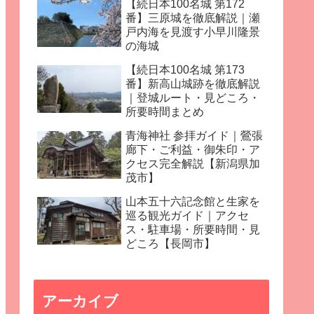
【続日本100名城 第172
番】三原城を徹底解説｜瀬
戸内海を見渡す小早川隆景
の海城
【続日本100名城 第173
番】新高山城跡を徹底解説
｜登城ルート・見どころ・
所要時間まとめ
青海神社 参拝ガイド｜鶯張
廊下・ご利益・御朱印・ア
クセス完全解説【新潟県加
茂市】
山本五十六記念館と生家を
巡る観光ガイド｜アクセ
ス・駐車場・所要時間・見
どころ【長岡市】
アーカイブ