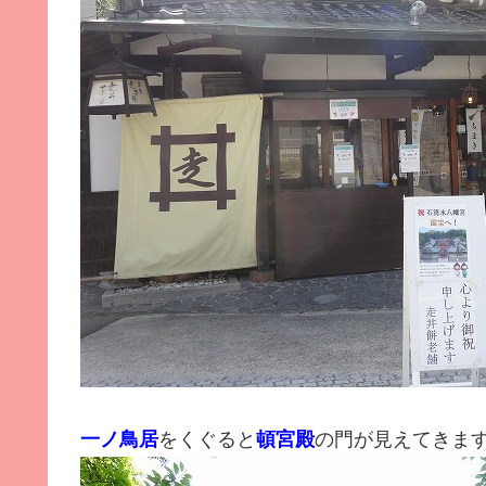
一ノ鳥居
をくぐると
頓宮殿
の門が見えてきま