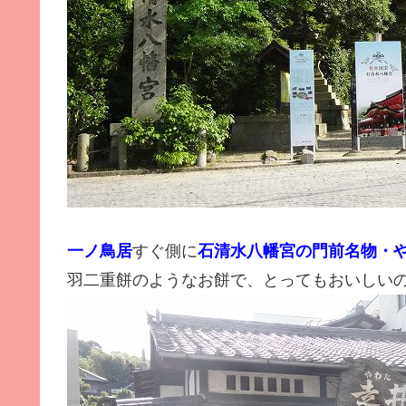
一ノ鳥居
すぐ側に
石
清水八幡宮の門前名物・
羽二重餅のようなお餅で、とってもおいしい