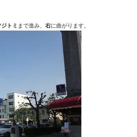
ツジトミ
まで進み、
右
に曲がります。