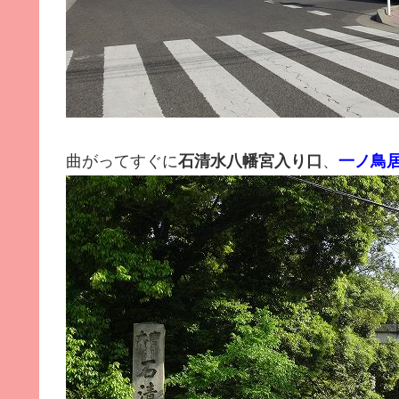
曲がってすぐに
石清水八幡宮入り口
、
一ノ鳥