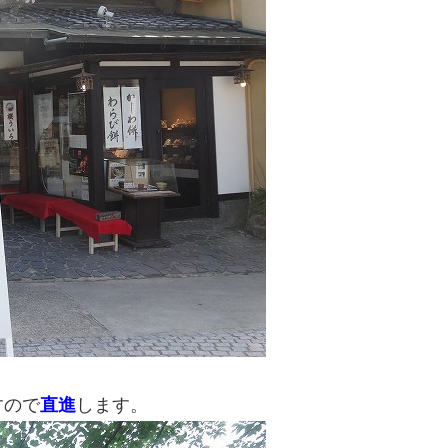
すので
直進
します。