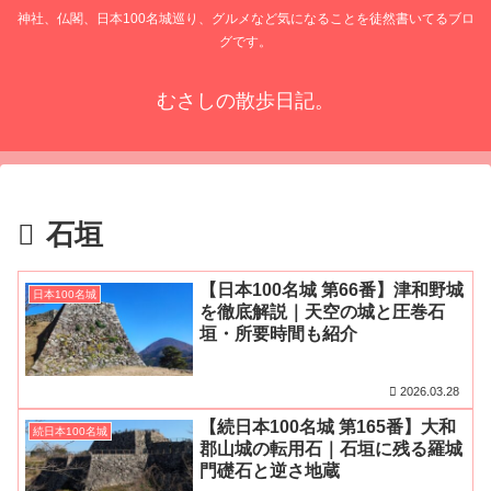
神社、仏閣、日本100名城巡り、グルメなど気になることを徒然書いてるブロ
グです。
むさしの散歩日記。
石垣
【日本100名城 第66番】津和野城
日本100名城
を徹底解説｜天空の城と圧巻石
垣・所要時間も紹介
2026.03.28
【続日本100名城 第165番】大和
続日本100名城
郡山城の転用石｜石垣に残る羅城
門礎石と逆さ地蔵