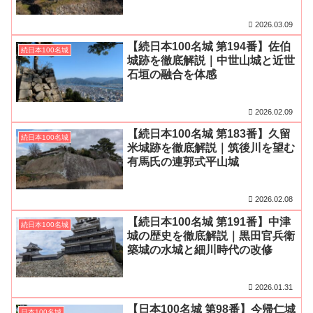
2026.03.09
【続日本100名城 第194番】佐伯
続日本100名城
城跡を徹底解説｜中世山城と近世
石垣の融合を体感
2026.02.09
【続日本100名城 第183番】久留
続日本100名城
米城跡を徹底解説｜筑後川を望む
有馬氏の連郭式平山城
2026.02.08
【続日本100名城 第191番】中津
続日本100名城
城の歴史を徹底解説｜黒田官兵衛
築城の水城と細川時代の改修
2026.01.31
【日本100名城 第98番】今帰仁城
日本100名城