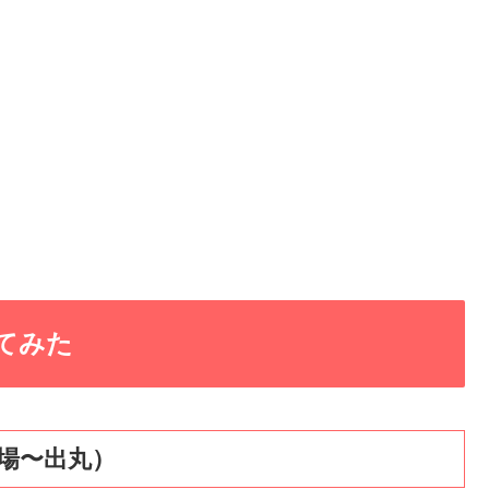
てみた
場〜出丸）