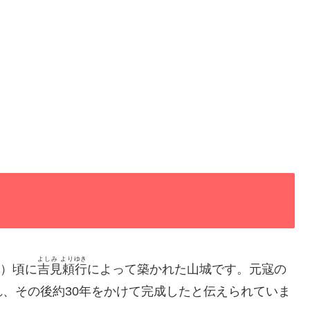
よしみ よりゆき
年）頃に
吉見頼行
によって築かれた山城です。元寇の
、その後約30年をかけて完成したと伝えられていま