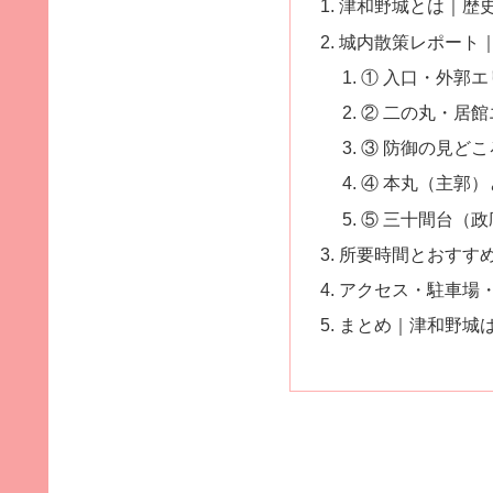
津和野城とは｜歴
城内散策レポート
① 入口・外郭
② 二の丸・居
③ 防御の見ど
④ 本丸（主郭）
⑤ 三十間台（
所要時間とおすす
アクセス・駐車場
まとめ｜津和野城