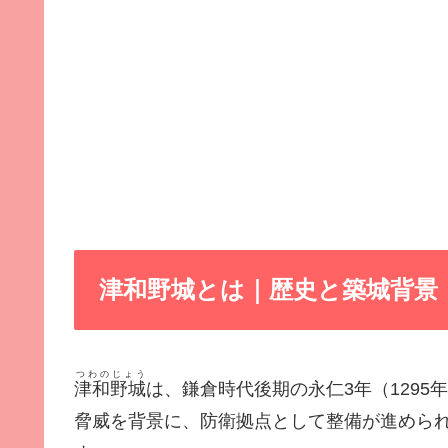
津和野城とは｜歴史と築城背景
つわのじょう
津和野城
は、鎌倉時代後期の永仁3年（1295
脅威を背景に、防衛拠点として整備が進められ