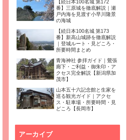
【続日本100名城 第172
番】三原城を徹底解説｜瀬
戸内海を見渡す小早川隆景
の海城
【続日本100名城 第173
番】新高山城跡を徹底解説
｜登城ルート・見どころ・
所要時間まとめ
青海神社 参拝ガイド｜鶯張
廊下・ご利益・御朱印・ア
クセス完全解説【新潟県加
茂市】
山本五十六記念館と生家を
巡る観光ガイド｜アクセ
ス・駐車場・所要時間・見
どころ【長岡市】
アーカイブ