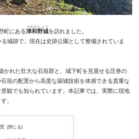
つわのじょう
和野町にある
津和野城
を訪れました。
いる城跡で、現在は史跡公園として整備されていま
に築かれた壮大な石垣群と、城下町を見渡せる圧巻の
や石垣の配置から高度な築城技術を体感できる貴重な
な景観でも知られています。本記事では、実際に現地
ます。
次