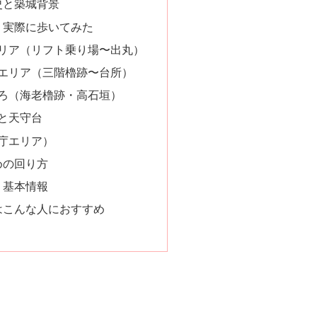
史と築城背景
｜実際に歩いてみた
エリア（リフト乗り場〜出丸）
館エリア（三階櫓跡〜台所）
ころ（海老櫓跡・高石垣）
と天守台
政庁エリア）
めの回り方
・基本情報
はこんな人におすすめ