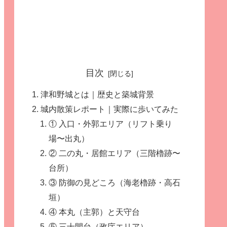
目次
津和野城とは｜歴史と築城背景
城内散策レポート｜実際に歩いてみた
① 入口・外郭エリア（リフト乗り
場〜出丸）
② 二の丸・居館エリア（三階櫓跡〜
台所）
③ 防御の見どころ（海老櫓跡・高石
垣）
④ 本丸（主郭）と天守台
⑤ 三十間台（政庁エリア）