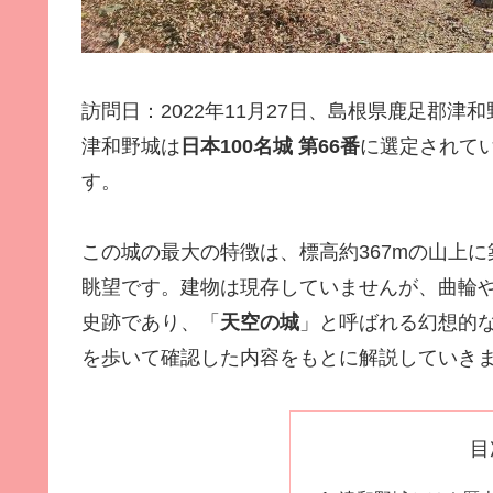
訪問日：2022年11月27日、島根県鹿足郡津
津和野城は
日本100名城 第66番
に選定されて
す。
この城の最大の特徴は、標高約367mの山上
眺望です。建物は現存していませんが、曲輪
史跡であり、「
天空の城
」と呼ばれる幻想的
を歩いて確認した内容をもとに解説していき
目