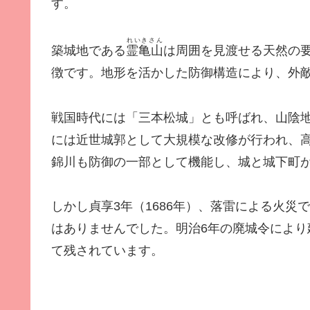
す。
れいきさん
築城地である
霊亀山
は周囲を見渡せる天然の
徴です。地形を活かした防御構造により、外
戦国時代には「三本松城」とも呼ばれ、山陰
には近世城郭として大規模な改修が行われ、
錦川も防御の一部として機能し、城と城下町
しかし貞享3年（1686年）、落雷による火
はありませんでした。明治6年の廃城令によ
て残されています。