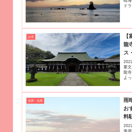
晴海
ドラ
【
お寺
龍
ス
20
要文
龍寺
よっ
雨
史跡・名所
お
料
20
海岸