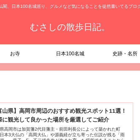
仏閣、日本100名城巡り、グルメなど気になることを徒然書いてるブロ
むさしの散歩日記。
お寺
日本100名城
史跡・名所
富山県】高岡市周辺のおすすめ観光スポット11選！
際に観光して良かった場所を厳選してご紹介
県高岡市は加賀藩2代目藩主・前田利長公によって築かれた町
日本3大仏の「高岡大仏」や源義経が立ち寄った伝説が残る「雨