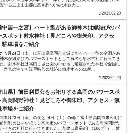
置する二上山山麓に高さ約4.8mの木造大...
2023.02.23
越中国一之宮】ハート型がある御神木は縁結びのパ
ースポット射水神社！見どころや御朱印、アクセ
・駐車場をご紹介
22年9月24日（土）に富山県高岡市古城にあるハート型の空洞があ
神木が縁結びのパワースポットとして有名な射水神社に行ってき
た。射水神社は高岡古城公園の中心地に遷座された神社で全国に
一之宮の中でも江戸時代の城跡に鎮座するのは射...
2023.02.23
富山県】前田利長公をお祀りする高岡のパワースポ
ト高岡関野神社！見どころや御朱印、アクセス・無
駐車場をご紹介
22年9月23日（金）の夜と24日（土）の朝に 富山県高岡市末広町に
前田利長公をお祀りし高岡市のパワースポットである高岡関野た
かせきの神社に行ってきました。創建は慶長9年（1604年）、射