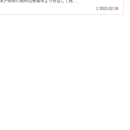
水戸田村の熊野山密蔵寺より分霊して熊...
2023.02.19