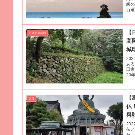
級の
百選
【
日本100名城
高
城
20
ある
田家
20
【
お寺
仏
料
20
仏と
た。