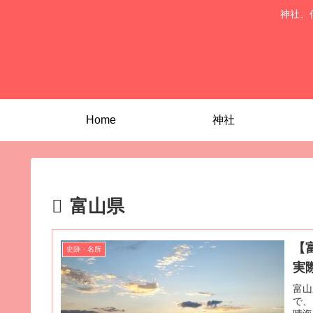
神社、
Home
神社
富山県
【
史跡・名所
実
富山
で、