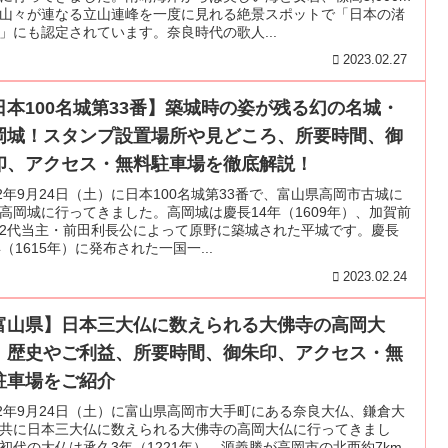
山々が連なる立山連峰を一度に見れる絶景スポットで「日本の渚
」にも認定されています。奈良時代の歌人...
2023.02.27
日本100名城第33番】築城時の姿が残る幻の名城・
岡城！スタンプ設置場所や見どころ、所要時間、御
印、アクセス・無料駐車場を徹底解説！
22年9月24日（土）に日本100名城第33番で、富山県高岡市古城に
高岡城に行ってきました。高岡城は慶長14年（1609年）、加賀前
2代当主・前田利長公によって原野に築城された平城です。慶長
年（1615年）に発布された一国一...
2023.02.24
富山県】日本三大仏に数えられる大佛寺の高岡大
！歴史やご利益、所要時間、御朱印、アクセス・無
駐車場をご紹介
22年9月24日（土）に富山県高岡市大手町にある奈良大仏、鎌倉大
共に日本三大仏に数えられる大佛寺の高岡大仏に行ってきまし
初代の大仏は承久3年（1221年）、源義勝が高岡市の北西約7km