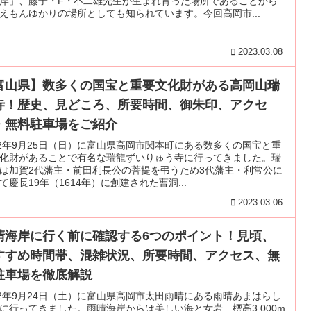
岸」、藤子・F・不二雄先生が生まれ育った場所であることから
えもんゆかりの場所としても知られています。今回高岡市...
2023.03.08
富山県】数多くの国宝と重要文化財がある高岡山瑞
寺！歴史、見どころ、所要時間、御朱印、アクセ
・無料駐車場をご紹介
22年9月25日（日）に富山県高岡市関本町にある数多くの国宝と重
化財があることで有名な瑞龍ずいりゅう寺に行ってきました。瑞
は加賀2代藩主・前田利長公の菩提を弔うため3代藩主・利常公に
て慶長19年（1614年）に創建された曹洞...
2023.03.06
晴海岸に行く前に確認する6つのポイント！見頃、
すすめ時間帯、混雑状況、所要時間、アクセス、無
駐車場を徹底解説
22年9月24日（土）に富山県高岡市太田雨晴にある雨晴あまはらし
に行ってきました。雨晴海岸からは美しい海と女岩、標高3,000m