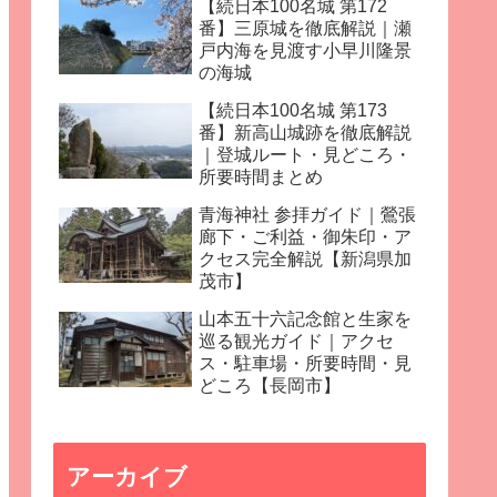
【続日本100名城 第172
番】三原城を徹底解説｜瀬
戸内海を見渡す小早川隆景
の海城
【続日本100名城 第173
番】新高山城跡を徹底解説
｜登城ルート・見どころ・
所要時間まとめ
青海神社 参拝ガイド｜鶯張
廊下・ご利益・御朱印・ア
クセス完全解説【新潟県加
茂市】
山本五十六記念館と生家を
巡る観光ガイド｜アクセ
ス・駐車場・所要時間・見
どころ【長岡市】
アーカイブ