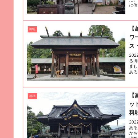
に位
【
神社
ワ
ス
20
る御
まし
ある
【
神社
ッ
料
20
ある
かお