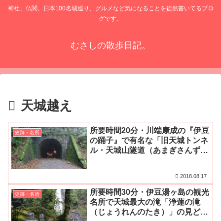
神社、仏閣、日本100名城巡り、グルメなど気になることを徒然書いてるブロ
グです。
むさしの散歩日記。
天城越え
所要時間20分・川端康成の『伊豆
史跡・名所
の踊子』で有名な「旧天城トンネ
ル・天城山隧道（あまぎさんずい
どう）」の見どころ・アクセス・
駐車場等を詳細にご紹介！
2018.08.17
所要時間30分・伊豆湯ヶ島の観光
史跡・名所
名所で天城最大の滝「浄蓮の滝
（じょうれんのたき）」の見どこ