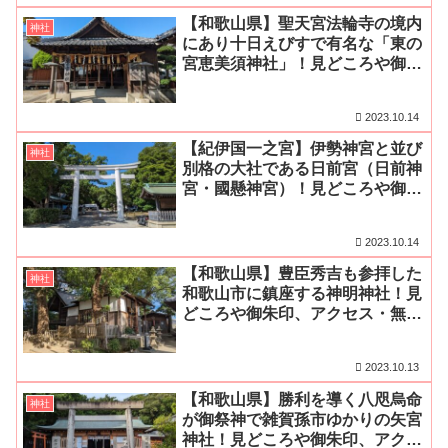
【和歌山県】聖天宮法輪寺の境内
神社
にあり十日えびすで有名な「東の
宮恵美須神社」！見どころや御朱
印、アクセス・無料駐車場をご紹
介
2023.10.14
【紀伊国一之宮】伊勢神宮と並び
神社
別格の大社である日前宮（日前神
宮・國懸神宮）！見どころや御朱
印、アクセス・無料駐車場をご紹
介
2023.10.14
【和歌山県】豊臣秀吉も参拝した
神社
和歌山市に鎮座する神明神社！見
どころや御朱印、アクセス・無料
駐車場をご紹介
2023.10.13
【和歌山県】勝利を導く八咫烏命
神社
が御祭神で雑賀孫市ゆかりの矢宮
神社！見どころや御朱印、アクセ