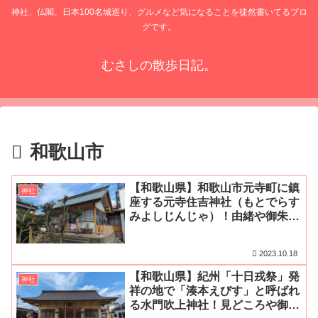
神社、仏閣、日本100名城巡り、グルメなど気になることを徒然書いてるブロ
グです。
むさしの散歩日記。
和歌山市
【和歌山県】和歌山市元寺町に鎮
神社
座する元寺住吉神社（もとでらす
みよしじんじゃ）！由緒や御朱
印、アクセス・駐車場をご紹介
2023.10.18
【和歌山県】紀州「十日戎祭」発
神社
祥の地で「湊本えびす」と呼ばれ
る水門吹上神社！見どころや御朱