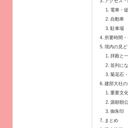
アクセス・
電車・
自動車
駐車場
所要時間・
境内の見ど
拝殿と
並列に
菊花石
建部大社の
重要文
源頼朝
御朱印
まとめ