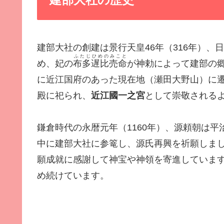
建部大社の創建は景行天皇46年（316年）
ふたじひめのみこと
め、妃の
布多遅比売命
が神勅によって建部の郷
に近江国府のあった現在地（瀬田大野山）に遷
殿に祀られ、
近江國一之宮
として崇敬される
鎌倉時代の永暦元年（1160年）、源頼朝は
中に建部大社に参篭し、源氏再興を祈願しまし
願成就に感謝して神宝や神領を寄進していま
め続けています。