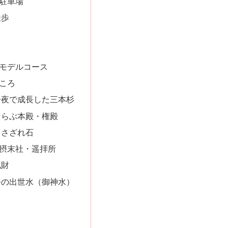
駐車場
徒歩
モデルコース
ころ
一夜で成長した三本杉
ならぶ本殿・権殿
・さざれ石
摂末社・遥拝所
化財
公の出世水（御神水）