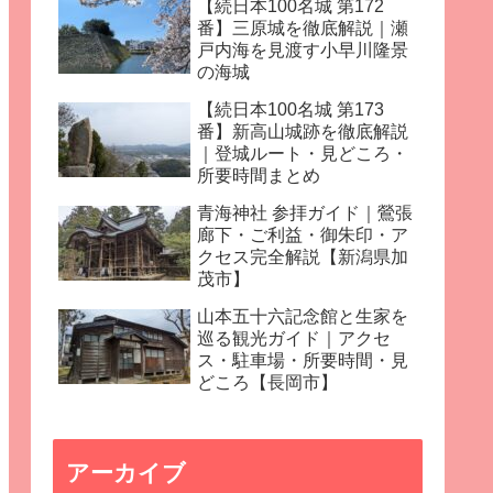
【続日本100名城 第172
番】三原城を徹底解説｜瀬
戸内海を見渡す小早川隆景
の海城
【続日本100名城 第173
番】新高山城跡を徹底解説
｜登城ルート・見どころ・
所要時間まとめ
青海神社 参拝ガイド｜鶯張
廊下・ご利益・御朱印・ア
クセス完全解説【新潟県加
茂市】
山本五十六記念館と生家を
巡る観光ガイド｜アクセ
ス・駐車場・所要時間・見
どころ【長岡市】
アーカイブ