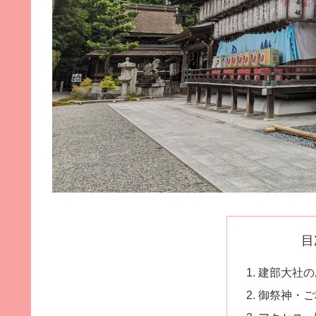
目
建部大社の
御祭神・ご