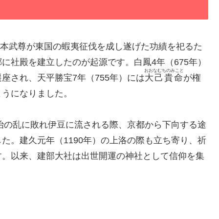
、日本武尊が東国の蝦夷征伐を成し遂げた功績を祀るた
に社殿を建立したのが起源です。白鳳4年（675年）
おおなむちのみこと
座され、天平勝宝7年（755年）には
大己貴命
が権
ようになりました。
平治の乱に敗れ伊豆に流される際、京都から下向する途
た。建久元年（1190年）の上洛の際も立ち寄り、祈
す。以来、建部大社は出世開運の神社として信仰を集