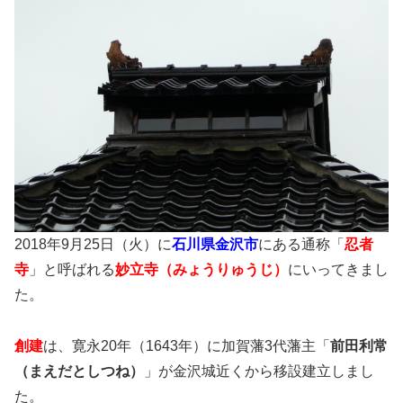
2018年9月25日（火）に
石川県金沢市
にある通称「
忍者
寺
」と呼ばれる
妙立寺（みょうりゅうじ）
にいってきまし
た。
創建
は、寛永20年（1643年）に加賀藩3代藩主「
前田利常
（まえだとしつね）
」が金沢城近くから移設建立しまし
た。