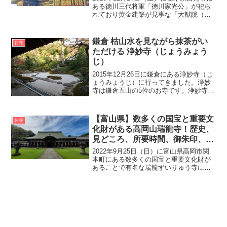
（にっこうさんりんのうじたいゆ
ある徳川三代将軍「徳川家光公」が祀ら
れており黄金建築が見事な「大猷院（た
ういん）」
いゆういん）」に行ってきました。大猷
院は「日光東照宮」の側にありますが、
日光東照宮のみ参拝して意外と訪れたこ
鎌倉 枯山水を見ながら抹茶がい
お寺
とのない方もいる...
ただける 浄妙寺（じょうみょう
じ）
2015年12月26日に鎌倉にある浄妙寺（じ
ょうみょうじ）に行ってきました。浄妙
寺は鎌倉五山の5位のお寺です。浄妙寺の
見所は、抹茶・和菓子を頂きながら見学
できる枯山水と、本堂裏にある足利尊氏
の父、足利貞氏の宝篋印塔（ほうきょう
【富山県】数多くの国宝と重要文
お寺
いんとう）が見...
化財がある高岡山瑞龍寺！歴史、
見どころ、所要時間、御朱印、ア
クセス・無料駐車場をご紹介
2022年9月25日（日）に富山県高岡市関
本町にある数多くの国宝と重要文化財が
あることで有名な瑞龍ずいりゅう寺に行
ってきました。瑞龍寺は加賀2代藩主・前
田利長公の菩提を弔うため3代藩主・利常
公によって慶長19年（1614年）に創建さ
れた曹洞...