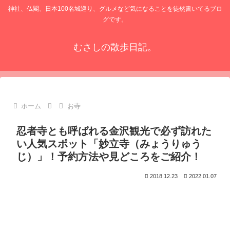
神社、仏閣、日本100名城巡り、グルメなど気になることを徒然書いてるブロ
グです。
むさしの散歩日記。
ホーム
お寺
忍者寺とも呼ばれる金沢観光で必ず訪れた
い人気スポット「妙立寺（みょうりゅう
じ）」！予約方法や見どころをご紹介！
2018.12.23
2022.01.07