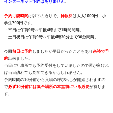
インターネット予約はありません
。
予約可能時間
は以下の通りで、
拝観料
は
大人1000円
、
小
学生700円
です。
・
平日
は
午前9時～午後4時まで1時間間隔
。
・
土日祝日
は
午前9時～午後4時30分まで30分間隔
。
今回
前日に予約
しましたが平日だったこともあり
余裕で予
約
出来ました。
当日に社務所でも予約受付をしていましたので運が良けれ
ば当日訪れても見学できるかもしれません。
予約時間の10分前から入場の呼び出しが開始されますの
で
必ず10分前には集合場所の本堂前にいる必要
が有りま
す。