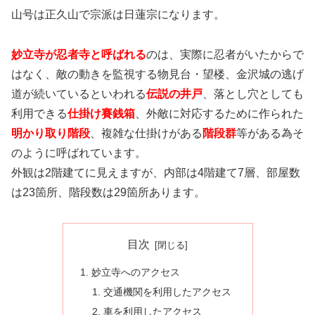
山号は正久山で宗派は日蓮宗になります。
妙立寺が忍者寺と呼ばれる
のは、実際に忍者がいたからで
はなく、敵の動きを監視する物見台・望楼、金沢城の逃げ
道が続いているといわれる
伝説の井戸
、落とし穴としても
利用できる
仕掛け賽銭箱
、外敵に対応するために作られた
明かり取り階段
、複雑な仕掛けがある
階段群
等がある為そ
のように呼ばれています。
外観は2階建てに見えますが、内部は4階建て7層、部屋数
は23箇所、階段数は29箇所あります。
目次
妙立寺へのアクセス
交通機関を利用したアクセス
車を利用したアクセス