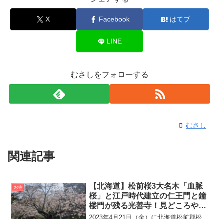
X
Facebook
はてブ
LINE
むさしをフォローする
むさし
関連記事
【北海道】松前桜3大名木「血脈
お寺
桜」と江戸時代建立の仁王門と鐘
楼門が残る光善寺！見どころや御
朱印、アクセス・無料駐車場をご
2023年4月21日（金）に北海道松前郡松