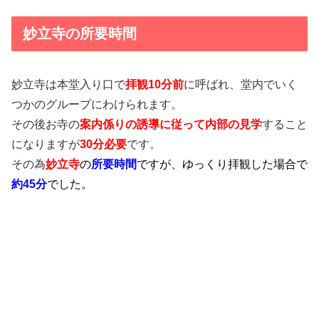
妙立寺の所要時間
妙立寺は本堂入り口で
拝観10分前
に呼ばれ、堂内でいく
つかのグループにわけられます。
その後お寺の
案内係りの誘導に従って内部の見学
すること
になりますが
30分必要
です。
その為
妙立寺
の
所要時間
ですが、ゆっくり拝観した場合で
約45分
でした。