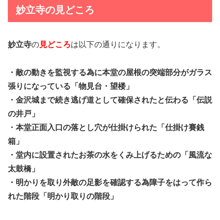
妙立寺の見どころ
妙立寺
の
見どころ
は以下の通りになります。
・敵の動きを監視する為に本堂の屋根の突端部分がガラス
張りになっている「物見台・望楼」
・金沢城まで続き逃げ道として確保されたと伝わる「伝説
の井戸」
・本堂正面入口の落とし穴が仕掛けられた「仕掛け賽銭
箱」
・堂内に設置されたお茶の水をくみ上げるための「風流な
太鼓橋」
・明かりを取り外敵の足影を確認する為障子をはって作ら
れた階段「明かり取りの階段」