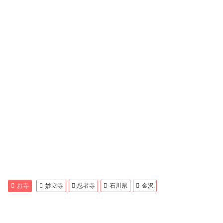
お寺
妙立寺
忍者寺
石川県
金沢