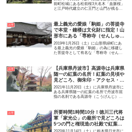
紹介
前町松城にある松前桜3大名木「血脈桜」
と江戸時代建立の仁王門と山門が残る光
善寺こうぜんじに行ってきました。光善
寺は室町時代末期の天文2年（1533年）、
順譽了圓じゅんよりょうえん和尚によっ
最上義光の愛娘「駒姫」の菩提寺
お寺
て創建され...
で本堂・鐘楼は文化財に指定！山
形市にある「専称寺（せんしゅう
じ）」
2019年1月26日（土）に山形県緑町にあ
る最上義光の愛娘「駒姫」の為に移建し
た菩提寺として有名な「専称寺（せんし
ょうじ）」にいってきました。専称寺の
本堂は東北地方最大級の木造建築物で、
本堂（市指定）・鐘楼（県指定）共にの
【兵庫県丹波市】高源寺は兵庫県
お寺
有形文化財となって...
随一の紅葉の名所！紅葉の見頃や
見どころ、御朱印・アクセス・駐
車場・混雑状況をご紹介！
2021年11月20日（土）に兵庫県丹波市に
ある兵庫県随一の紅葉の名所で丹波市屈
指の名刹である高源寺（こうげんじ）に
いってきました。高源寺は同じ丹波市に
ある円通寺や石龕寺（せきがんじ）とと
もに「丹波紅葉三山」として兵庫県紅葉
所要時間1時間10分！徳川三代将
お寺
の名所として広く...
軍「家光公」の廟所で見どころは
5つの門と権現造の社殿で紅葉の
スポット！「日光山輪王寺大猷院
2020年11月14日（土）に栃木県日光市に