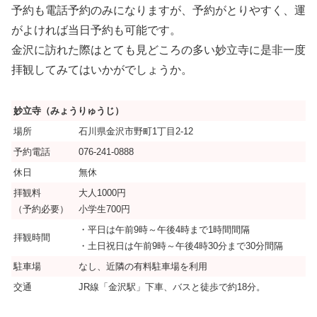
予約も電話予約のみになりますが、予約がとりやすく、運
がよければ当日予約も可能です。
金沢に訪れた際はとても見どころの多い妙立寺に是非一度
拝観してみてはいかがでしょうか。
妙立寺（みょうりゅうじ）
場所
石川県金沢市野町1丁目2-12
予約電話
076-241-0888
休日
無休
拝観料
大人1000円
（予約必要）
小学生700円
・平日は午前9時～午後4時まで1時間間隔
拝観時間
・土日祝日は午前9時～午後4時30分まで30分間隔
駐車場
なし、近隣の有料駐車場を利用
交通
JR線「金沢駅」下車、バスと徒歩で約18分。