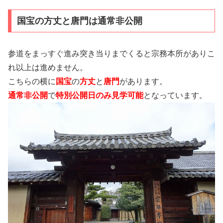
国宝の方丈と唐門は通常非公開
参道をまっすぐ進み突き当りまでくると宗務本所がありこ
れ以上は進めません。
こちらの横に
国宝
の
方丈
と
唐門
があります。
通常非公開
で
特別公開日のみ見学可能
となっています。