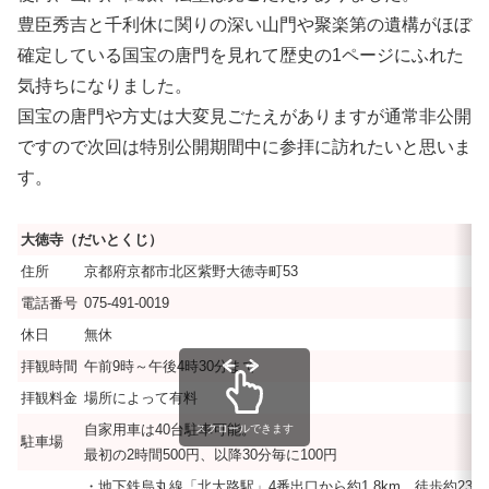
豊臣秀吉と千利休に関りの深い山門や聚楽第の遺構がほぼ
確定している国宝の唐門を見れて歴史の1ページにふれた
気持ちになりました。
国宝の唐門や方丈は大変見ごたえがありますが通常非公開
ですので次回は特別公開期間中に参拝に訪れたいと思いま
す。
大徳寺（だいとくじ）
住所
京都府京都市北区紫野大徳寺町53
電話番号
075-491-0019
休日
無休
拝観時間
午前9時～午後4時30分まで
拝観料金
場所によって有料
自家用車は40台駐車可能。
スクロールできます
駐車場
最初の2時間500円、以降30分毎に100円
・地下鉄烏丸線「北大路駅」4番出口から約1.8km、徒歩約23分