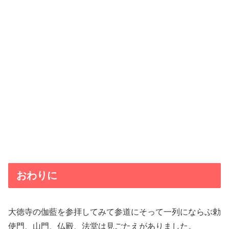
おわりに
大徳寺の伽藍を参拝してみて参道にそって一列にならぶ勅
使門、山門、仏殿、法堂は見ごたえがありました。