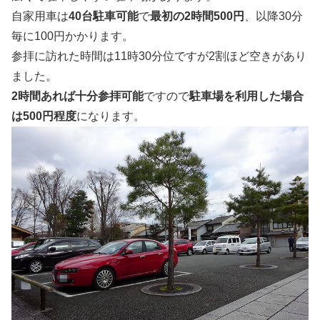
自家用車は
40台駐車可能
で
最初の2時間500円
、以降30分
毎に100円かかります。
参拝に訪れた時間は11時30分位ですが2割ほど空きがあり
ました。
2時間あれば十分参拝可能
ですので
駐車場を利用した場合
は500円程度
になります。