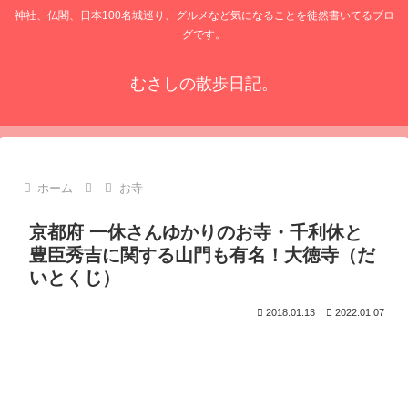
神社、仏閣、日本100名城巡り、グルメなど気になることを徒然書いてるブロ
グです。
むさしの散歩日記。
ホーム
お寺
京都府 一休さんゆかりのお寺・千利休と
豊臣秀吉に関する山門も有名！大徳寺（だ
いとくじ）
2018.01.13
2022.01.07