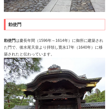
勅使門
勅使門
は慶長年間（1596年～1614年）に御所に建築され
た門で、後水尾天皇より拝領し寛永17年（1640年）に移
築されたと伝わっています。