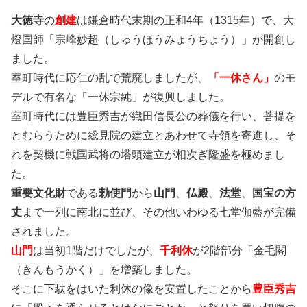
大徳寺
の
創建
は鎌倉時代末期の正和4年（1315年）で、大
燈国師「宗峰妙超（しゅうほうみょうちょう）」が開創し
ました。
室町時代に応仁の乱で荒廃しましたが、
「一休さん」
のモ
デルで有名な「一休宗純」が復興しました。
室町時代には豊臣秀吉が織田信長公の葬儀を行い、菩提を
とむらうために総見院の建立とあわせて寺領を寄進し、そ
れを契機に戦国武将の塔頭建立が相次ぎ隆盛を極めまし
た。
重要文化財
である
勅使門
から
山門
、
仏殿
、
法堂
、
国宝の方
丈
まで一列に南北に並び、その他いわゆる七堂伽藍が完備
されました。
山門
は当初1階だけでしたが、
千利休
が2階部分「金毛閣
（きんもうかく）」を増築しました。
そこに下駄をはいた利休の像を安置したことから
豊臣秀吉