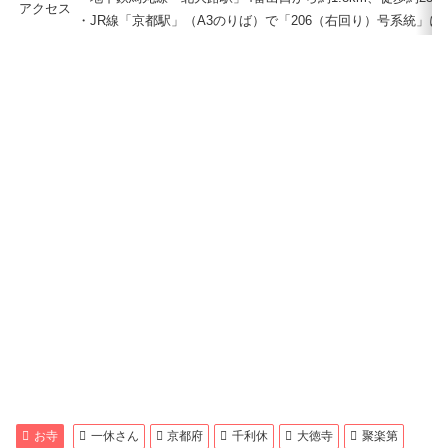
アクセス
・JR線「京都駅」（A3のりば）で「206（右回り）号系統」
お寺
一休さん
京都府
千利休
大徳寺
聚楽第