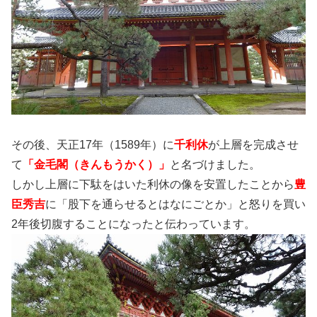
その後、天正17年（1589年）に
千利休
が上層を完成させ
て
「金毛閣（きんもうかく）」
と名づけました。
しかし上層に下駄をはいた利休の像を安置したことから
豊
臣秀吉
に「股下を通らせるとはなにごとか」と怒りを買い
2年後切腹することになったと伝わっています。