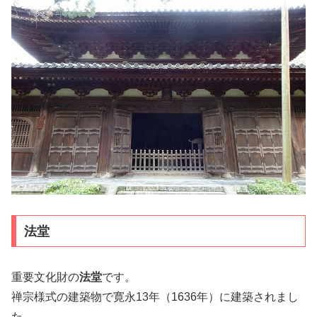
法堂
重要文化財の
法堂
です。
禅宗様式の建築物で寛永13年（1636年）に建築されまし
た。