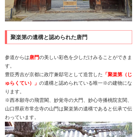
聚楽第の遺構と認められた唐門
参道からは
唐門
の美しい彩色を少しだけみることができま
す。
豊臣秀吉が京都に政庁兼邸宅として造営した
「聚楽第（じ
ゅらくてい）」
の遺構と認められている唯一※の建物にな
ります。
※西本願寺の飛雲閣、妙覚寺の大門、妙心寺播桃院玄関、
山口県萩市常念寺の山門は聚楽第の遺構であると伝承で伝
わっています。