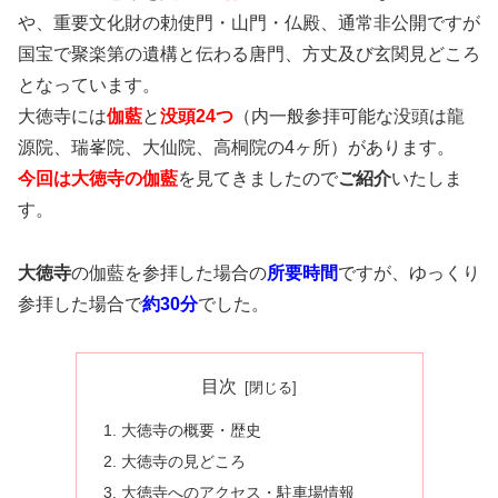
や、重要文化財の勅使門・山門・仏殿、通常非公開ですが
国宝で聚楽第の遺構と伝わる唐門、方丈及び玄関見どころ
となっています。
大徳寺には
伽藍
と
没頭24つ
（内一般参拝可能な没頭は龍
源院、瑞峯院、大仙院、高桐院の4ヶ所）があります。
今回は大徳寺の伽藍
を見てきましたので
ご紹介
いたしま
す。
大徳寺
の伽藍を参拝した場合の
所要時間
ですが、ゆっくり
参拝した場合で
約30分
でした。
目次
大徳寺の概要・歴史
大徳寺の見どころ
大徳寺へのアクセス・駐車場情報