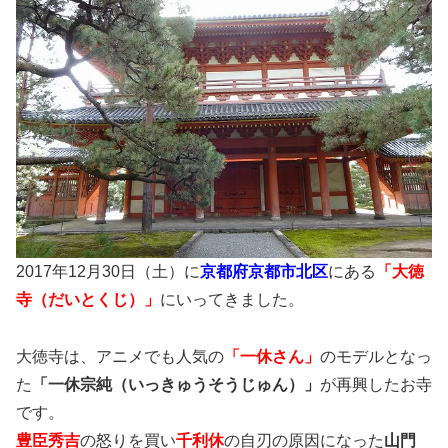
2017年12月30日（土）に
京都府京都市北区
にある
「
大徳
寺（だいとくじ）」
にいってきました。
大徳寺は、アニメでも人気の
「一休さん」
のモデルとなっ
た
「一休宗純（いっきゅうそうじゅん）」
が再興したお寺
です。
豊臣秀吉
の怒りを買い
千利休
の自刃の原因になった
山門