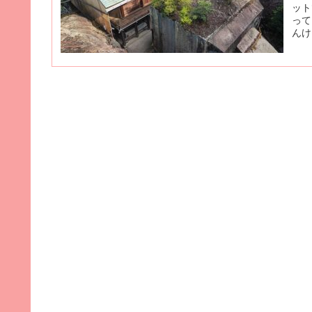
ット
って
んけ