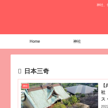
神社、
Home
神社
日本三奇
【
神社
社
ス
20