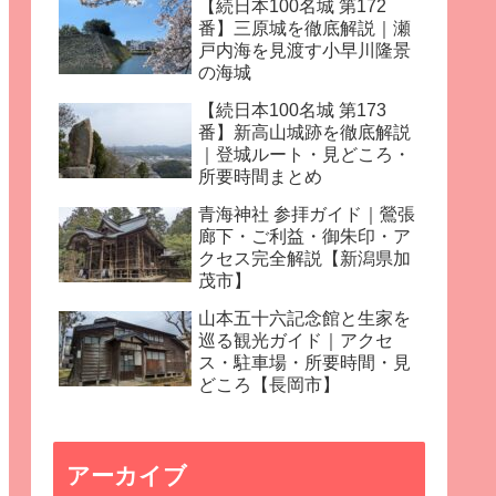
【続日本100名城 第172
番】三原城を徹底解説｜瀬
戸内海を見渡す小早川隆景
の海城
【続日本100名城 第173
番】新高山城跡を徹底解説
｜登城ルート・見どころ・
所要時間まとめ
青海神社 参拝ガイド｜鶯張
廊下・ご利益・御朱印・ア
クセス完全解説【新潟県加
茂市】
山本五十六記念館と生家を
巡る観光ガイド｜アクセ
ス・駐車場・所要時間・見
どころ【長岡市】
アーカイブ