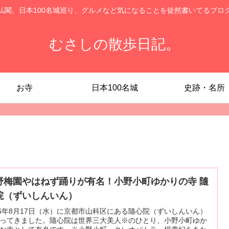
仏閣、日本100名城巡り、グルメなど気になることを徒然書いてるブロ
むさしの散歩日記。
お寺
日本100名城
史跡・名所
野梅園やはねず踊りが有名！小野小町ゆかりの寺 隨
院（ずいしんいん）
16年8月17日（水）に京都市山科区にある隨心院（ずいしんいん）
ってきました。隨心院は世界三大美人※のひとり、小野小町ゆか