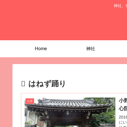
神社、
Home
神社
はねず踊り
小
お寺
心
20
にい