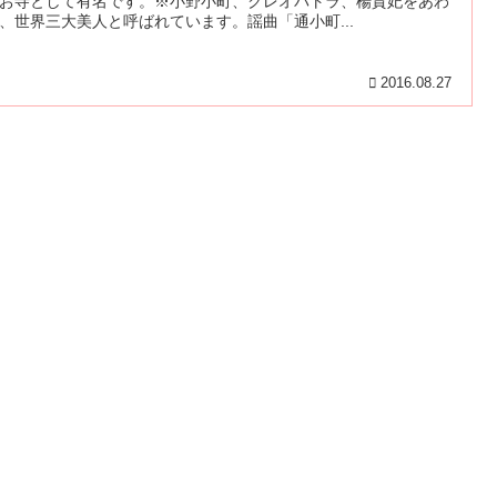
お寺として有名です。※小野小町、クレオパトラ、楊貴妃をあわ
、世界三大美人と呼ばれています。謡曲「通小町...
2016.08.27