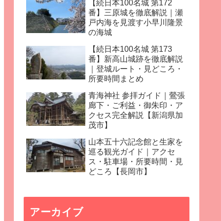
【続日本100名城 第172
番】三原城を徹底解説｜瀬
戸内海を見渡す小早川隆景
の海城
【続日本100名城 第173
番】新高山城跡を徹底解説
｜登城ルート・見どころ・
所要時間まとめ
青海神社 参拝ガイド｜鶯張
廊下・ご利益・御朱印・ア
クセス完全解説【新潟県加
茂市】
山本五十六記念館と生家を
巡る観光ガイド｜アクセ
ス・駐車場・所要時間・見
どころ【長岡市】
アーカイブ