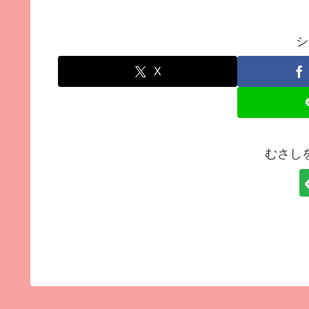
シ
X
むさし