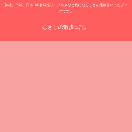
神社、仏閣、日本100名城巡り、グルメなど気になることを徒然書いてるブロ
グです。
むさしの散歩日記。