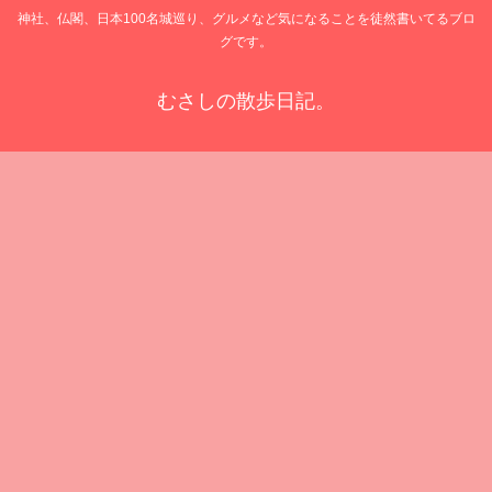
神社、仏閣、日本100名城巡り、グルメなど気になることを徒然書いてるブロ
グです。
むさしの散歩日記。