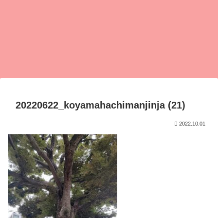
20220622_koyamahachimanjinja (21)
2022.10.01