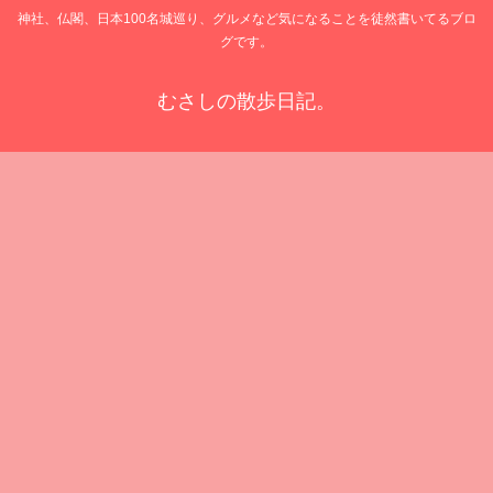
神社、仏閣、日本100名城巡り、グルメなど気になることを徒然書いてるブロ
グです。
むさしの散歩日記。