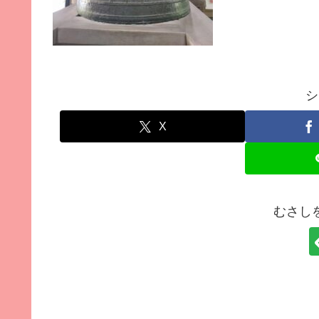
シ
X
むさし