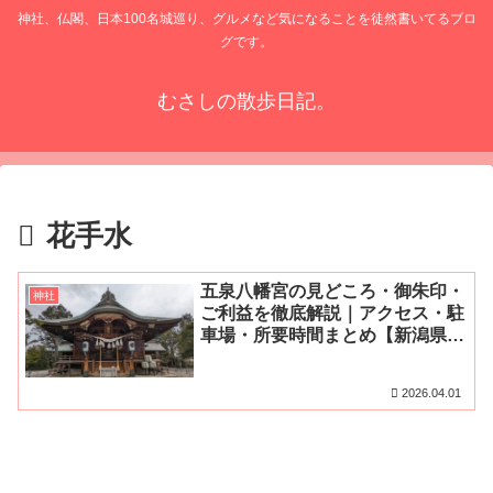
神社、仏閣、日本100名城巡り、グルメなど気になることを徒然書いてるブロ
グです。
むさしの散歩日記。
花手水
五泉八幡宮の見どころ・御朱印・
神社
ご利益を徹底解説｜アクセス・駐
車場・所要時間まとめ【新潟県五
泉市】
2026.04.01