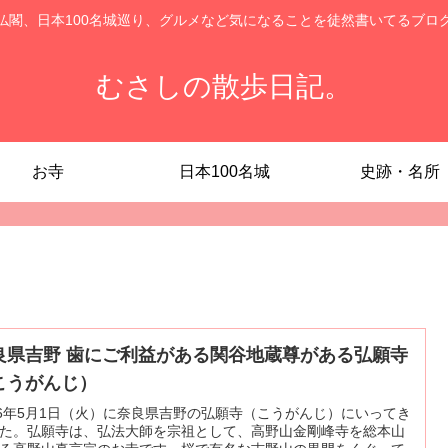
仏閣、日本100名城巡り、グルメなど気になることを徒然書いてるブロ
むさしの散歩日記。
お寺
日本100名城
史跡・名所
良県吉野 歯にご利益がある関谷地蔵尊がある弘願寺
こうがんじ）
16年5月1日（火）に奈良県吉野の弘願寺（こうがんじ）にいってき
た。弘願寺は、弘法大師を宗祖として、高野山金剛峰寺を総本山