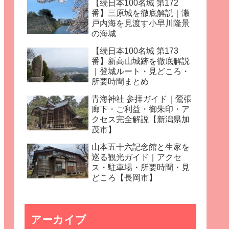
【続日本100名城 第172
番】三原城を徹底解説｜瀬
戸内海を見渡す小早川隆景
の海城
【続日本100名城 第173
番】新高山城跡を徹底解説
｜登城ルート・見どころ・
所要時間まとめ
青海神社 参拝ガイド｜鶯張
廊下・ご利益・御朱印・ア
クセス完全解説【新潟県加
茂市】
山本五十六記念館と生家を
巡る観光ガイド｜アクセ
ス・駐車場・所要時間・見
どころ【長岡市】
アーカイブ