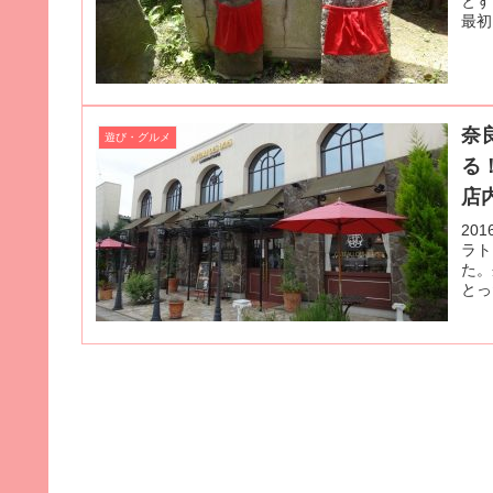
とす
最初
奈
遊び・グルメ
る
店
20
ラト
た。
とっ