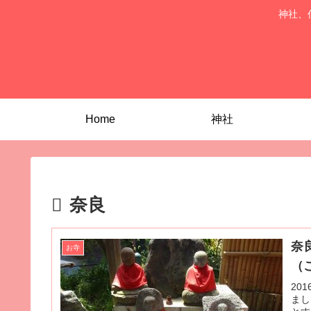
神社、
Home
神社
奈良
奈
お寺
（
20
まし