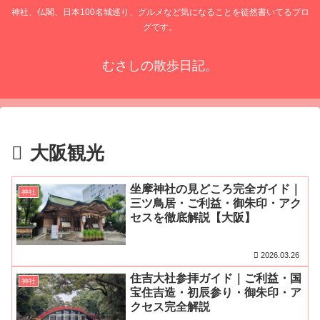
神社、仏閣、日本100名城巡り、グルメなど気になることを徒然書いてるブロ
グです。
むさしの散歩日記。
大阪観光
坐摩神社の見どころ完全ガイド｜
神社
三ツ鳥居・ご利益・御朱印・アク
セスを徹底解説【大阪】
2026.03.26
住吉大社参拝ガイド｜ご利益・国
神社
宝住吉造・初辰参り・御朱印・ア
クセス完全解説