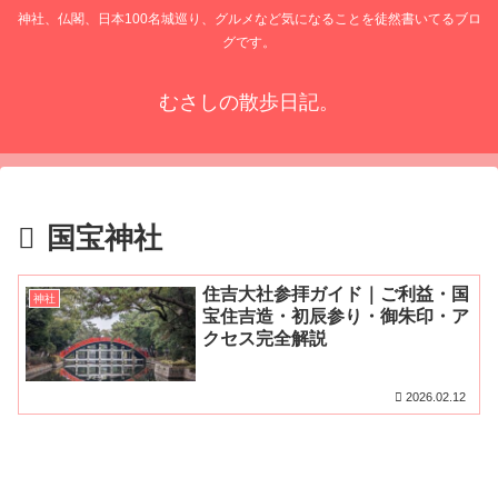
神社、仏閣、日本100名城巡り、グルメなど気になることを徒然書いてるブロ
グです。
むさしの散歩日記。
国宝神社
住吉大社参拝ガイド｜ご利益・国
神社
宝住吉造・初辰参り・御朱印・ア
クセス完全解説
2026.02.12