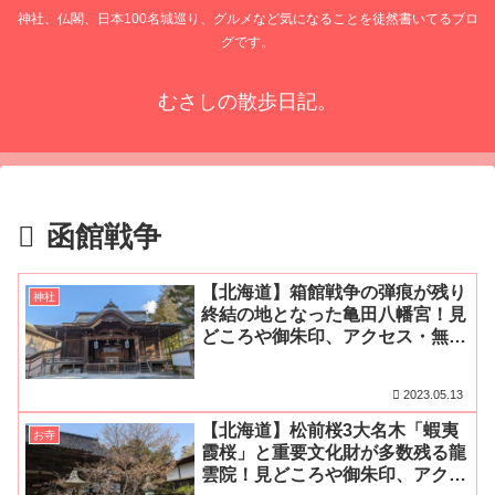
神社、仏閣、日本100名城巡り、グルメなど気になることを徒然書いてるブロ
グです。
むさしの散歩日記。
函館戦争
【北海道】箱館戦争の弾痕が残り
神社
終結の地となった亀田八幡宮！見
どころや御朱印、アクセス・無料
駐車場をご紹介
2023.05.13
【北海道】松前桜3大名木「蝦夷
お寺
霞桜」と重要文化財が多数残る龍
雲院！見どころや御朱印、アクセ