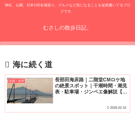
神社、仏閣、日本100名城巡り、グルメなど気になることを徒然書いてるブロ
グです。
むさしの散歩日記。
海に続く道
長部田海床路｜二階堂CMロケ地
史跡・名所
の絶景スポット｜干潮時間・潮見
表・駐車場・ジンベエ像解説【熊
本県宇土市】
2026.02.15