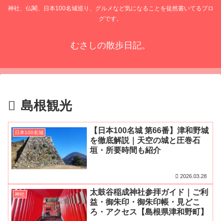
神社、仏閣、日本100名城巡り、グルメなど気になることを徒然書いてるブロ
グです。
むさしの散歩日記。
島根観光
【日本100名城 第66番】津和野城
日本100名城
を徹底解説｜天空の城と圧巻石
垣・所要時間も紹介
2026.03.28
太鼓谷稲成神社参拝ガイド｜ご利
神社
益・御朱印・御朱印帳・見どこ
ろ・アクセス【島根県津和野町】