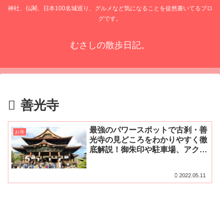
神社、仏閣、日本100名城巡り、グルメなど気になることを徒然書いてるブロ
グです。
むさしの散歩日記。
善光寺
最強のパワースポットで古刹・善
お寺
光寺の見どころをわかりやすく徹
底解説！御朱印や駐車場、アクセ
スや所要時間もご紹介！
2022.05.11