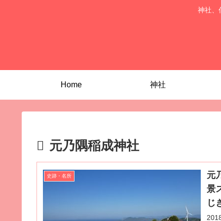
神社、
Home
神社
元乃隅稲成神社
元
史跡・名所
景
じ
20