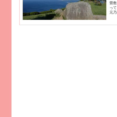
畳敷
って
元乃