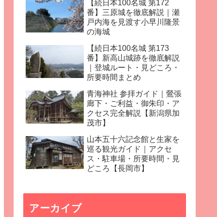
【続日本100名城 第172
番】三原城を徹底解説｜瀬
戸内海を見渡す小早川隆景
の海城
【続日本100名城 第173
番】新高山城跡を徹底解説
｜登城ルート・見どころ・
所要時間まとめ
青海神社 参拝ガイド｜鶯張
廊下・ご利益・御朱印・ア
クセス完全解説【新潟県加
茂市】
山本五十六記念館と生家を
巡る観光ガイド｜アクセ
ス・駐車場・所要時間・見
どころ【長岡市】
アーカイブ